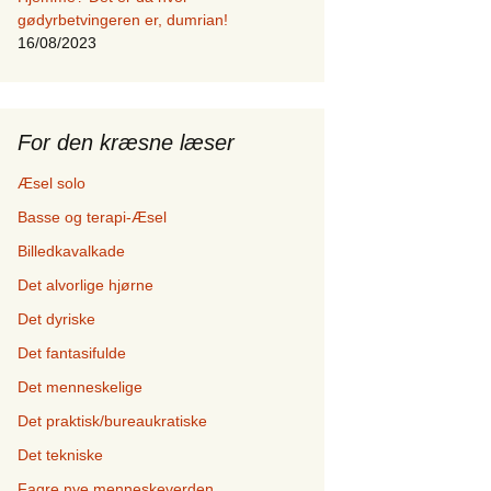
gødyrbetvingeren er, dumrian!
16/08/2023
For den kræsne læser
Æsel solo
Basse og terapi-Æsel
Billedkavalkade
Det alvorlige hjørne
Det dyriske
Det fantasifulde
Det menneskelige
Det praktisk/bureaukratiske
Det tekniske
Fagre nye menneskeverden