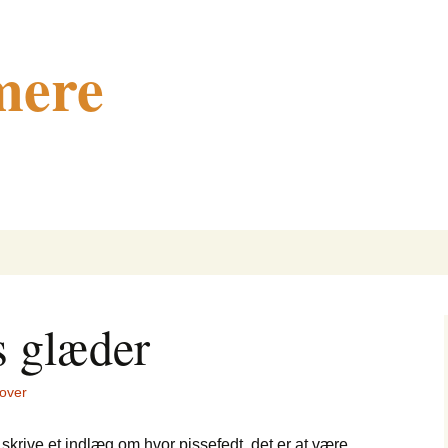
mere
s glæder
 over
 skrive et indlæg om hvor pissefedt, det er at være