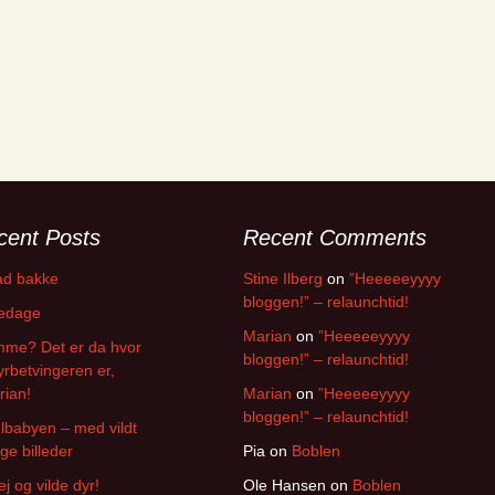
cent Posts
Recent Comments
ad bakke
Stine Ilberg
on
”Heeeeeyyyy
bloggen!” – relaunchtid!
tedage
Marian
on
”Heeeeeyyyy
mme? Det er da hvor
bloggen!” – relaunchtid!
rbetvingeren er,
ian!
Marian
on
”Heeeeeyyyy
bloggen!” – relaunchtid!
babyen – med vildt
e billeder
Pia
on
Boblen
j og vilde dyr!
Ole Hansen
on
Boblen