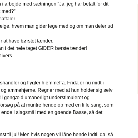
i arbejde med sætningen “Ja, jeg har betalt for dit
t med?”.
aftaler
vælge, hvem man gider lege med og om man deler ud
r at have børstet tænder.
 i det hele taget GIDER børste tænder!
nivers.
shandler og flygter hjemmefra. Frida er nu midt i
e og ammehjerne. Regner med at hun holder sig selv
til gengæld umanerligt understimuleret og
forsøg på at muntre hende op med en lille sang, som
at ende i slagsmål med en gøende Basse, så det
st til jul! Men hvis nogen vil låne hende indtil da, så