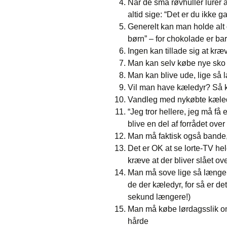
Når de små røvhuller lurer a
altid sige: “Det er du ikke ga
Generelt kan man holde alt g
børn” – for chokolade er ba
Ingen kan tillade sig at kræ
Man kan selv købe nye sko 
Man kan blive ude, lige så 
Vil man have kæledyr? Så 
Vandleg med nykøbte kæled
“Jeg tror hellere, jeg må få e
blive en del af forrådet ov
Man må faktisk også bande, 
Det er OK at se lorte-TV he
kræve at der bliver slået o
Man må sove lige så længe
de der kæledyr, for så er de
sekund længere!)
Man må købe lørdagsslik o
hårde