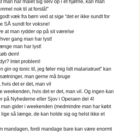
t man har malet sig selv op i et hjørne, kan man
mmel nok til at forstå!”
odt væk fra børn ved at sige “det er ikke sundt for
re SÅ sundt for voksne!
ve at man rydder op på sit værelse
hver gang man har lyst!
længe man har lyst!
køb dem!
yr? Intet problem!
n gin og tonic til, jeg føler mig lidt malariatruet” kan
er sætninger, man gerne må bruge
hvis det er det, man vil
le weekenden, hvis det er det, man vil. Og ingen kan
ver på Nyhederne eller Sjov i Operaen del 4!
 man gider i weekenden (medmindre man har købt
t lige så længe, de kan holde sig og helst ikke et
m mandagen, fordi mandage bare kan være enormt