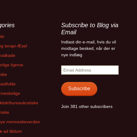
ories
Subscribe to Blog via
Email
olo
Indtast din e-mail, hvis du vil
g terapi-Æsel
modtage besked, når der er
nye indlæg
avalkade
orlige hjørne
E
iske
m
a
tasifulde
i
Subscribe
nneskelige
l
A
ktisk/bureaukratiske
Join 381 other subscribers
d
niske
d
r
nye menneskeverden
e
 ad libitum
s