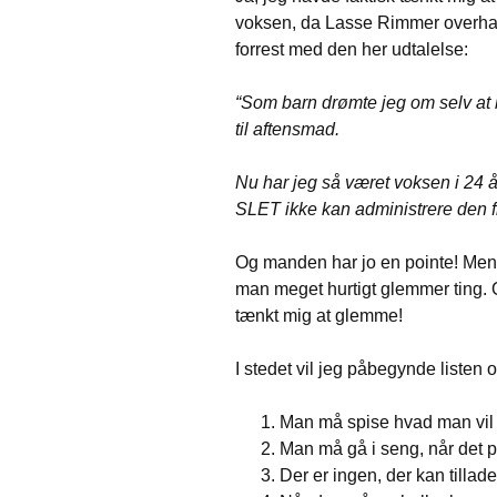
voksen, da Lasse Rimmer overha
forrest med den her udtalelse:
“Som barn drømte jeg om selv at 
til aftensmad.
Nu har jeg så været voksen i 24 år
SLET ikke kan administrere den f
Og manden har jo en pointe! Men 
man meget hurtigt glemmer ting. Og
tænkt mig at glemme!
I stedet vil jeg påbegynde listen 
Man må spise hvad man vil 
Man må gå i seng, når de
Der er ingen, der kan tillad