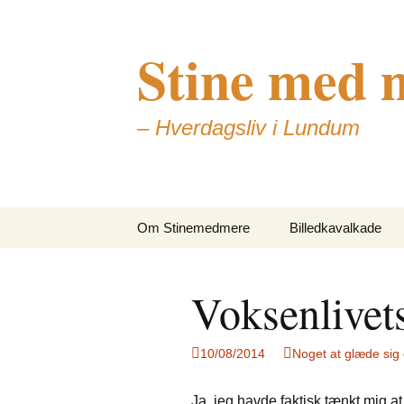
Stine med 
– Hverdagsliv i Lundum
Skip
Om Stinemedmere
Billedkavalkade
to
content
Voksenlivet
10/08/2014
Noget at glæde sig
Ja, jeg havde faktisk tænkt mig at