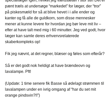
speciallæger igen, hvilket jeg værdsætter i stor stil! Det er
pænt træls at undersøge “markedet” for læger, der “tror”
på piskesmæld for så at blive hevet i i alle ender og
kanter og få alle de guldkorn, som disse mennesker
mener at kunne levere for hvordan jeg bør leve mit liv –
efter at have talt med mig i 60 minutter. Jeg ved godt, hvor
læger kan samle deres erhvervsrelaterede
skaberkompleks op!
Fik jeg nævnt, at det regner, blæser og føles som efterår?
Så er det godt nok heldigt at have brændeovn og
lavalampe. Pft!
(Update: 1 time senere fik Basse så ødelagt strømmen til
lavalampen under en ivrig omgang af “har du set mit
orange pindsvin?!!”)