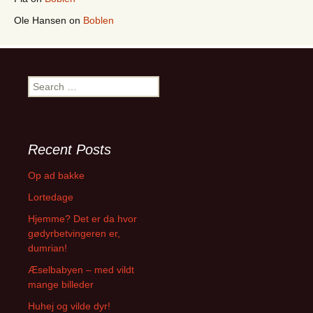
Ole Hansen
on
Boblen
Search
for:
Recent Posts
Op ad bakke
Lortedage
Hjemme? Det er da hvor
gødyrbetvingeren er,
dumrian!
Æselbabyen – med vildt
mange billeder
Huhej og vilde dyr!