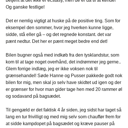
betjent at det ikke er ecstasy, men de er da til at kende!
Og ganske festlige!
Det er nemlig vigtigt at huske på de positive ting. Som for
eksempel den sommer, hvor jeg hverken kunne ligge,
sidde, stå eller gå – og det regnede konstant. det var
pænt nedtur. Det her er pænt meget bedre end det!
Bilen bugner også med indkøb fra den tysklandstur, som
kom til at tage noget overhånd, det indrømmer jeg gerne..
Glem forrige indlæg, jeg er ikke voksen nok til
grænsehandel! Søde Hanne og Pusser pakkede godt nok
bilen for mig, men skal jo selv have skidtet ud igen og der
er grænser for hvor man gider tage hen med 20 rammer øl
og sodavand på bagsædet.
Til gengæld er det faktisk 4 år siden, jeg sidst har taget så
lang en tur frivilligt og med mig selv som chauffør frem for
at sidde kampdopet på bagsædet og kræve pauser på