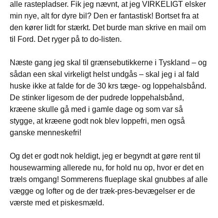
alle rastepladser. Fik jeg nævnt, at jeg VIRKELIGT elsker
min nye, alt for dyre bil? Den er fantastisk! Bortset fra at
den kører lidt for stærkt. Det burde man skrive en mail om
til Ford. Det ryger på to do-listen.
Næste gang jeg skal til grænsebutikkerne i Tyskland – og
sådan een skal virkeligt helst undgås – skal jeg i al fald
huske ikke at falde for de 30 krs tæge- og loppehalsbånd.
De stinker ligesom de der pudrede loppehalsbånd,
kræene skulle gå med i gamle dage og som var så
stygge, at kræene godt nok blev loppefri, men også
ganske menneskefri!
Og det er godt nok heldigt, jeg er begyndt at gøre rent til
housewarming allerede nu, for hold nu op, hvor er det en
træls omgang! Sommerens flueplage skal gnubbes af alle
vægge og lofter og de der træk-pres-bevægelser er de
værste med et piskesmæld.