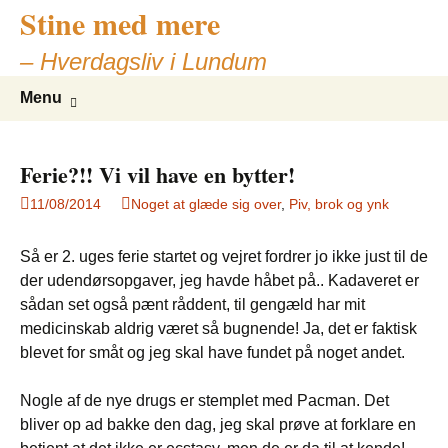
Stine med mere
– Hverdagsliv i Lundum
Skip
Search
Menu
to
for:
content
Ferie?!! Vi vil have en bytter!
11/08/2014
Noget at glæde sig over
,
Piv, brok og ynk
Så er 2. uges ferie startet og vejret fordrer jo ikke just til de
der udendørsopgaver, jeg havde håbet på.. Kadaveret er
sådan set også pænt råddent, til gengæld har mit
medicinskab aldrig været så bugnende! Ja, det er faktisk
blevet for småt og jeg skal have fundet på noget andet.
Nogle af de nye drugs er stemplet med Pacman. Det
bliver op ad bakke den dag, jeg skal prøve at forklare en