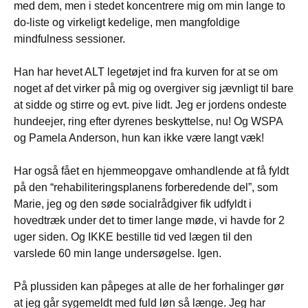
med dem, men i stedet koncentrere mig om min lange to
do-liste og virkeligt kedelige, men mangfoldige
mindfulness sessioner.
Han har hevet ALT legetøjet ind fra kurven for at se om
noget af det virker på mig og overgiver sig jævnligt til bare
at sidde og stirre og evt. pive lidt. Jeg er jordens ondeste
hundeejer, ring efter dyrenes beskyttelse, nu! Og WSPA
og Pamela Anderson, hun kan ikke være langt væk!
Har også fået en hjemmeopgave omhandlende at få fyldt
på den “rehabiliteringsplanens forberedende del”, som
Marie, jeg og den søde socialrådgiver fik udfyldt i
hovedtræk under det to timer lange møde, vi havde for 2
uger siden. Og IKKE bestille tid ved lægen til den
varslede 60 min lange undersøgelse. Igen.
På plussiden kan påpeges at alle de her forhalinger gør
at jeg går sygemeldt med fuld løn så længe. Jeg har