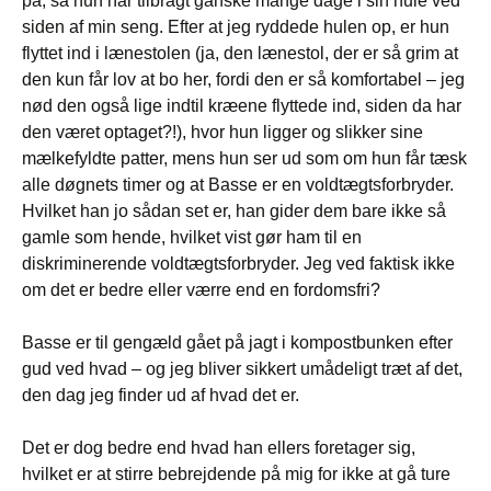
på, så hun har tilbragt ganske mange dage i sin hule ved
siden af min seng. Efter at jeg ryddede hulen op, er hun
flyttet ind i lænestolen (ja, den lænestol, der er så grim at
den kun får lov at bo her, fordi den er så komfortabel – jeg
nød den også lige indtil kræene flyttede ind, siden da har
den været optaget?!), hvor hun ligger og slikker sine
mælkefyldte patter, mens hun ser ud som om hun får tæsk
alle døgnets timer og at Basse er en voldtægtsforbryder.
Hvilket han jo sådan set er, han gider dem bare ikke så
gamle som hende, hvilket vist gør ham til en
diskriminerende voldtægtsforbryder. Jeg ved faktisk ikke
om det er bedre eller værre end en fordomsfri?
Basse er til gengæld gået på jagt i kompostbunken efter
gud ved hvad – og jeg bliver sikkert umådeligt træt af det,
den dag jeg finder ud af hvad det er.
Det er dog bedre end hvad han ellers foretager sig,
hvilket er at stirre bebrejdende på mig for ikke at gå ture