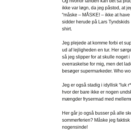
Og hvorfor fanden kan det så pluds
ikke var løgn, da jeg påstod, at j
“måske – MÅSKE! – ikke at have nok
sidder herude på Lars Tyndskids 
shirt.
Jeg plejede at komme forbi et su
ud af lejligheden en tur. Her sørger
så jeg slipper for at skulle nog
overraskelse for mig, men det lad
besøger supermarkeder. Who woul
Jeg er også stadig i idyllisk “luk 
hvor der bare ikke er nogen undsky
mængder frysermad med mellem
Her går jo også busser på alle sk
sommerferien? Måske jeg faktisk k
nogensinde!