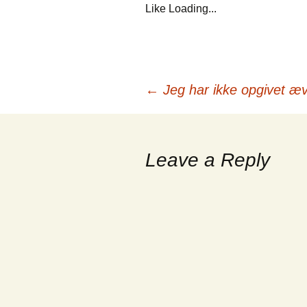
Like
Loading...
Post
←
Jeg har ikke opgivet æv
navigation
Leave a Reply