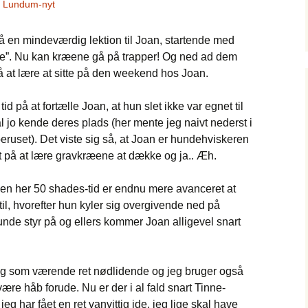
,
Lundum-nyt
å en mindeværdig lektion til Joan, startende med
de”. Nu kan kræene gå på trapper! Og ned ad dem
 at lære at sitte på den weekend hos Joan.
tid på at fortælle Joan, at hun slet ikke var egnet til
l jo kende deres plads (her mente jeg naivt nederst i
uset). Det viste sig så, at Joan er hundehviskeren
idt på at lære gravkræene at dække og ja.. Æh.
i den her 50 shades-tid er endnu mere avanceret at
l, hvorefter hun kyler sig overgivende ned på
nde styr på og ellers kommer Joan alligevel snart
 mig som værende ret nødlidende og jeg bruger også
være håb forude. Nu er der i al fald snart Tinne-
jeg har fået en ret vanvittig ide, jeg lige skal have