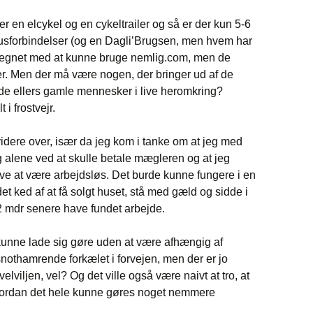
ber en elcykel og en cykeltrailer og så er der kun 5-6
 busforbindelser (og en Dagli’Brugsen, men hvem har
å regnet med at kunne bruge nemlig.com, men de
r. Men der må være nogen, der bringer ud af de
de ellers gamle mennesker i live heromkring?
 i frostvejr.
idere over, især da jeg kom i tanke om at jeg med
lg alene ved at skulle betale mægleren og at jeg
ive at være arbejdsløs. Det burde kunne fungere i en
det ked af at få solgt huset, stå med gæld og sidde i
 mdr senere have fundet arbejde.
al kunne lade sig gøre uden at være afhængig af
snothamrende forkælet i forvejen, men der er jo
 velviljen, vel? Og det ville også være naivt at tro, at
l hvordan det hele kunne gøres noget nemmere