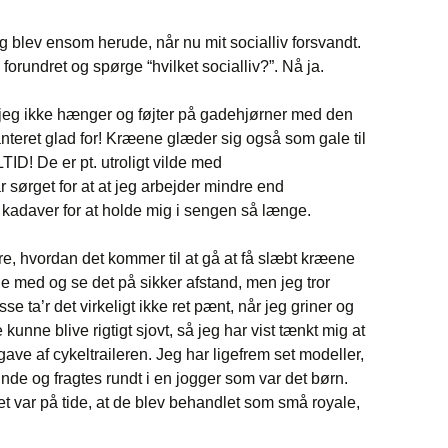
eg blev ensom herude, når nu mit socialliv forsvandt.
 forundret og spørge “hvilket socialliv?”. Nå ja.
at jeg ikke hænger og føjter på gadehjørner med den
nteret glad for! Kræene glæder sig også som gale til
ID! De er pt. utroligt vilde med
sørget for at at jeg arbejder mindre end
adaver for at holde mig i sengen så længe.
øre, hvordan det kommer til at gå at få slæbt kræene
ne med og se det på sikker afstand, men jeg tror
se ta’r det virkeligt ikke ret pænt, når jeg griner og
kunne blive rigtigt sjovt, så jeg har vist tænkt mig at
ave af cykeltraileren. Jeg har ligefrem set modeller,
nde og fragtes rundt i en jogger som var det børn.
t var på tide, at de blev behandlet som små royale,