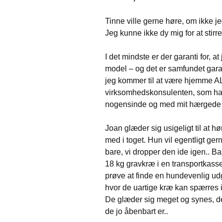
Tinne ville gerne høre, om ikke j
Jeg kunne ikke dy mig for at stirre
I det mindste er der garanti for, 
model – og det er samfundet gara
jeg kommer til at være hjemme ALT
virksomhedskonsulenten, som har 
nogensinde og med mit hærgede k
Joan glæder sig usigeligt til at h
med i toget. Hun vil egentligt ger
bare, vi dropper den ide igen.. Bas
18 kg gravkræ i en transportkasse 
prøve at finde en hundevenlig udg
hvor de uartige kræ kan spærres i
De glæder sig meget og synes, de
de jo åbenbart er..