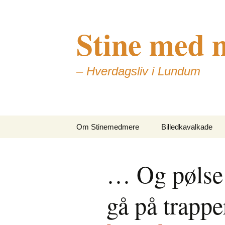
Stine med 
– Hverdagsliv i Lundum
Skip
Om Stinemedmere
Billedkavalkade
to
content
… Og pølse 
gå på trappe