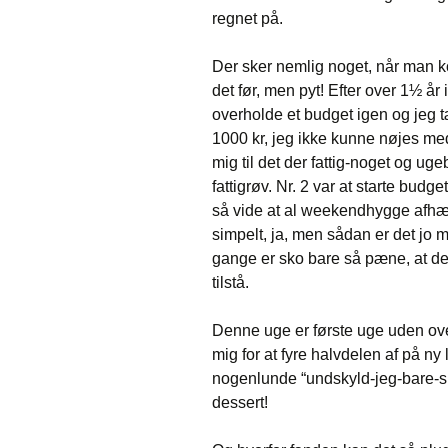
regnet på.
Der sker nemlig noget, når man 
det før, men pyt! Efter over 1½ år
overholde et budget igen og jeg tæ
1000 kr, jeg ikke kunne nøjes med
mig til det der fattig-noget og ug
fattigrøv. Nr. 2 var at starte bu
så vide at al weekendhygge afh
simpelt, ja, men sådan er det jo 
gange er sko bare så pæne, at de
tilstå.
Denne uge er første uge uden ove
mig for at fyre halvdelen af på ny
nogenlunde “undskyld-jeg-bare-si
dessert!