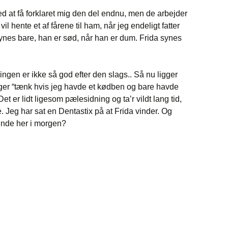
d at få forklaret mig den del endnu, men de arbejder
vil hente et af fårene til ham, når jeg endeligt fatter
ynes bare, han er sød, når han er dum. Frida synes
ngen er ikke så god efter den slags.. Så nu ligger
eger “tænk hvis jeg havde et kødben og bare havde
t er lidt ligesom pælesidning og ta’r vildt lang tid,
. Jeg har sat en Dentastix på at Frida vinder. Og
unde her i morgen?