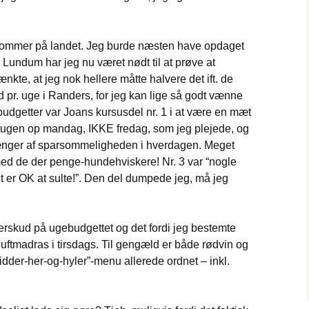
kommer på landet. Jeg burde næsten have opdaget
 i Lundum har jeg nu været nødt til at prøve at
nkte, at jeg nok hellere måtte halvere det ift. de
 pr. uge i Randers, for jeg kan lige så godt vænne
ebudgetter var Joans kursusdel nr. 1 i at være en mæt
dgetugen op mandag, IKKE fredag, som jeg plejede, og
ænger af sparsommeligheden i hverdagen. Meget
med de der penge-hundehviskere! Nr. 3 var “nogle
t er OK at sulte!”. Den del dumpede jeg, må jeg
rskud på ugebudgettet og det fordi jeg bestemte
 luftmadras i tirsdags. Til gengæld er både rødvin og
dder-her-og-hyler”-menu allerede ordnet – inkl.