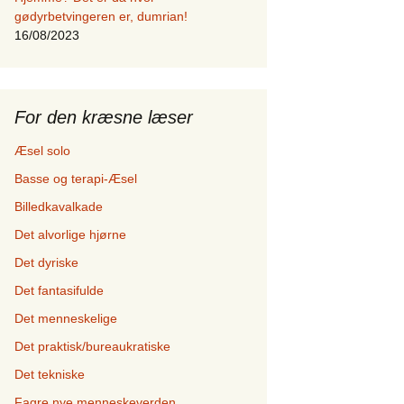
gødyrbetvingeren er, dumrian!
16/08/2023
For den kræsne læser
Æsel solo
Basse og terapi-Æsel
Billedkavalkade
Det alvorlige hjørne
Det dyriske
Det fantasifulde
Det menneskelige
Det praktisk/bureaukratiske
Det tekniske
Fagre nye menneskeverden