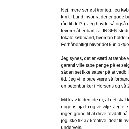
Nej, mere seriøst tror jeg, jeg kø
km til Lund, hvorfra der er gode
råd til det?!). Jeg havde så ogs
leverer åbenbart ca. INGEN stede
lokale købmand, hvordan holder 
Forhåbentligt bliver det kun aktuelt
Jeg synes, det er værd at tænke v
garanti ville tabe penge på et sa
sådan set ikke satser på at vedbl
tid. Jeg ville bare være så forban
en betonbunker i Horsens og så 2
Mit krav til den ide er, at det sk
nogens hjælp og velvilje. Jeg er 
ingen grund til at drive rovdrift på
jeg ikke fik 37 kreative ideer ti
undervejs.