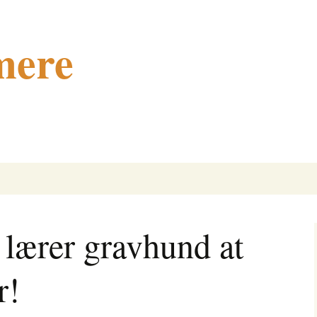
mere
lærer gravhund at
r!