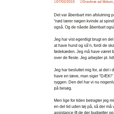
07/02/2015
Gravkræ ad libitum
Det var åbenbart min afslutning p
“nød lærer nøgen kvinde at spin
også. Og de nåede åbenbart også
Jeg har vist egentligt brugt en del 
at have hund og så’n, fordi de ska
fødekæden. Jeg må have været ber
over de fleste. Jeg arbejder pt. l
Jeg har besluttet mig for, at det 
have en tæve, man siger “DÆK!” ti
ryggen. Den del har vi nu nogenlu
på besøg.
Men lige for tiden betragter jeg
en del tid uden tøj på, så der må 
assistance ift de der budgetter og 