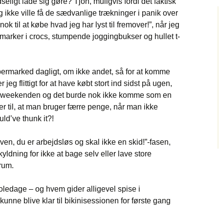
eligt lade sig gøre? Tjoh, muligvis fordi det faktisk
eg ikke ville få de sædvanlige trækninger i panik over
 til at købe hvad jeg har lyst til fremover!”, når jeg
marker i crocs, stumpende joggingbukser og hullet t-
permarked dagligt, om ikke andet, så for at komme
 jeg flittigt for at have købt stort ind sidst på ugen,
et i weekenden og det burde nok ikke komme som en
er til, at man bruger færre penge, når man ikke
d’ve thunk it?!
r*ven, du er arbejdsløs og skal ikke en skid!”-fasen,
ldning for ikke at bage selv eller lave store
rum.
oledage – og hvem gider alligevel spise i
unne blive klar til bikinisessionen for første gang