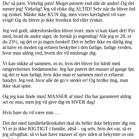
Du’ så pæn. Virkelig pæn! Meget pænere end alle de andre! Og det
mener jeg! Virkelig! Jeg vil elske dig ALTID! Selv når du bliver fed
og rynket. Måske ikke KUN dig, men vores kærlighed vil vare
evigt! Og du bliver jo ikke hverken fed eller rynket.
Jeg ved godt, aldersforskellen bliver svær, men vi kan klare det! Pyt
med, hvad de andre siger, de forstår jo ingenting! Når jeg er 28, er
du 23½, og det er jo ingen forskel! Det er heller ikke en dårlig ting
at have en moden og erfaren beskytter i den farlige, farlige verden,
hvor man aldrig ved, hvem der vil misbruge dig.
Vi kan stikke af sammen, os to, hvis det bliver for hårdt med
omgivelsernes fordømmelse. Jeg har prøvet det masser af gange før,
og det er kun farligt, hvis ikke man er sammen med et erfarent
handyr. Jeg ved, hvor alle de go’e steder er! Og hvilke ting, man
ikke skal spise.
Og jeg kan finde mus! MASSER af mus! Du har garanteret aldrig
set en mus, men jeg vil give dig en HVER dag!
Hvis bare du vil være min …
Det der med familiefællesskabet skal du heller ikke bekymre dig om.
Vi er jo ikke RIGTIGT i familie, altså – og selv, hvis det var, så er
jeg ufrugtbar, så vi kan have masser af sjov uden at bekymre os om