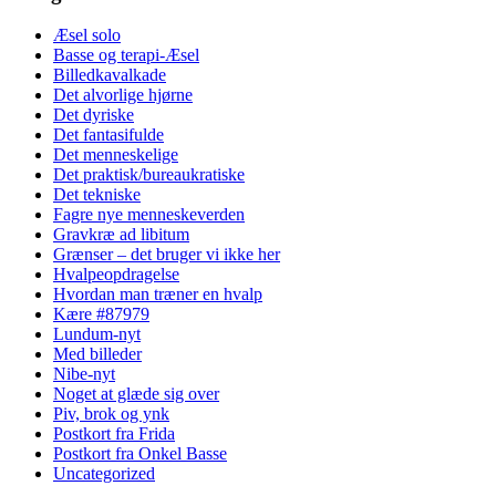
Æsel solo
Basse og terapi-Æsel
Billedkavalkade
Det alvorlige hjørne
Det dyriske
Det fantasifulde
Det menneskelige
Det praktisk/bureaukratiske
Det tekniske
Fagre nye menneskeverden
Gravkræ ad libitum
Grænser – det bruger vi ikke her
Hvalpeopdragelse
Hvordan man træner en hvalp
Kære #87979
Lundum-nyt
Med billeder
Nibe-nyt
Noget at glæde sig over
Piv, brok og ynk
Postkort fra Frida
Postkort fra Onkel Basse
Uncategorized