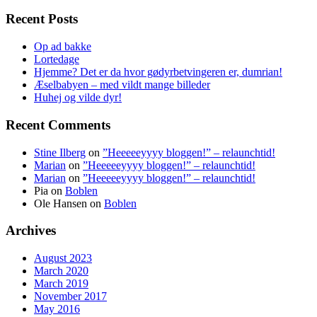
Recent Posts
Op ad bakke
Lortedage
Hjemme? Det er da hvor gødyrbetvingeren er, dumrian!
Æselbabyen – med vildt mange billeder
Huhej og vilde dyr!
Recent Comments
Stine Ilberg
on
”Heeeeeyyyy bloggen!” – relaunchtid!
Marian
on
”Heeeeeyyyy bloggen!” – relaunchtid!
Marian
on
”Heeeeeyyyy bloggen!” – relaunchtid!
Pia
on
Boblen
Ole Hansen
on
Boblen
Archives
August 2023
March 2020
March 2019
November 2017
May 2016