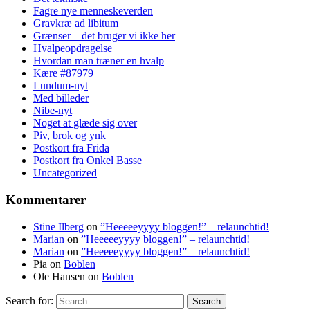
Fagre nye menneskeverden
Gravkræ ad libitum
Grænser – det bruger vi ikke her
Hvalpeopdragelse
Hvordan man træner en hvalp
Kære #87979
Lundum-nyt
Med billeder
Nibe-nyt
Noget at glæde sig over
Piv, brok og ynk
Postkort fra Frida
Postkort fra Onkel Basse
Uncategorized
Kommentarer
Stine Ilberg
on
”Heeeeeyyyy bloggen!” – relaunchtid!
Marian
on
”Heeeeeyyyy bloggen!” – relaunchtid!
Marian
on
”Heeeeeyyyy bloggen!” – relaunchtid!
Pia
on
Boblen
Ole Hansen
on
Boblen
Search for: