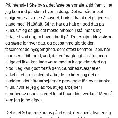
På Intensiv i Skejby så det faste personale altid frem til, at
jeg kom ind på stuen hver middag. Det var sådan set
smigrende at være så savnet, bortset fra at det plejede at
starte med “Nååååå, Stine, har du haft en god dag på
kursus?” og så gik det meste arbejde i stå, mens jeg
fortalte hvad dagen havde budt på. Deres øjne blev større
og større for hver dag, og det samme gjorde den
fascinerende nysgerrighed, som oftest kommer i spil, når
man ser et biluheld, ved, det er foragteligt at stirre, men
alligevel ikke kan lade være med at kigge efter død og
blod. Jeg kan godt forstå dem. Sundhedsvæsnet er
virkeligt et trælst sted at arbejde for tiden, og det er
sjældent, det hårdtarbejdende personale får lov at tænke
“Puh, hvor er jeg glad for, at jeg arbejder i
sundhedsvæsnet i stedet for at have din hverdag!” Men så
kom jeg jo heldigvis.
Det er et 20 ugers kursus på et sted, der specialiserer sig