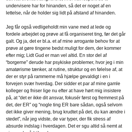
undervisere har for hinanden, så det er noget af en
lettelse, når de holder sig lidt på afstand af hinanden.
Jeg får også vedligeholdt min vane med at lede og
fordele arbejdet og prøve at få organiseret ting, før det går
galt. Og ja, det er bl.a. et af mine arrogante behov for at
prøve at gøre tingene bedst muligt for dem, der kommer
efter mig; Lidt Gud er man vel altid. En stor del af
“borgerne” derude har psykiske problemer, hvor jeg i min
amatørisme tænker, at rutine, struktur og en følelse af, at
der er styr på rammerne må hjælpe gevaldigt i en i
forvejen svær hverdag. Der sidder et par af mine gamle
kolleger og fniser lige nu efter at have hørt mig insistere
på, at “det er ikke dit ansvar, fokusér først og fremmest på
det, der ER” og “nogle ting ER bare sådan, også selvom
det ikke giver mening, brug krudtet på det, du kan ændre i
stedet”, når jeg vidste, de var typer, der fik stress af
absurde indslag i hverdagen. Det er sgu altid så nemt at