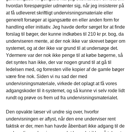
hvordan forespørgsler udmønter sig, når jeg insisterer på
at få udleveret skriftligt undervisningsmateriale eller
generelt forsøger at igangsætte en eller anden form for
handling eller initiativ. Jeg havde derfor sørget for at finde
forslag til bøger, der kunne indkøbes til 210 kr pr. bog, da
underviseren mente, at der nok ikke var skrevet bøger om
systemet, og at der ikke var grund til at undersøge det.
Ydermere var der nok ikke penge til at købe bøgerne, så
det syntes han ikke, der var nogen grund til at gå til
ledelsen med, og forresten ville kopier af de gamle bøger
være fine nok. Siden vi nu sad der med
undervisningsmateriale, virkede det oplagt at få vores
adgangskoder til it-systemet, og så kunne vi selv rode lidt
rundt og prøve os frem ud fra undervisningsmaterialet.
Den opvakte læser vil undre sig over, hvorfor
undervisningen er aflyst, når den ene underviser rent
faktisk er der, men han havde åbenbart ikke adgang til de