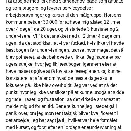
i at arbejde med folk med skånebehov, både som ansatte
og som brugere, og leverer serviceydelser,
arbejdsprøvninger og kurser til den målgruppe. Horsens
kommune betaler 30.000 for at have mig afsted 12 timer
over 4 dage i de 20 uger, og vi startede 3 kursister og 2
undervisere. Vi fik det snakket ned til 2 timer 4 dage om
ugen, da det stod klart, at vi var fucked, hvis ikke vi havde
læst bogen før undervisningen, uanset hvor meget det så
blev pointeret, at det behøvede vi ikke. Jeg havde et par
ugers strejke, hvor jeg fik læst bogen igennem efter at
have måttet opgive at få lov at se læseplanen, og kunne
konstatere, at aftaler om hvad de næste dage skulle
fokusere på, ikke blev overholdt. Jeg var ved at nå det
punkt, hvor jeg ikke var sikker på at kunne undgå at sidde
og tude i raseri og frustration, så det virkede smartest at
melde mig ud for en tid. Senere kunne jeg i stedet gå i
panik over, om jeg mon rent faktisk bliver kvalificeret til
det arbejde, jeg har sagt ja til, hvilket var hele formålet
med kurset, og først efter en lørdags eneundervisning af