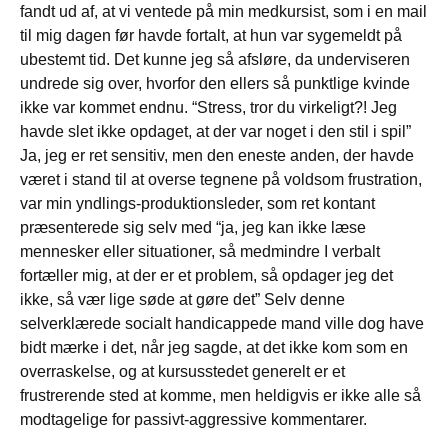
fandt ud af, at vi ventede på min medkursist, som i en mail
til mig dagen før havde fortalt, at hun var sygemeldt på
ubestemt tid. Det kunne jeg så afsløre, da underviseren
undrede sig over, hvorfor den ellers så punktlige kvinde
ikke var kommet endnu. “Stress, tror du virkeligt?! Jeg
havde slet ikke opdaget, at der var noget i den stil i spil”
Ja, jeg er ret sensitiv, men den eneste anden, der havde
været i stand til at overse tegnene på voldsom frustration,
var min yndlings-produktionsleder, som ret kontant
præsenterede sig selv med “ja, jeg kan ikke læse
mennesker eller situationer, så medmindre I verbalt
fortæller mig, at der er et problem, så opdager jeg det
ikke, så vær lige søde at gøre det” Selv denne
selverklærede socialt handicappede mand ville dog have
bidt mærke i det, når jeg sagde, at det ikke kom som en
overraskelse, og at kursusstedet generelt er et
frustrerende sted at komme, men heldigvis er ikke alle så
modtagelige for passivt-aggressive kommentarer.