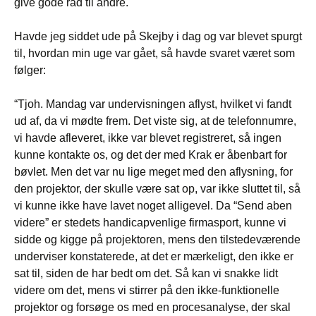
give gode råd til andre.
Havde jeg siddet ude på Skejby i dag og var blevet spurgt
til, hvordan min uge var gået, så havde svaret været som
følger:
“Tjoh. Mandag var undervisningen aflyst, hvilket vi fandt
ud af, da vi mødte frem. Det viste sig, at de telefonnumre,
vi havde afleveret, ikke var blevet registreret, så ingen
kunne kontakte os, og det der med Krak er åbenbart for
bøvlet. Men det var nu lige meget med den aflysning, for
den projektor, der skulle være sat op, var ikke sluttet til, så
vi kunne ikke have lavet noget alligevel. Da “Send aben
videre” er stedets handicapvenlige firmasport, kunne vi
sidde og kigge på projektoren, mens den tilstedeværende
underviser konstaterede, at det er mærkeligt, den ikke er
sat til, siden de har bedt om det. Så kan vi snakke lidt
videre om det, mens vi stirrer på den ikke-funktionelle
projektor og forsøge os med en procesanalyse, der skal