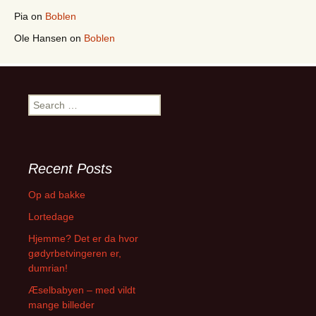
Pia
on
Boblen
Ole Hansen
on
Boblen
S
e
a
r
c
Recent Posts
h
f
Op ad bakke
o
Lortedage
r
:
Hjemme? Det er da hvor
gødyrbetvingeren er,
dumrian!
Æselbabyen – med vildt
mange billeder