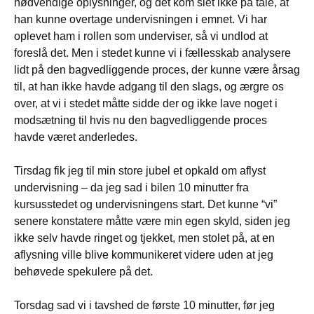
nødvendige oplysninger, og det kom slet ikke på tale, at
han kunne overtage undervisningen i emnet. Vi har
oplevet ham i rollen som underviser, så vi undlod at
foreslå det. Men i stedet kunne vi i fællesskab analysere
lidt på den bagvedliggende proces, der kunne være årsag
til, at han ikke havde adgang til den slags, og ærgre os
over, at vi i stedet måtte sidde der og ikke lave noget i
modsætning til hvis nu den bagvedliggende proces
havde været anderledes.
Tirsdag fik jeg til min store jubel et opkald om aflyst
undervisning – da jeg sad i bilen 10 minutter fra
kursusstedet og undervisningens start. Det kunne “vi”
senere konstatere måtte være min egen skyld, siden jeg
ikke selv havde ringet og tjekket, men stolet på, at en
aflysning ville blive kommunikeret videre uden at jeg
behøvede spekulere på det.
Torsdag sad vi i tavshed de første 10 minutter, før jeg