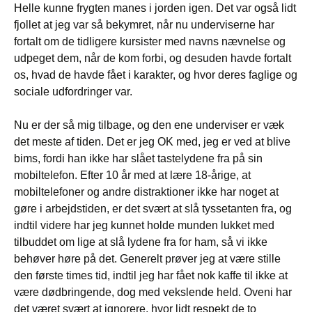
Helle kunne frygten manes i jorden igen. Det var også lidt
fjollet at jeg var så bekymret, når nu underviserne har
fortalt om de tidligere kursister med navns nævnelse og
udpeget dem, når de kom forbi, og desuden havde fortalt
os, hvad de havde fået i karakter, og hvor deres faglige og
sociale udfordringer var.
Nu er der så mig tilbage, og den ene underviser er væk
det meste af tiden. Det er jeg OK med, jeg er ved at blive
bims, fordi han ikke har slået tastelydene fra på sin
mobiltelefon. Efter 10 år med at lære 18-årige, at
mobiltelefoner og andre distraktioner ikke har noget at
gøre i arbejdstiden, er det svært at slå tyssetanten fra, og
indtil videre har jeg kunnet holde munden lukket med
tilbuddet om lige at slå lydene fra for ham, så vi ikke
behøver høre på det. Generelt prøver jeg at være stille
den første times tid, indtil jeg har fået nok kaffe til ikke at
være dødbringende, dog med vekslende held. Oveni har
det været svært at ignorere, hvor lidt respekt de to