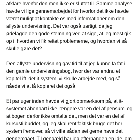
afklare hvorfor den mon ikke er sluttet til. Samme analyse
havde vi lige gennemarbejdet for hvorfor det ikke havde
været muligt at kontakte os med informationer om den
aflyste undervisning. Det var også uartigt, da jeg
ødelagde den gode stemning ved at sige, at jeg mest gik
op i, hvordan vi fik rettet problemerne, og hvordan vi så
skulle gøre det?
Den aflyste undervisning gav tid til at jeg kunne få fat i
den gamle undervisningsbog, hvor der var endnu et
kapitel ift. det it-system, vi skulle arbejde med, og så
nåede vi at få kopieret det også.
Et par uger inden havde vi gjort opmærksom på, at it-
systemet åbenbart ikke længere var en del af pensum, og
at bogen derfor ikke omtalte det, men det var en del af
kursustilbuddet, og jeg skal rent faktisk bruge det her
system fremover, så vi ville sådan set gerne have det
gennemgået. Til gengæld har jeg efterhånden en ide, om