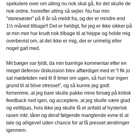
spekulere over om alting nu nok skal gå, for det skulle de
nok ordne, hvorefter alting så sejler. Nu har min
“storesøster” på 8 år så meldt fra, og der er mindre end
1½ måned tilbage!! Det er heldigt, for jeg er ikke sikker på
at min mor har krudt nok tilbage til at heppe og holde mig
overbevist om, at det ikke er mig, der er urimelig eller
noget galt med.
Mit bæger var fyldt, da min barnlige kommentar efter en
meget defensiv diskussion blev affærdiget med et “I fik jo
sat mødetiden ned til 8 timer om ugen, så hun har ingen
grund til at blive stresset”, og så kunne jeg godt
fornemme, at jeg bare skulle pakke mine forsøg på kritisk
feedback ned igen, og acceptere, at jeg skulle være glad
og veltilpas, hvis ikke jeg skulle få et anfald af hysterisk
raseri inkl. tårer og deraf følgende manglende evne til at
tale og alligevel uden chance for at få presset ændringer
igennem.