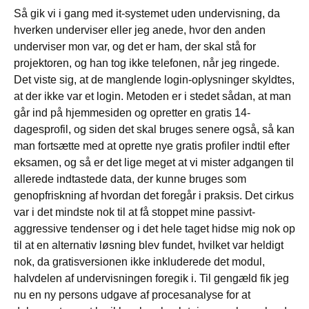
Så gik vi i gang med it-systemet uden undervisning, da
hverken underviser eller jeg anede, hvor den anden
underviser mon var, og det er ham, der skal stå for
projektoren, og han tog ikke telefonen, når jeg ringede.
Det viste sig, at de manglende login-oplysninger skyldtes,
at der ikke var et login. Metoden er i stedet sådan, at man
går ind på hjemmesiden og opretter en gratis 14-
dagesprofil, og siden det skal bruges senere også, så kan
man fortsætte med at oprette nye gratis profiler indtil efter
eksamen, og så er det lige meget at vi mister adgangen til
allerede indtastede data, der kunne bruges som
genopfriskning af hvordan det foregår i praksis. Det cirkus
var i det mindste nok til at få stoppet mine passivt-
aggressive tendenser og i det hele taget hidse mig nok op
til at en alternativ løsning blev fundet, hvilket var heldigt
nok, da gratisversionen ikke inkluderede det modul,
halvdelen af undervisningen foregik i. Til gengæld fik jeg
nu en ny persons udgave af procesanalyse for at