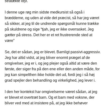
stråtækte idyl.
I denne uge røg min sidste medkursist så også i
brædderne, og uden at vide det præcist, så har jeg været
så sikker, at jeg til de undrende spørgsmål kunne trække
på skuldrene og sige “tjah, jeg er ikke overrasket. Jeg
gætter på stress. Det her er et ret frustrerende sted at
være”
Se, det er sådan, jeg er blevet. Barnligt passivt-aggressiv.
Jeg har altid vidst, at jeg bliver enormt præget af de
omgivelser, jeg er i, og jeg plejer også altid at være den
første, der siger fra på den ene eller den anden måde, for
jeg kan simpelthen ikke holde det ud, fordi jeg i så høj
grad spejler den behandling og virkelighed, jeg lever i.
I den her kontekst har omgivelserne været sådan, at jeg
er blevet et overtræt barn. Og et barn med voksne, der
bliver ved med at insistere på, at jeg ikke behøver