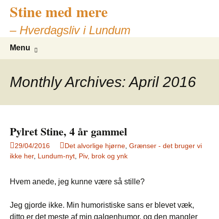
Stine med mere
– Hverdagsliv i Lundum
Skip
Search
Menu
to
for:
content
Monthly Archives: April 2016
Pylret Stine, 4 år gammel
29/04/2016
Det alvorlige hjørne
,
Grænser - det bruger vi
ikke her
,
Lundum-nyt
,
Piv, brok og ynk
Hvem anede, jeg kunne være så stille?
Jeg gjorde ikke. Min humoristiske sans er blevet væk,
ditto er det meste af min galgenhumor, og den mangler