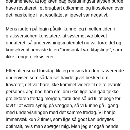
dokumentere, at logikken bag beslutningsanalysen burde
have resulteret i et brugbart udkomme, og filosoferen over
det mærkelige i, at resultatet alligevel var negativt.
Mens jagten på login pågik, kunne jeg i mellemtiden i
gratisversionen konstatere, at systemet var blevet
opdateret, så undervisningsmaterialet nu var forældet og
konsekvent henviste til en “horisontal værktøjslinje”, som
ikke længere eksisterer.
Efter aftensmad torsdag fik jeg en sms fra den fraværende
underviser, som sådan set havde givet besked om
fraværet, det var bare ikke kommet videre til de relevante
personer. Jeg bad ham om, om ikke lige han gad tjekke
projektoren fredag morgen, fordi den så ud til at pege for
lavt til at være synlig på væggen, så vi kunne gå i gang
med undervisningen med det samme fredag. Vi har jo
immervæk kun 2 timer, som lige så godt kan udnyttes
optimalt, hvis man spørger mig. Men jeg er også hende