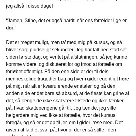
jeg altså i disse dage!
“Jamen, Stine, det er også hårdt, når ens forælder lige er
død”
Det er meget muligt, men ta’ med mig på kursus, og så
bliver sorg pludseligt sekundær. Jeg har talt ned stort set
siden første dag, og ventet på afslutningen, så jeg kunne
komme videre, og diskuteret for og imod at fortælle om
forløbet offentligt. På den ene side er der til dels
menneskelige tragedier bag og hvem gider egentligt høre
på mig, når alt er kværulerende enetaler, og på den
anden side er det bare så absurd, at de fleste kan grine af
det, så længe de ikke skal være tilstede og ikke tænker
på, hvad skattepengene går til. Jeg tænkte, jeg ville
helgardere mig ved ikke at fortælle, hvor det kursus
foregår, og så er det op til jer, om I gider læse med. Det
giver i al fald et svar på, hvorfor der er så stille i den