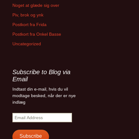
Noget at glæde sig over
Piv, brok og ynk
Postkort fra Frida
Postkort fra Onkel Basse
Uncategorized
Subscribe to Blog via
Email
Indtast din e-mail, hvis du vil
modtage besked, når der er nye
indlæg
E
m
a
i
Subscribe