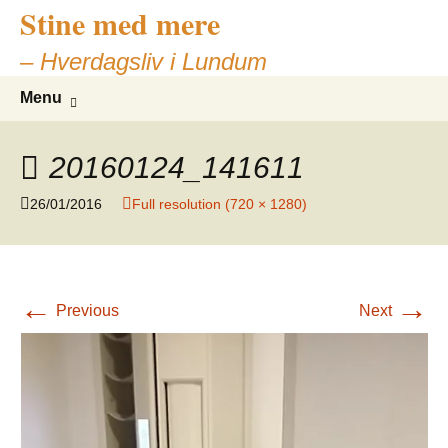
Stine med mere
– Hverdagsliv i Lundum
Skip
Search
Menu
to
for:
content
20160124_141611
26/01/2016
Full resolution (720 × 1280)
←
→
Previous
Next