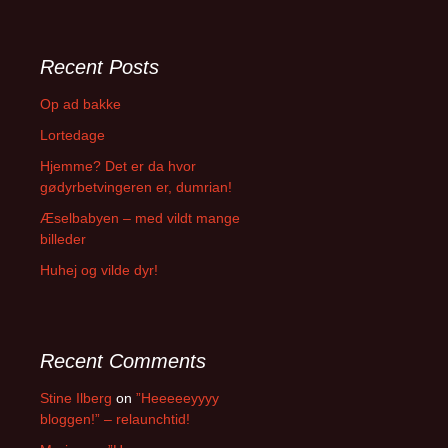
a
r
c
Recent Posts
h
f
Op ad bakke
o
Lortedage
r
:
Hjemme? Det er da hvor
gødyrbetvingeren er, dumrian!
Æselbabyen – med vildt mange
billeder
Huhej og vilde dyr!
Recent Comments
Stine Ilberg
on
”Heeeeeyyyy
bloggen!” – relaunchtid!