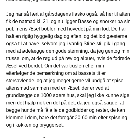
Jeg har så lært af gårsdagens fiasko også, så her til aften
fik de natmad kl. 21, og nu ligger Basse og snorker på sin
puf, mens Æsel bobler med hovedet på min fod. De har
haft en rigtig hyggelig dag og aften, og det lod gæsterne
også til at have, selvom jeg i vanlig Stine-stil gik i gang
med at ødelægge den gode stemning, da jeg gentog min
trussel om, at de røg ud på røv og albuer, hvis de fodrede
Æsel ved bordet. Om det var truslen eller min
efterfølgende bemærkning om at bassets tit er
storsavlende, og at jeg meget gerne vil undgå at spise
aftensmad sammen med en Æsel, der er ved at
grundlægge de 1000 søers hus, skal jeg ikke kunne sige,
men det hjalp nok en del på det, da jeg også sagde, at
begge hunde må få alle de godbidder og rester, de kan
klemme i dem, bare det foregår 30-60 min efter spisning
og i køkken og bryggerset.