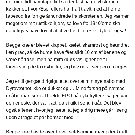
der med lidt nanotape fint sidder fast på gulvlisterne i
køkkenet, hvor Æsel ellers har haft travlt med at fjerne
løbesod fra forrige århundrede fra skorstenen. Jeg værner
meget om mit rustikke hjem, så levn fra 1940’erne skal
naturligvis have lov til at blive her til næste idylejer også!
Begge kræ er blevet klappet, kælet, skamrost og beundret
i en grad, så de burde have fået slidt 10 cm af benene og
være hårløse, men på mirakuløs vis ligner de til
forveksling de to røvhuller, jeg hev ud af sengen i morges.
Jeg er til gengæld rigtigt lettet over at min nye nabo med
Dyreværnet ikke er dukket op … Mine forsøg på natmad
er åbenbart som at hælde EPO på cykelryttere, så jeg var
den eneste, der var træt, da vi gik i seng i går. Det blev
også aftenen, hvor jeg lærte, at jeg aldrig mere går i seng
uden at tage et par bamser med!
Begge kræ havde overdrevet voldsomme mængder krudt