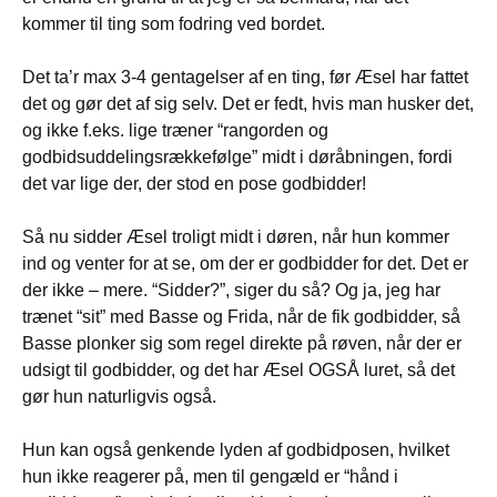
kommer til ting som fodring ved bordet.
Det ta’r max 3-4 gentagelser af en ting, før Æsel har fattet
det og gør det af sig selv. Det er fedt, hvis man husker det,
og ikke f.eks. lige træner “rangorden og
godbidsuddelingsrækkefølge” midt i døråbningen, fordi
det var lige der, der stod en pose godbidder!
Så nu sidder Æsel troligt midt i døren, når hun kommer
ind og venter for at se, om der er godbidder for det. Det er
der ikke – mere. “Sidder?”, siger du så? Og ja, jeg har
trænet “sit” med Basse og Frida, når de fik godbidder, så
Basse plonker sig som regel direkte på røven, når der er
udsigt til godbidder, og det har Æsel OGSÅ luret, så det
gør hun naturligvis også.
Hun kan også genkende lyden af godbidposen, hvilket
hun ikke reagerer på, men til gengæld er “hånd i