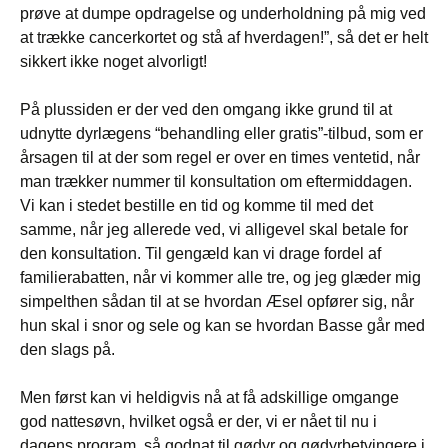
prøve at dumpe opdragelse og underholdning på mig ved
at trække cancerkortet og stå af hverdagen!”, så det er helt
sikkert ikke noget alvorligt!
På plussiden er der ved den omgang ikke grund til at
udnytte dyrlægens “behandling eller gratis”-tilbud, som er
årsagen til at der som regel er over en times ventetid, når
man trækker nummer til konsultation om eftermiddagen.
Vi kan i stedet bestille en tid og komme til med det
samme, når jeg allerede ved, vi alligevel skal betale for
den konsultation. Til gengæld kan vi drage fordel af
familierabatten, når vi kommer alle tre, og jeg glæder mig
simpelthen sådan til at se hvordan Æsel opfører sig, når
hun skal i snor og sele og kan se hvordan Basse går med
den slags på.
Men først kan vi heldigvis nå at få adskillige omgange
god nattesøvn, hvilket også er der, vi er nået til nu i
dagens program, så godnat til gødyr og gødyrbetvingere i