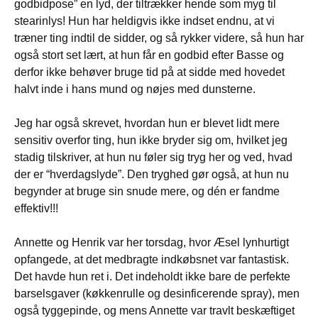
godbidpose” en lyd, der tiltrækker hende som myg til
stearinlys! Hun har heldigvis ikke indset endnu, at vi
træner ting indtil de sidder, og så rykker videre, så hun har
også stort set lært, at hun får en godbid efter Basse og
derfor ikke behøver bruge tid på at sidde med hovedet
halvt inde i hans mund og nøjes med dunsterne.
Jeg har også skrevet, hvordan hun er blevet lidt mere
sensitiv overfor ting, hun ikke bryder sig om, hvilket jeg
stadig tilskriver, at hun nu føler sig tryg her og ved, hvad
der er “hverdagslyde”. Den tryghed gør også, at hun nu
begynder at bruge sin snude mere, og dén er fandme
effektiv!!!
Annette og Henrik var her torsdag, hvor Æsel lynhurtigt
opfangede, at det medbragte indkøbsnet var fantastisk.
Det havde hun ret i. Det indeholdt ikke bare de perfekte
barselsgaver (køkkenrulle og desinficerende spray), men
også tyggepinde, og mens Annette var travlt beskæftiget