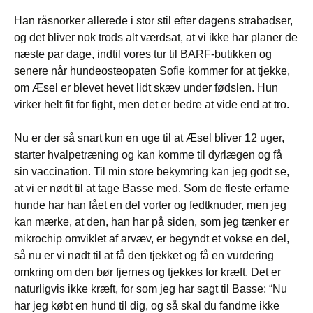
Han råsnorker allerede i stor stil efter dagens strabadser,
og det bliver nok trods alt værdsat, at vi ikke har planer de
næste par dage, indtil vores tur til BARF-butikken og
senere når hundeosteopaten Sofie kommer for at tjekke,
om Æsel er blevet hevet lidt skæv under fødslen. Hun
virker helt fit for fight, men det er bedre at vide end at tro.
Nu er der så snart kun en uge til at Æsel bliver 12 uger,
starter hvalpetræning og kan komme til dyrlægen og få
sin vaccination. Til min store bekymring kan jeg godt se,
at vi er nødt til at tage Basse med. Som de fleste erfarne
hunde har han fået en del vorter og fedtknuder, men jeg
kan mærke, at den, han har på siden, som jeg tænker er
mikrochip omviklet af arvæv, er begyndt et vokse en del,
så nu er vi nødt til at få den tjekket og få en vurdering
omkring om den bør fjernes og tjekkes for kræft. Det er
naturligvis ikke kræft, for som jeg har sagt til Basse: “Nu
har jeg købt en hund til dig, og så skal du fandme ikke