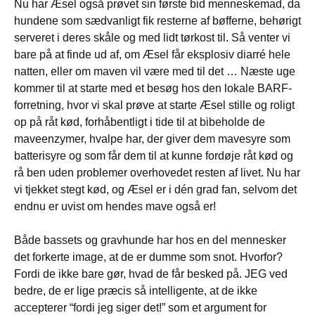
Nu har Æsel også prøvet sin første bid menneskemad, da
hundene som sædvanligt fik resterne af bøfferne, behørigt
serveret i deres skåle og med lidt tørkost til. Så venter vi
bare på at finde ud af, om Æsel får eksplosiv diarré hele
natten, eller om maven vil være med til det … Næste uge
kommer til at starte med et besøg hos den lokale BARF-
forretning, hvor vi skal prøve at starte Æsel stille og roligt
op på råt kød, forhåbentligt i tide til at bibeholde de
maveenzymer, hvalpe har, der giver dem mavesyre som
batterisyre og som får dem til at kunne fordøje råt kød og
rå ben uden problemer overhovedet resten af livet. Nu har
vi tjekket stegt kød, og Æsel er i dén grad fan, selvom det
endnu er uvist om hendes mave også er!
Både bassets og gravhunde har hos en del mennesker
det forkerte image, at de er dumme som snot. Hvorfor?
Fordi de ikke bare gør, hvad de får besked på. JEG ved
bedre, de er lige præcis så intelligente, at de ikke
accepterer “fordi jeg siger det!” som et argument for