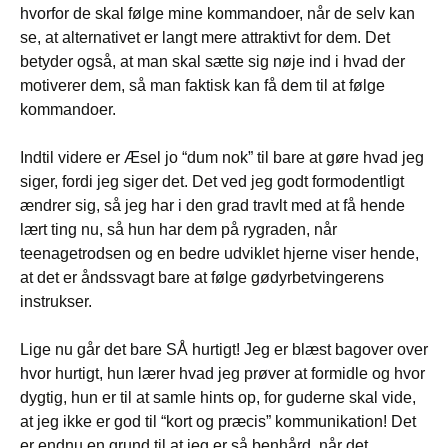
hvorfor de skal følge mine kommandoer, når de selv kan
se, at alternativet er langt mere attraktivt for dem. Det
betyder også, at man skal sætte sig nøje ind i hvad der
motiverer dem, så man faktisk kan få dem til at følge
kommandoer.
Indtil videre er Æsel jo “dum nok” til bare at gøre hvad jeg
siger, fordi jeg siger det. Det ved jeg godt formodentligt
ændrer sig, så jeg har i den grad travlt med at få hende
lært ting nu, så hun har dem på rygraden, når
teenagetrodsen og en bedre udviklet hjerne viser hende,
at det er åndssvagt bare at følge gødyrbetvingerens
instrukser.
Lige nu går det bare SÅ hurtigt! Jeg er blæst bagover over
hvor hurtigt, hun lærer hvad jeg prøver at formidle og hvor
dygtig, hun er til at samle hints op, for guderne skal vide,
at jeg ikke er god til “kort og præcis” kommunikation! Det
er endnu en grund til at jeg er så benhård, når det