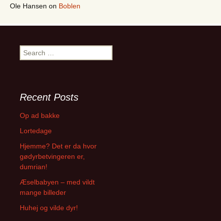
Ole Hansen
on
Boblen
Search
for:
Recent Posts
Op ad bakke
Lortedage
Hjemme? Det er da hvor
gødyrbetvingeren er,
dumrian!
Æselbabyen – med vildt
mange billeder
Huhej og vilde dyr!