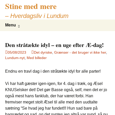
Stine med mere
– Hverdagsliv i Lundum
Skip
Search
Menu
to
for:
content
Den stråtækte idyl – en uge efter Æ-dag!
05/08/2023
Det dyriske
,
Grænser - det bruger vi ikke her
,
Lundum-nyt
,
Med billeder
Endnu en travl dag i den stråtækte idyl for alle parter!
Vi har haft gæster igen-igen, for 4. dag i træk, og Æsel
KNUSelsker det! Det gør Basse også, self, men det er jo
også mest hans fanklub, der har været forbi. Han
fremviser meget stolt Æsel til alle med den uudtalte
sætning “Se hvad jeg har fundet!!! Hun sad bare på
bagsædet og sad, og det syntes jeg altså var synd, så nu