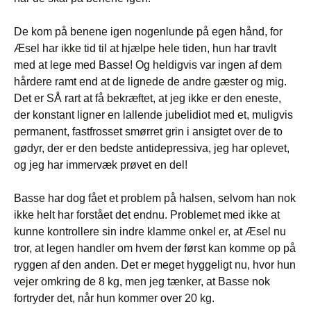
De kom på benene igen nogenlunde på egen hånd, for
Æsel har ikke tid til at hjælpe hele tiden, hun har travlt
med at lege med Basse! Og heldigvis var ingen af dem
hårdere ramt end at de lignede de andre gæster og mig.
Det er SÅ rart at få bekræftet, at jeg ikke er den eneste,
der konstant ligner en lallende jubelidiot med et, muligvis
permanent, fastfrosset smørret grin i ansigtet over de to
gødyr, der er den bedste antidepressiva, jeg har oplevet,
og jeg har immervæk prøvet en del!
Basse har dog fået et problem på halsen, selvom han nok
ikke helt har forstået det endnu. Problemet med ikke at
kunne kontrollere sin indre klamme onkel er, at Æsel nu
tror, at legen handler om hvem der først kan komme op på
ryggen af den anden. Det er meget hyggeligt nu, hvor hun
vejer omkring de 8 kg, men jeg tænker, at Basse nok
fortryder det, når hun kommer over 20 kg.