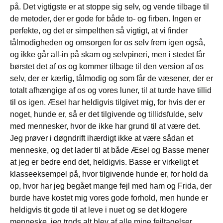
på. Det vigtigste er at stoppe sig selv, og vende tilbage til
de metoder, der er gode for både to- og firben. Ingen er
perfekte, og det er simpelthen så vigtigt, at vi finder
tålmodigheden og omsorgen for os selv frem igen også,
og ikke går all-in på skam og selvpineri, men i stedet får
børstet det af os og kommer tilbage til den version af os
selv, der er kærlig, tålmodig og som får de væsener, der er
totalt afhængige af os og vores luner, til at turde have tillid
til os igen. Æsel har heldigvis tilgivet mig, for hvis der er
noget, hunde er, så er det tilgivende og tillidsfulde, selv
med mennesker, hvor de ikke har grund til at være det.
Jeg prøver i døgndrift ihærdigt ikke at være sådan et
menneske, og det lader til at både Æsel og Basse mener
at jeg er bedre end det, heldigvis. Basse er virkeligt et
klasseeksempel på, hvor tilgivende hunde er, for hold da
op, hvor har jeg begået mange fejl med ham og Frida, der
burde have kostet mig vores gode forhold, men hunde er
heldigvis tit gode til at leve i nuet og se det klogere
menneske, jeg trods alt blev af alle mine fejltagelser.