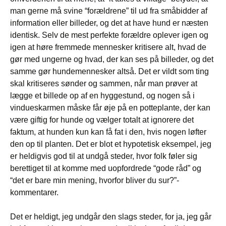
man gerne må svine “forældrene” til ud fra småbidder af
information eller billeder, og det at have hund er næsten
identisk. Selv de mest perfekte forældre oplever igen og
igen at høre fremmede mennesker kritisere alt, hvad de
gør med ungerne og hvad, der kan ses på billeder, og det
samme gør hundemennesker altså. Det er vildt som ting
skal kritiseres sønder og sammen, når man prøver at
lægge et billede op af en hyggestund, og nogen så i
vindueskarmen måske får øje på en potteplante, der kan
være giftig for hunde og vælger totalt at ignorere det
faktum, at hunden kun kan få fat i den, hvis nogen løfter
den op til planten. Det er blot et hypotetisk eksempel, jeg
er heldigvis god til at undgå steder, hvor folk føler sig
berettiget til at komme med uopfordrede “gode råd” og
“det er bare min mening, hvorfor bliver du sur?”-
kommentarer.
Det er heldigt, jeg undgår den slags steder, for ja, jeg går