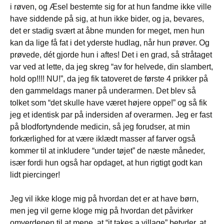
i røven, og Æsel bestemte sig for at hun fandme ikke ville
have siddende på sig, at hun ikke bider, og ja, bevares,
det er stadig svært at åbne munden for meget, men hun
kan da lige få fat i det yderste hudlag, når hun prøver. Og
prøvede, dét gjorde hun i aftes! Det i en grad, så stråtaget
var ved at lette, da jeg skreg “av for helvede, din slambert,
hold op!!!! NU!”, da jeg fik tatoveret de første 4 prikker på
den gammeldags maner på underarmen. Det blev så
tolket som “det skulle have været højere oppe!” og så fik
jeg et identisk par på indersiden af overarmen. Jeg er fast
på blodfortyndende medicin, så jeg forudser, at min
forkærlighed for at være iklædt masser af farver også
kommer til at inkludere “under tøjet” de næste måneder,
især fordi hun også har opdaget, at hun rigtigt godt kan
lidt piercinger!
Jeg vil ikke kloge mig på hvordan det er at have børn,
men jeg vil gerne kloge mig på hvordan det påvirker
omverdenen til at mene, at “it takes a village” betyder, at