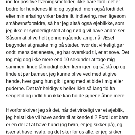
ind for positive træningsmetoder, ikke bare fordi det er
bedre for hundenes tillid og tryghed, men også fordi det
efter min erfaring virker bedre ift. indlæring, men ligesom
småbørnsforældre, så har jeg altså også øjeblikke, som
jeg ikke er synderligt stolt af og nødig vil have andre ser.
Såsom at blive helt gennemgående arrig, når Æsel
begynder at gnaske mig på steder, hvor det virkeligt gør
ondt, mens det eneste, jeg har overskud til, er at sove. Det
tog mig dog ikke mere end 10 sekunder at tage mig
sammen, finde tålmodigheden frem igen og så stå op og
finde et par bamser, jeg kunne blive ved med at give
hende, hver gang hun gik i gang med at bide i mig eller
puderne. Det ta’r heldigvis heller ikke så lang tid fra
sengetid og indtil hun ikke kan holde øjnene åbne mere.
Hvorfor skriver jeg så det, når det virkeligt var et øjeblik,
jeg helst ikke vil have andre til at kende til? Fordi det bare
er en del af at have hund (og børn, er jeg sikker på), og
især at have hvalp, og det sker for os alle, er jeg sikker