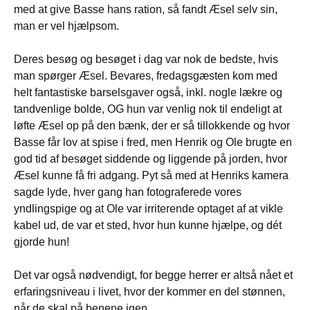
med at give Basse hans ration, så fandt Æsel selv sin,
man er vel hjælpsom.
Deres besøg og besøget i dag var nok de bedste, hvis
man spørger Æsel. Bevares, fredagsgæsten kom med
helt fantastiske barselsgaver også, inkl. nogle lækre og
tandvenlige bolde, OG hun var venlig nok til endeligt at
løfte Æsel op på den bænk, der er så tillokkende og hvor
Basse får lov at spise i fred, men Henrik og Ole brugte en
god tid af besøget siddende og liggende på jorden, hvor
Æsel kunne få fri adgang. Pyt så med at Henriks kamera
sagde lyde, hver gang han fotograferede vores
yndlingspige og at Ole var irriterende optaget af at vikle
kabel ud, de var et sted, hvor hun kunne hjælpe, og dét
gjorde hun!
Det var også nødvendigt, for begge herrer er altså nået et
erfaringsniveau i livet, hvor der kommer en del stønnen,
når de skal på benene igen.