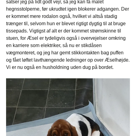
satser jeg på lidt godt vejr, så jeg kan få malet
hegnsstolperne, før ukrudtet igen blokerer adgangen. Der
er kommet mere rodalon også, hvilket vi altså stadig
trænger til, selvom hun er blevet rigtigt dygtig til at bruge
tissepads. Vigtigst af alt er der kommet strømskinne til
stuen, for Æsel er tydeligvis også i overvejelser omkring
en karriere som elektriker, så nu er stikdåsen
vægmonteret, og jeg har gemt stikkontakten bag puffen
og fået løftet lavthængende ledninger op over Æselhøjde.
Vi er nu også en husholdning uden dug på bordet.