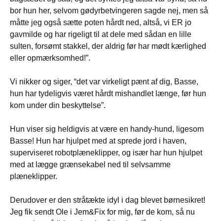
bor hun her, selvom gødyrbetvingeren sagde nej, men så
måtte jeg også sætte poten hårdt ned, altså, vi ER jo
gavmilde og har rigeligt til at dele med sådan en lille
sulten, forsømt stakkel, der aldrig før har mødt kærlighed
eller opmærksomhed!”.
Vi nikker og siger, “det var virkeligt pænt af dig, Basse,
hun har tydeligvis været hårdt mishandlet længe, før hun
kom under din beskyttelse”.
Hun viser sig heldigvis at være en handy-hund, ligesom
Basse! Hun har hjulpet med at sprede jord i haven,
superviseret robotplæneklipper, og især har hun hjulpet
med at lægge grænsekabel ned til selvsamme
plæneklipper.
Derudover er den stråtækte idyl i dag blevet børnesikret!
Jeg fik sendt Ole i Jem&Fix for mig, før de kom, så nu