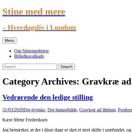
Stine med mere
– Hverdagsliv i Lundum
Skip
Menu
to
content
Om Stinemedmere
Billedkavalkade
Search
for:
Category Archives: Gravkræ ad
Vedrørende den ledige stilling
31/03/2020
Det dyriske
,
Det fantasifulde
,
Gravkræ ad libitum
,
Postkor
Kære Mette Frederiksen
Jeg bemærker, at der i disse dage er sket et stort skifte i samfundet, 