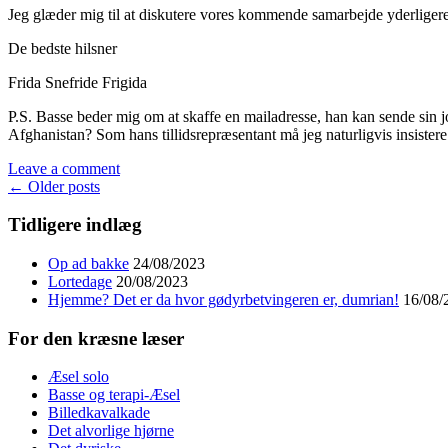
Jeg glæder mig til at diskutere vores kommende samarbejde yderligere
De bedste hilsner
Frida Snefride Frigida
P.S. Basse beder mig om at skaffe en mailadresse, han kan sende sin 
Afghanistan? Som hans tillidsrepræsentant må jeg naturligvis insistere
Leave a comment
Posts
←
Older posts
navigation
Tidligere indlæg
Op ad bakke
24/08/2023
Lortedage
20/08/2023
Hjemme? Det er da hvor gødyrbetvingeren er, dumrian!
16/08/
For den kræsne læser
Æsel solo
Basse og terapi-Æsel
Billedkavalkade
Det alvorlige hjørne