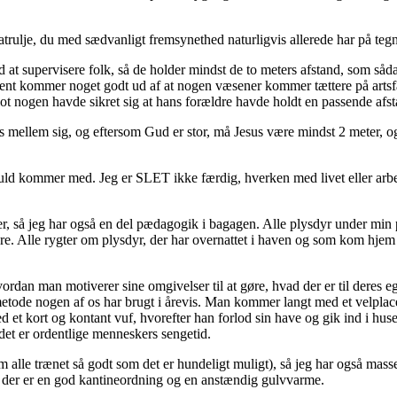
patrulje, du med sædvanligt fremsynethed naturligvis allerede har på teg
 at supervisere folk, så de holder mindst de to meters afstand, som såd
sjældent kommer noget godt ud af at nogen væsener kommer tættere på art
lot nogen havde sikret sig at hans forældre havde holdt en passende afst
sus mellem sig, og eftersom Gud er stor, må Jesus være mindst 2 meter, o
å guld kommer med. Jeg er SLET ikke færdig, hverken med livet eller arb
r, så jeg har også en del pædagogik i bagagen. Alle plysdyr under min p
 Alle rygter om plysdyr, der har overnattet i haven og som kom hjem m
hvordan man motiverer sine omgivelser til at gøre, hvad der er til deres
metode nogen af os har brugt i årevis. Man kommer langt med et velplacer
et kort og kontant vuf, hvorefter han forlod sin have og gik ind i huse
det er ordentlige menneskers sengetid.
alle trænet så godt som det er hundeligt muligt), så jeg har også masser 
s der er en god kantineordning og en anstændig gulvvarme.