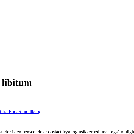
 libitum
t fra Frida
Stine Ilberg
og at der i den henseende er opstået frygt og usikkerhed, men også muligh