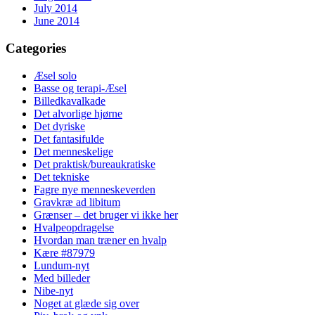
July 2014
June 2014
Categories
Æsel solo
Basse og terapi-Æsel
Billedkavalkade
Det alvorlige hjørne
Det dyriske
Det fantasifulde
Det menneskelige
Det praktisk/bureaukratiske
Det tekniske
Fagre nye menneskeverden
Gravkræ ad libitum
Grænser – det bruger vi ikke her
Hvalpeopdragelse
Hvordan man træner en hvalp
Kære #87979
Lundum-nyt
Med billeder
Nibe-nyt
Noget at glæde sig over