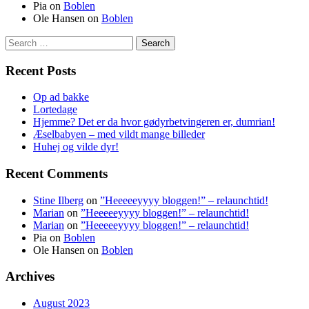
Pia
on
Boblen
Ole Hansen
on
Boblen
Search
for:
Recent Posts
Op ad bakke
Lortedage
Hjemme? Det er da hvor gødyrbetvingeren er, dumrian!
Æselbabyen – med vildt mange billeder
Huhej og vilde dyr!
Recent Comments
Stine Ilberg
on
”Heeeeeyyyy bloggen!” – relaunchtid!
Marian
on
”Heeeeeyyyy bloggen!” – relaunchtid!
Marian
on
”Heeeeeyyyy bloggen!” – relaunchtid!
Pia
on
Boblen
Ole Hansen
on
Boblen
Archives
August 2023