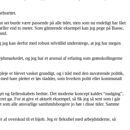
nebrættet.
an set burde være passende på alle tider, men som nu endeligt har fået
sfæller end to meter. Som glimrende eksempel kan jeg pege på Basse,
and.
g jeg kan derfor med robust selvtillid understrege, at jeg har megen
ejdsmarkedet, og jeg har et arsenal af erfaring som grønskollingerne
leje er blevet vasket grundigt, og i tråd med den nuværende politik,
ed bare pletter er løs sladder, som hverken politi eller kommunalt
 eget og fællesskabets bedste. Det moderne koncept kaldes “nudging”,
et gø. For at give et aktuelt eksempel, så fik jeg så sent som i går
t som alle ansvarlige samfundsborgere jo bør i disse tider. Samme
af overskud til et bijob. Jeg er fleksibel med arbejdstiderne, så