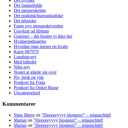
Det dyriske
Det fantasifulde
Det menneskelige
Det praktisk/bureaukratiske
Det tekniske
Fagre nye menneskeverden
Gravkræ ad libitum
Grænser – det bruger vi ikke her
Hvalpeopdragelse
Hvordan man træner en hvalp
Kære #87979
Lundum-nyt
Med billeder
Nibe-nyt
Noget at glæde sig over
Piv, brok og ynk
Postkort fra Frida
Postkort fra Onkel Basse
Uncategorized
Kommentarer
Stine Ilberg
on
”Heeeeeyyyy bloggen!” – relaunchtid!
Marian
on
”Heeeeeyyyy bloggen!” – relaunchtid!
Marian
on
”Heeeeeyyyy bloggen!” – relaunchtid!