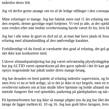
indenfor deres felt.
Jeg vil derfor gerne ansøge om en af de ledige stillinger i den corona
Mine erfaringer er mange. Jeg har faktisk mere end 11 års erfaring med
den respekt, denne gavnlige regel fortjener. Vi ved jo alle, at der 
som verden efter min bedste overbevisning havde været fri for, hvis b
Jeg har i alle mine år gjort en dyd ud af, at man bør have plads til Je
erfaring med afstandsmåling af den nødvendige karakter.
Forhåbentligt vil du forstå at værdsætte den grad af erfaring, det gr
slet ikke kan konkurrere med.
Udover afstandspatruljering har jeg været selvstændig plysdyrdagpleje
har jeg ALTID været opmærksom på den gavn ophold i det fri kan gøre.
opsyn nogensinde har påtalt under deres mange besøg.
Jeg har desuden en bred palette af erfaring indenfor supervision, og 
men hvis vi nu er helt ærlige, så er det jo ikke et nyt begreb, men en 
overbevist naboen om at han skulle blive hjemme og holde afstand med 
metode fungerer fint ved spisetider, parkering på gårdspladsen og når 
På hjemmefronten har jeg ikke så mange pligter (nu da jeg har fået dem 
længe de ligger mellem kl. 10 og 16. Jeg kan godt blive længere, hvi