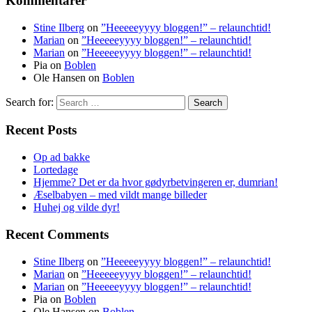
Kommentarer
Stine Ilberg
on
”Heeeeeyyyy bloggen!” – relaunchtid!
Marian
on
”Heeeeeyyyy bloggen!” – relaunchtid!
Marian
on
”Heeeeeyyyy bloggen!” – relaunchtid!
Pia
on
Boblen
Ole Hansen
on
Boblen
Search for:
Recent Posts
Op ad bakke
Lortedage
Hjemme? Det er da hvor gødyrbetvingeren er, dumrian!
Æselbabyen – med vildt mange billeder
Huhej og vilde dyr!
Recent Comments
Stine Ilberg
on
”Heeeeeyyyy bloggen!” – relaunchtid!
Marian
on
”Heeeeeyyyy bloggen!” – relaunchtid!
Marian
on
”Heeeeeyyyy bloggen!” – relaunchtid!
Pia
on
Boblen
Ole Hansen
on
Boblen