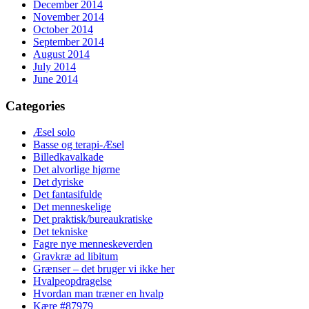
December 2014
November 2014
October 2014
September 2014
August 2014
July 2014
June 2014
Categories
Æsel solo
Basse og terapi-Æsel
Billedkavalkade
Det alvorlige hjørne
Det dyriske
Det fantasifulde
Det menneskelige
Det praktisk/bureaukratiske
Det tekniske
Fagre nye menneskeverden
Gravkræ ad libitum
Grænser – det bruger vi ikke her
Hvalpeopdragelse
Hvordan man træner en hvalp
Kære #87979