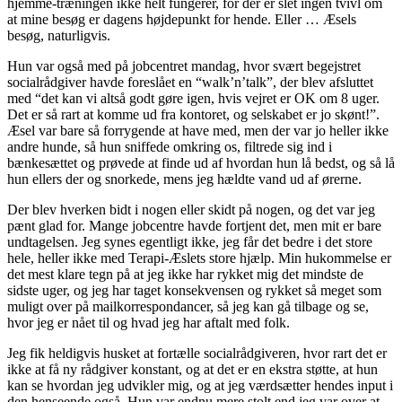
hjemme-træningen ikke helt fungerer, for der er slet ingen tvivl om
at mine besøg er dagens højdepunkt for hende. Eller … Æsels
besøg, naturligvis.
Hun var også med på jobcentret mandag, hvor svært begejstret
socialrådgiver havde foreslået en “walk’n’talk”, der blev afsluttet
med “det kan vi altså godt gøre igen, hvis vejret er OK om 8 uger.
Det er så rart at komme ud fra kontoret, og selskabet er jo skønt!”.
Æsel var bare så forrygende at have med, men der var jo heller ikke
andre hunde, så hun sniffede omkring os, filtrede sig ind i
bænkesættet og prøvede at finde ud af hvordan hun lå bedst, og så lå
hun ellers der og snorkede, mens jeg hældte vand ud af ørerne.
Der blev hverken bidt i nogen eller skidt på nogen, og det var jeg
pænt glad for. Mange jobcentre havde fortjent det, men mit er bare
undtagelsen. Jeg synes egentligt ikke, jeg får det bedre i det store
hele, heller ikke med Terapi-Æslets store hjælp. Min hukommelse er
det mest klare tegn på at jeg ikke har rykket mig det mindste de
sidste uger, og jeg har taget konsekvensen og rykket så meget som
muligt over på mailkorrespondancer, så jeg kan gå tilbage og se,
hvor jeg er nået til og hvad jeg har aftalt med folk.
Jeg fik heldigvis husket at fortælle socialrådgiveren, hvor rart det er
ikke at få ny rådgiver konstant, og at det er en ekstra støtte, at hun
kan se hvordan jeg udvikler mig, og at jeg værdsætter hendes input i
den henseende også. Hun var endnu mere stolt end jeg var over at