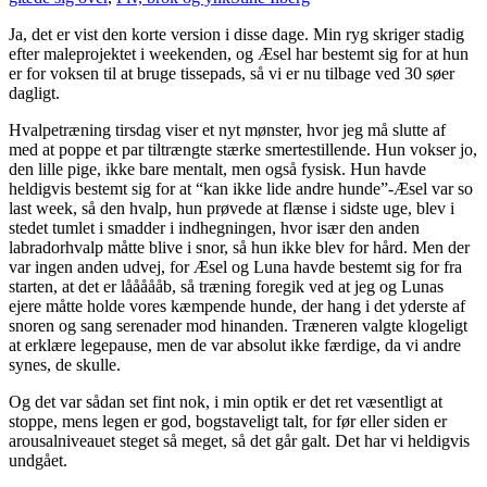
Ja, det er vist den korte version i disse dage. Min ryg skriger stadig
efter maleprojektet i weekenden, og Æsel har bestemt sig for at hun
er for voksen til at bruge tissepads, så vi er nu tilbage ved 30 søer
dagligt.
Hvalpetræning tirsdag viser et nyt mønster, hvor jeg må slutte af
med at poppe et par tiltrængte stærke smertestillende. Hun vokser jo,
den lille pige, ikke bare mentalt, men også fysisk. Hun havde
heldigvis bestemt sig for at “kan ikke lide andre hunde”-Æsel var so
last week, så den hvalp, hun prøvede at flænse i sidste uge, blev i
stedet tumlet i smadder i indhegningen, hvor især den anden
labradorhvalp måtte blive i snor, så hun ikke blev for hård. Men der
var ingen anden udvej, for Æsel og Luna havde bestemt sig for fra
starten, at det er låååååb, så træning foregik ved at jeg og Lunas
ejere måtte holde vores kæmpende hunde, der hang i det yderste af
snoren og sang serenader mod hinanden. Træneren valgte klogeligt
at erklære legepause, men de var absolut ikke færdige, da vi andre
synes, de skulle.
Og det var sådan set fint nok, i min optik er det ret væsentligt at
stoppe, mens legen er god, bogstaveligt talt, for før eller siden er
arousalniveauet steget så meget, så det går galt. Det har vi heldigvis
undgået.