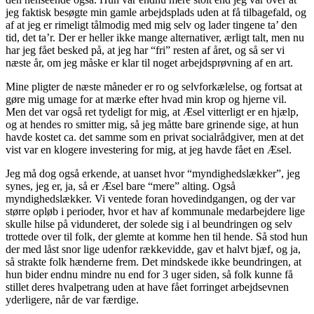
jeg faktisk besøgte min gamle arbejdsplads uden at få tilbagefald, og
af at jeg er rimeligt tålmodig med mig selv og lader tingene ta’ den
tid, det ta’r. Der er heller ikke mange alternativer, ærligt talt, men nu
har jeg fået besked på, at jeg har “fri” resten af året, og så ser vi
næste år, om jeg måske er klar til noget arbejdsprøvning af en art.
Mine pligter de næste måneder er ro og selvforkælelse, og fortsat at
gøre mig umage for at mærke efter hvad min krop og hjerne vil.
Men det var også ret tydeligt for mig, at Æsel vitterligt er en hjælp,
og at hendes ro smitter mig, så jeg måtte bare grinende sige, at hun
havde kostet ca. det samme som en privat socialrådgiver, men at det
vist var en klogere investering for mig, at jeg havde fået en Æsel.
Jeg må dog også erkende, at uanset hvor “myndighedslækker”, jeg
synes, jeg er, ja, så er Æsel bare “mere” alting. Også
myndighedslækker. Vi ventede foran hovedindgangen, og der var
større opløb i perioder, hvor et hav af kommunale medarbejdere lige
skulle hilse på vidunderet, der solede sig i al beundringen og selv
trottede over til folk, der glemte at komme hen til hende. Så stod hun
der med låst snor lige udenfor rækkevidde, gav et halvt bjæf, og ja,
så strakte folk hænderne frem. Det mindskede ikke beundringen, at
hun bider endnu mindre nu end for 3 uger siden, så folk kunne få
stillet deres hvalpetrang uden at have fået forringet arbejdsevnen
yderligere, når de var færdige.