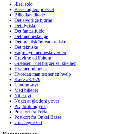
Æsel solo
Basse og terapi-Æsel
Billedkavalkade
Det alvorlige hjørne
Det dyriske
Det fantasifulde
Det menneskelige
Det praktisk/bureaukratiske
Det tekniske
Fagre nye menneskeverden
Gravkræ ad libitum
Grænser – det bruger vi ikke her
Hvalpeopdragelse
Hvordan man træner en hvalp
Kære #87979
Lundum-nyt
Med billeder
Nibe-nyt
Noget at glæde sig over
Piv, brok og ynk
Postkort fra Frida
Postkort fra Onkel Basse
Uncategorized