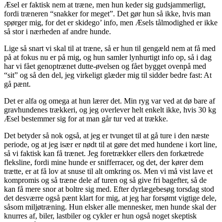
Æsel er faktisk nem at træne, men hun keder sig gudsjammerligt,
fordi træneren “snakker for meget”. Det gør hun så ikke, hvis man
spørger mig, for det er skidego’ info, men Æsels tålmodighed er ikke
så stor i nærheden af andre hunde.
Lige så snart vi skal til at træne, så er hun til gengæld nem at få med
på at fokus nu er på mig, og hun samler lynhurtigt info op, så i dag
har vi fået genoptrænet dutte-øvelsen og fået bygget ovenpå med
“sit” og så den del, jeg virkeligt glæder mig til sidder bedre fast: At
gå pænt.
Det er alfa og omega at hun lærer det. Min ryg var ved at dø bare af
gravhundenes trækkeri, og jeg overlever helt enkelt ikke, hvis 30 kg
Æsel bestemmer sig for at man går tur ved at trække.
Det betyder så nok også, at jeg er tvunget til at gå ture i den næste
periode, og at jeg især er nødt til at gøre det med hundene i kort line,
så vi faktisk kan få trænet. Jeg foretrækker ellers den forkætrede
fleksline, fordi mine hunde er snifferracer, og det, der kører dem
trætte, er at få lov at snuse til alt omkring os. Men vi må vist lave et
kompromis og så træne dele af turen og så give fri bagefter, så de
kan få mere snor at boltre sig med. Efter dyrlægebesøg torsdag stod
det desværre også pænt klart for mig, at jeg har forsømt vigtige dele,
såsom miljøtræning. Hun elsker alle mennesker, men hunde skal der
knurres af, biler, lastbiler og cykler er hun også noget skeptisk