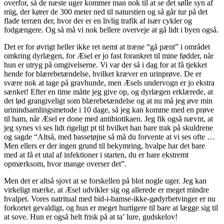
overfor, så de næste uger kommer man nok til at se det sølle syn af
mig, der kører de 300 meter ned til naturstien og så går tur på det
flade terræn der, hvor der er en livlig trafik af især cykler og
fodgængere. Og så må vi nok hellere overveje at gå lidt i byen også.
Det er for øvrigt heller ikke ret nemt at træne “gå pænt” i området
omkring dyrlægen, for Æsel er jo fast forankret til mine fødder, når
hun er utryg på omgivelserne. Vi var der så i dag for at få tjekket
hende for blærebetændelse, hvilket kræver en urinprøve. De er
svære nok at tage på gravhunde, men Æsels undervogn er jo ekstra
sænket! Efter en time måtte jeg give op, og dyrlægen erklærede, at
det lød grangiveligt som blærebetændelse og at nu må jeg øve min
urinindsamlingsmetode i 10 dage, så jeg kan komme med en prøve
til ham, når Æsel er done med antibiotikaen. Jeg fik også nævnt, at
jeg synes vi ses lidt rigeligt pt til hvilket han bare trak på skuldrene
og sagde “Altså, med bassetøjne så må du forvente at vi ses ofte …
Men ellers er der ingen grund til bekymring, hvalpe har det bare
med at få et utal af infektioner i starten, du er bare ekstremt
opmærksom, hvor mange overser det”.
Men det er altså sjovt at se forskellen på blot nogle uger. Jeg kan
virkeligt mærke, at Æsel udvikler sig og allerede er meget mindre
hvalpet. Vores natritual med bid-i-bamse-ikke-gødyrbetvinger er nu
forkortet gevaldigt, og hun er meget hurtigere til bare at lægge sig til
at sove. Hun er også helt frisk på at ta’ lure, gudskelov!