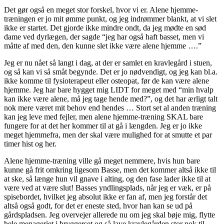
Det gør også en meget stor forskel, hvor vi er. Alene hjemme-
træningen er jo mit ømme punkt, og jeg indrømmer blankt, at vi slet
ikke er startet. Det gjorde ikke mindre ondt, da jeg mødte en sød
dame ved dyrlægen, der sagde “jeg har også haft basset, men vi
måtte af med den, den kunne slet ikke være alene hjemme ….”
Jeg er nu nået så langt i dag, at der er samlet en kravlegård i stuen,
og så kan vi så småt begynde. Det er jo nødvendigt, og jeg kan bl.a.
ikke komme til fysioterapeut eller osteopat, før de kan være alene
hjemme. Jeg har bare hygget mig LIDT for meget med “min hvalp
kan ikke være alene, må jeg tage hende med?”, og det har ærligt talt
nok mere været mit behov end hendes … Stort set al anden træning
kan jeg leve med fejler, men alene hjemme-træning SKAL bare
fungere for at det her kommer til at gå i længden. Jeg er jo ikke
meget hjemmefra, men der skal være mulighed for at smutte et par
timer hist og her.
Alene hjemme-træning ville gå meget nemmere, hvis hun bare
kunne gå frit omkring ligesom Basse, men det kommer altså ikke til
at ske, så længe hun vil gnave i alting, og den fase lader ikke til at
være ved at være slut! Basses yndlingsplads, når jeg er væk, er på
spisebordet, hvilket jeg absolut ikke er fan af, men jeg forstår det
altså også godt, for det er eneste sted, hvor han kan se ud på
gårdspladsen. Jeg overvejer allerede nu om jeg skal bøje mig, flytte
hele menageriet i bryggerset og så lave kravlegården stor nok til