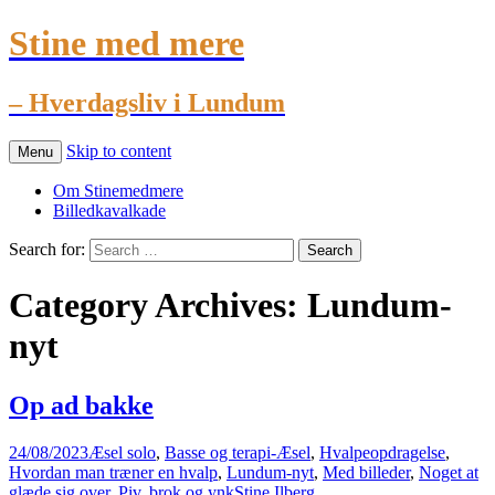
Stine med mere
– Hverdagsliv i Lundum
Skip to content
Menu
Om Stinemedmere
Billedkavalkade
Search for:
Category Archives: Lundum-
nyt
Op ad bakke
24/08/2023
Æsel solo
,
Basse og terapi-Æsel
,
Hvalpeopdragelse
,
Hvordan man træner en hvalp
,
Lundum-nyt
,
Med billeder
,
Noget at
glæde sig over
,
Piv, brok og ynk
Stine Ilberg