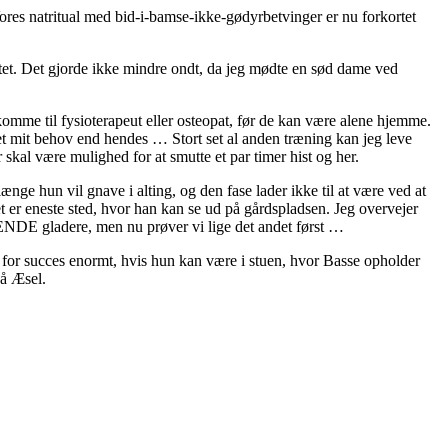
Vores natritual med bid-i-bamse-ikke-gødyrbetvinger er nu forkortet
rtet. Det gjorde ikke mindre ondt, da jeg mødte en sød dame ved
 komme til fysioterapeut eller osteopat, før de kan være alene hjemme.
t mit behov end hendes … Stort set al anden træning kan jeg leve
kal være mulighed for at smutte et par timer hist og her.
ge hun vil gnave i alting, og den fase lader ikke til at være ved at
det er eneste sted, hvor han kan se ud på gårdspladsen. Jeg overvejer
e HENDE gladere, men nu prøver vi lige det andet først …
en for succes enormt, hvis hun kan være i stuen, hvor Basse opholder
på Æsel.