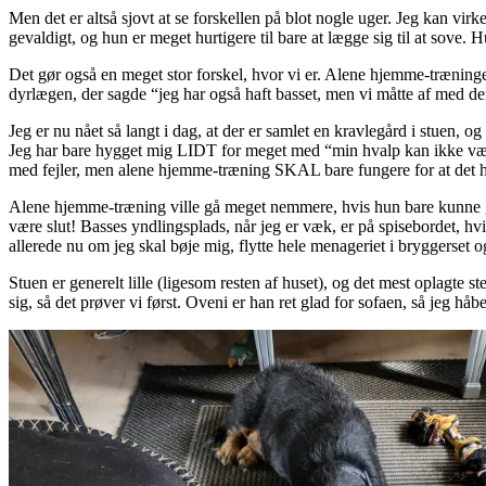
Men det er altså sjovt at se forskellen på blot nogle uger. Jeg kan vi
gevaldigt, og hun er meget hurtigere til bare at lægge sig til at sove. H
Det gør også en meget stor forskel, hvor vi er. Alene hjemme-træninge
dyrlægen, der sagde “jeg har også haft basset, men vi måtte af med 
Jeg er nu nået så langt i dag, at der er samlet en kravlegård i stuen, 
Jeg har bare hygget mig LIDT for meget med “min hvalp kan ikke være
med fejler, men alene hjemme-træning SKAL bare fungere for at det her
Alene hjemme-træning ville gå meget nemmere, hvis hun bare kunne gå f
være slut! Basses yndlingsplads, når jeg er væk, er på spisebordet, hvil
allerede nu om jeg skal bøje mig, flytte hele menageriet i bryggerset o
Stuen er generelt lille (ligesom resten af huset), og det mest oplagte
sig, så det prøver vi først. Oveni er han ret glad for sofaen, så jeg hå