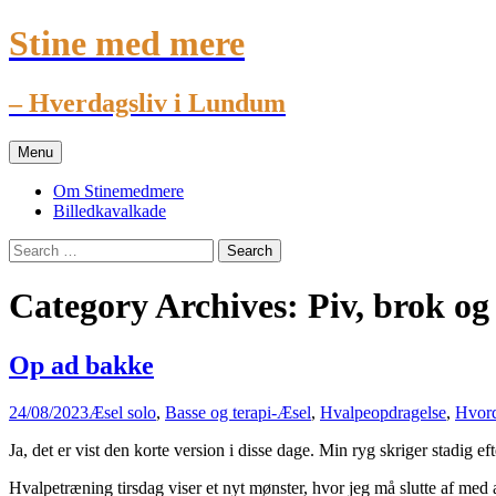
Stine med mere
– Hverdagsliv i Lundum
Skip
Menu
to
content
Om Stinemedmere
Billedkavalkade
Search
for:
Category Archives: Piv, brok og
Op ad bakke
24/08/2023
Æsel solo
,
Basse og terapi-Æsel
,
Hvalpeopdragelse
,
Hvord
Ja, det er vist den korte version i disse dage. Min ryg skriger stadig e
Hvalpetræning tirsdag viser et nyt mønster, hvor jeg må slutte af med 