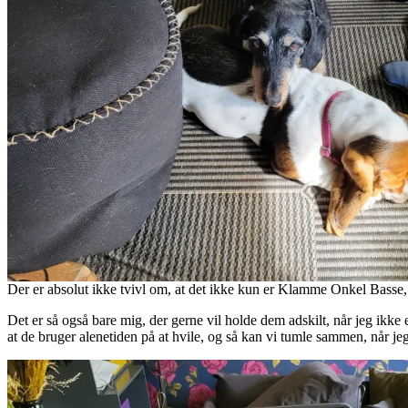
Der er absolut ikke tvivl om, at det ikke kun er Klamme Onkel Basse,
Det er så også bare mig, der gerne vil holde dem adskilt, når jeg ikke er
at de bruger alenetiden på at hvile, og så kan vi tumle sammen, når 