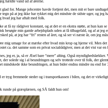
 jeg hældte vand ud af ørerne.
 glad for. Mange jobcentre havde fortjent det, men mit er bare undtagelsen
 tegn på at jeg ikke har rykket mig det mindste de sidste uger, og jeg
g hvad jeg har aftalt med folk.
ikke at få ny rådgiver konstant, og at det er en ekstra støtte, at hun kan
k besøgte min gamle arbejdsplads uden at få tilbagefald, og af at jeg er 
esked på, at jeg har “fri” resten af året, og så ser vi næste år, om jeg mås
re mig umage for at mærke efter hvad min krop og hjerne vil. Men det var
stet ca. det samme som en privat socialrådgiver, men at det vist var en 
s, jeg er, ja, så er Æsel bare “mere” alting. Også myndighedslækker. V
 der solede sig i al beundringen og selv trottede over til folk, der gle
Det mindskede ikke beundringen, at hun bider endnu mindre nu end for 3 
r tryg fremmede steder og i transportkassen i bilen, og det er virkeligt 
isk runde på græsplænen, og SÅ faldt hun om!