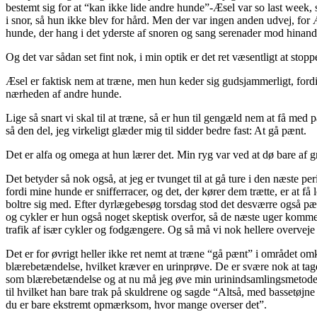
bestemt sig for at “kan ikke lide andre hunde”-Æsel var so last week, 
i snor, så hun ikke blev for hård. Men der var ingen anden udvej, for 
hunde, der hang i det yderste af snoren og sang serenader mod hinande
Og det var sådan set fint nok, i min optik er det ret væsentligt at stopp
Æsel er faktisk nem at træne, men hun keder sig gudsjammerligt, fordi
nærheden af andre hunde.
Lige så snart vi skal til at træne, så er hun til gengæld nem at få med
så den del, jeg virkeligt glæder mig til sidder bedre fast: At gå pænt.
Det er alfa og omega at hun lærer det. Min ryg var ved at dø bare af g
Det betyder så nok også, at jeg er tvunget til at gå ture i den næste per
fordi mine hunde er snifferracer, og det, der kører dem trætte, er at få
boltre sig med. Efter dyrlægebesøg torsdag stod det desværre også pænt
og cykler er hun også noget skeptisk overfor, så de næste uger kommer m
trafik af især cykler og fodgængere. Og så må vi nok hellere overveje a
Det er for øvrigt heller ikke ret nemt at træne “gå pænt” i området omk
blærebetændelse, hvilket kræver en urinprøve. De er svære nok at tag
som blærebetændelse og at nu må jeg øve min urinindsamlingsmetode i 1
til hvilket han bare trak på skuldrene og sagde “Altså, med bassetøjne 
du er bare ekstremt opmærksom, hvor mange overser det”.