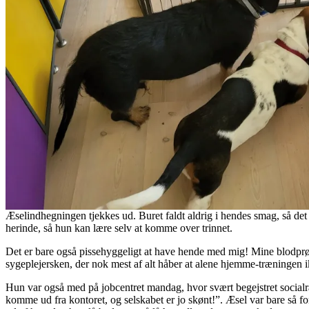
Æselindhegningen tjekkes ud. Buret faldt aldrig i hendes smag, så det 
herinde, så hun kan lære selv at komme over trinnet.
Det er bare også pissehyggeligt at have hende med mig! Mine blodprøve
sygeplejersken, der nok mest af alt håber at alene hjemme-træningen ik
Hun var også med på jobcentret mandag, hvor svært begejstret socialråd
komme ud fra kontoret, og selskabet er jo skønt!”. Æsel var bare så fo