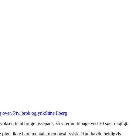
g over
,
Piv, brok og ynk
Stine Ilberg
voksen til at bruge tissepads, så vi er nu tilbage ved 30 søer dagligt.
lle pige, ikke bare mentalt, men også fysisk. Hun havde heldigvis