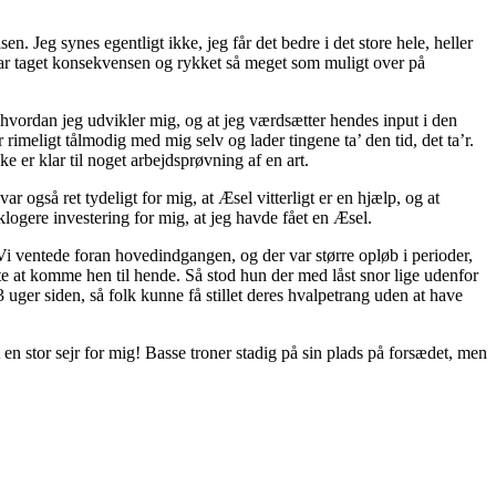
. Jeg synes egentligt ikke, jeg får det bedre i det store hele, heller
 har taget konsekvensen og rykket så meget som muligt over på
 se hvordan jeg udvikler mig, og at jeg værdsætter hendes input i den
rimeligt tålmodig med mig selv og lader tingene ta’ den tid, det ta’r.
ke er klar til noget arbejdsprøvning af en art.
 også ret tydeligt for mig, at Æsel vitterligt er en hjælp, og at
klogere investering for mig, at jeg havde fået en Æsel.
i ventede foran hovedindgangen, og der var større opløb i perioder,
mte at komme hen til hende. Så stod hun der med låst snor lige udenfor
uger siden, så folk kunne få stillet deres hvalpetrang uden at have
en stor sejr for mig! Basse troner stadig på sin plads på forsædet, men