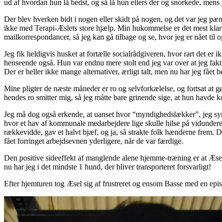
ud af hvordan hun lå bedst, og så lå hun ellers der og snorkede, mens
Der blev hverken bidt i nogen eller skidt på nogen, og det var jeg pænt
ikke med Terapi-Æslets store hjælp. Min hukommelse er det mest klare
mailkorrespondancer, så jeg kan gå tilbage og se, hvor jeg er nået til o
Jeg fik heldigvis husket at fortælle socialrådgiveren, hvor rart det er 
henseende også. Hun var endnu mere stolt end jeg var over at jeg faktis
Der er heller ikke mange alternativer, ærligt talt, men nu har jeg fået b
Mine pligter de næste måneder er ro og selvforkælelse, og fortsat at gø
hendes ro smitter mig, så jeg måtte bare grinende sige, at hun havde ko
Jeg må dog også erkende, at uanset hvor “myndighedslækker”, jeg syne
hvor et hav af kommunale medarbejdere lige skulle hilse på vidunderet,
rækkevidde, gav et halvt bjæf, og ja, så strakte folk hænderne frem. 
fået forringet arbejdsevnen yderligere, når de var færdige.
Den positive sideeffekt af manglende alene hjemme-træning er at Æsel e
nu har jeg i det mindste 1 hund, der bliver transporteret forsvarligt!
Efter hjemturen tog Æsel sig af frustreret og ensom Basse med en ep