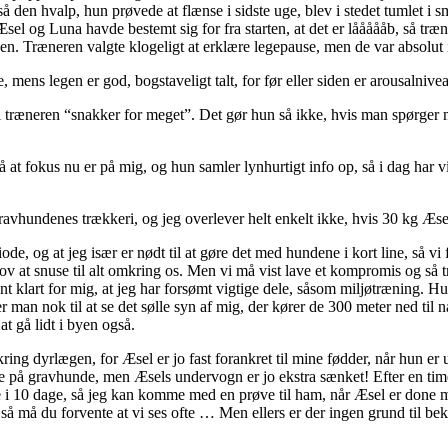
så den hvalp, hun prøvede at flænse i sidste uge, blev i stedet tumlet 
Æsel og Luna havde bestemt sig for fra starten, at det er låååååb, så t
n. Træneren valgte klogeligt at erklære legepause, men de var absolut i
e, mens legen er god, bogstaveligt talt, for før eller siden er arousalnive
 træneren “snakker for meget”. Det gør hun så ikke, hvis man spørger mi
 på at fokus nu er på mig, og hun samler lynhurtigt info op, så i dag ha
ravhundenes trækkeri, og jeg overlever helt enkelt ikke, hvis 30 kg Æse
iode, og at jeg især er nødt til at gøre det med hundene i kort line, så vi
 lov at snuse til alt omkring os. Men vi må vist lave et kompromis og så t
 klart for mig, at jeg har forsømt vigtige dele, såsom miljøtræning. Hun
an nok til at se det sølle syn af mig, der kører de 300 meter ned til natu
t gå lidt i byen også.
ring dyrlægen, for Æsel er jo fast forankret til mine fødder, når hun er u
e på gravhunde, men Æsels undervogn er jo ekstra sænket! Efter en time
0 dage, så jeg kan komme med en prøve til ham, når Æsel er done med an
så må du forvente at vi ses ofte … Men ellers er der ingen grund til bekym