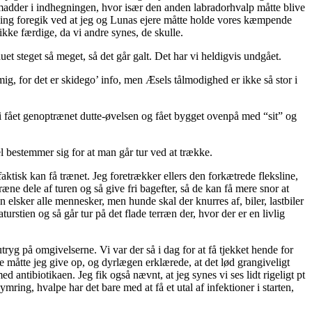
i smadder i indhegningen, hvor især den anden labradorhvalp måtte blive
ræning foregik ved at jeg og Lunas ejere måtte holde vores kæmpende
kke færdige, da vi andre synes, de skulle.
auet steget så meget, så det går galt. Det har vi heldigvis undgået.
g, for det er skidego’ info, men Æsels tålmodighed er ikke så stor i
r vi fået genoptrænet dutte-øvelsen og fået bygget ovenpå med “sit” og
l bestemmer sig for at man går tur ved at trække.
 faktisk kan få trænet. Jeg foretrækker ellers den forkætrede fleksline,
ræne dele af turen og så give fri bagefter, så de kan få mere snor at
 elsker alle mennesker, men hunde skal der knurres af, biler, lastbiler
rstien og så går tur på det flade terræn der, hvor der er en livlig
tryg på omgivelserne. Vi var der så i dag for at få tjekket hende for
 måtte jeg give op, og dyrlægen erklærede, at det lød grangiveligt
tibiotikaen. Jeg fik også nævnt, at jeg synes vi ses lidt rigeligt pt
ring, hvalpe har det bare med at få et utal af infektioner i starten,