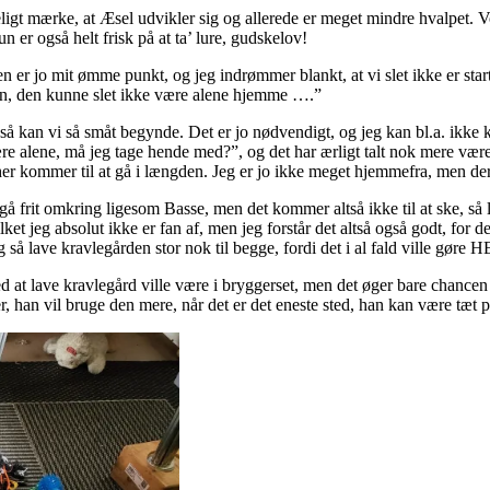
rkeligt mærke, at Æsel udvikler sig og allerede er meget mindre hvalpet. 
un er også helt frisk på at ta’ lure, gudskelov!
n er jo mit ømme punkt, og jeg indrømmer blankt, at vi slet ikke er sta
den, den kunne slet ikke være alene hjemme ….”
og så kan vi så småt begynde. Det er jo nødvendigt, og jeg kan bl.a. ikke
 alene, må jeg tage hende med?”, og det har ærligt talt nok mere være
 kommer til at gå i længden. Jeg er jo ikke meget hjemmefra, men der s
rit omkring ligesom Basse, men det kommer altså ikke til at ske, så læn
ket jeg absolut ikke er fan af, men jeg forstår det altså også godt, for 
g så lave kravlegården stor nok til begge, fordi det i al fald ville gør
 sted at lave kravlegård ville være i bryggerset, men det øger bare chanc
ber, han vil bruge den mere, når det er det eneste sted, han kan være tæt 