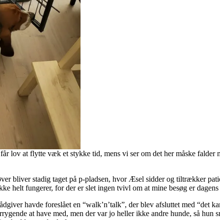
får lov at flytte væk et stykke tid, mens vi ser om det her måske falder
r bliver stadig taget på p-pladsen, hvor Æsel sidder og tiltrækker pat
ke helt fungerer, for der er slet ingen tvivl om at mine besøg er dagen
giver havde foreslået en “walk’n’talk”, der blev afsluttet med “det kan 
rrygende at have med, men der var jo heller ikke andre hunde, så hun sn