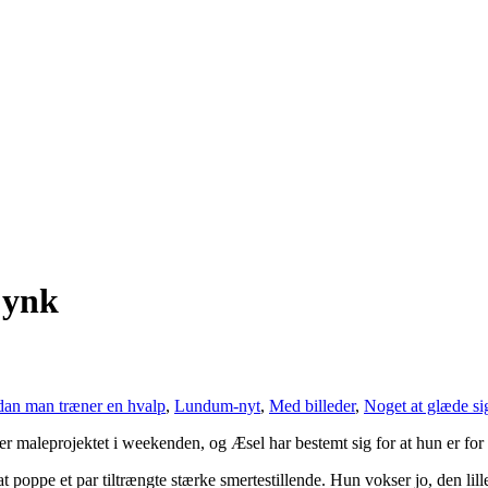
 ynk
an man træner en hvalp
,
Lundum-nyt
,
Med billeder
,
Noget at glæde si
fter maleprojektet i weekenden, og Æsel har bestemt sig for at hun er for 
at poppe et par tiltrængte stærke smertestillende. Hun vokser jo, den li