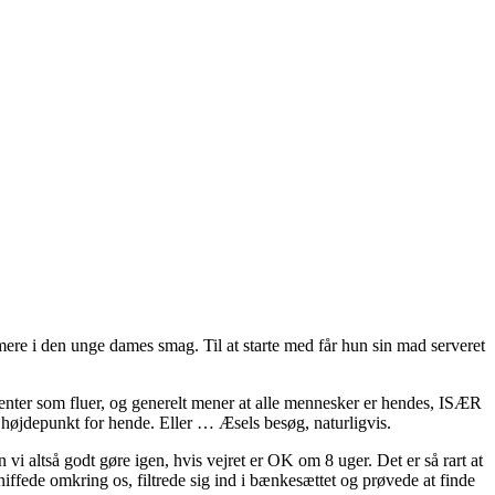
 mere i den unge dames smag. Til at starte med får hun sin mad serveret
ienter som fluer, og generelt mener at alle mennesker er hendes, ISÆR
s højdepunkt for hende. Eller … Æsels besøg, naturligvis.
vi altså godt gøre igen, hvis vejret er OK om 8 uger. Det er så rart at
iffede omkring os, filtrede sig ind i bænkesættet og prøvede at finde