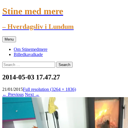
Stine med mere
– Hverdagsliv i Lundum
Skip
Menu
to
content
Om Stinemedmere
Billedkavalkade
Search
for:
2014-05-03 17.47.27
21/01/2015
Full resolution (3264 × 1836)
←
Previous
Next
→