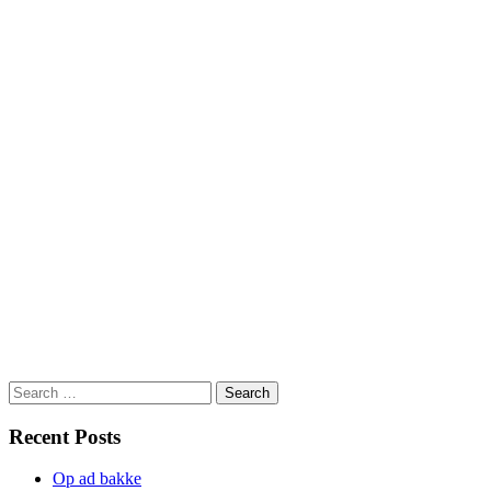
Search
for:
Recent Posts
Op ad bakke