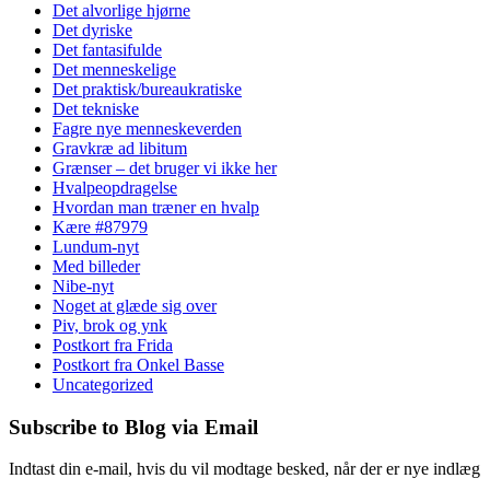
Det alvorlige hjørne
Det dyriske
Det fantasifulde
Det menneskelige
Det praktisk/bureaukratiske
Det tekniske
Fagre nye menneskeverden
Gravkræ ad libitum
Grænser – det bruger vi ikke her
Hvalpeopdragelse
Hvordan man træner en hvalp
Kære #87979
Lundum-nyt
Med billeder
Nibe-nyt
Noget at glæde sig over
Piv, brok og ynk
Postkort fra Frida
Postkort fra Onkel Basse
Uncategorized
Subscribe to Blog via Email
Indtast din e-mail, hvis du vil modtage besked, når der er nye indlæg