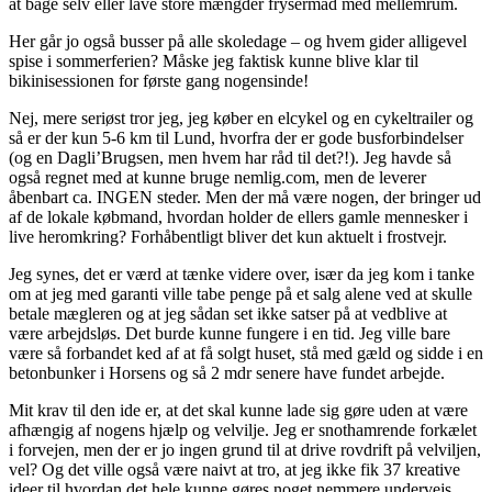
at bage selv eller lave store mængder frysermad med mellemrum.
Her går jo også busser på alle skoledage – og hvem gider alligevel
spise i sommerferien? Måske jeg faktisk kunne blive klar til
bikinisessionen for første gang nogensinde!
Nej, mere seriøst tror jeg, jeg køber en elcykel og en cykeltrailer og
så er der kun 5-6 km til Lund, hvorfra der er gode busforbindelser
(og en Dagli’Brugsen, men hvem har råd til det?!). Jeg havde så
også regnet med at kunne bruge nemlig.com, men de leverer
åbenbart ca. INGEN steder. Men der må være nogen, der bringer ud
af de lokale købmand, hvordan holder de ellers gamle mennesker i
live heromkring? Forhåbentligt bliver det kun aktuelt i frostvejr.
Jeg synes, det er værd at tænke videre over, især da jeg kom i tanke
om at jeg med garanti ville tabe penge på et salg alene ved at skulle
betale mægleren og at jeg sådan set ikke satser på at vedblive at
være arbejdsløs. Det burde kunne fungere i en tid. Jeg ville bare
være så forbandet ked af at få solgt huset, stå med gæld og sidde i en
betonbunker i Horsens og så 2 mdr senere have fundet arbejde.
Mit krav til den ide er, at det skal kunne lade sig gøre uden at være
afhængig af nogens hjælp og velvilje. Jeg er snothamrende forkælet
i forvejen, men der er jo ingen grund til at drive rovdrift på velviljen,
vel? Og det ville også være naivt at tro, at jeg ikke fik 37 kreative
ideer til hvordan det hele kunne gøres noget nemmere undervejs.