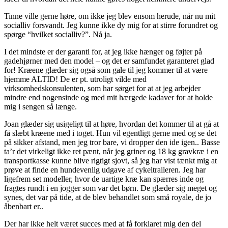
Tinne ville gerne høre, om ikke jeg blev ensom herude, når nu mit
socialliv forsvandt. Jeg kunne ikke dy mig for at stirre forundret og
spørge “hvilket socialliv?”. Nå ja.
I det mindste er der garanti for, at jeg ikke hænger og føjter på
gadehjørner med den model – og det er samfundet garanteret glad
for! Kræene glæder sig også som gale til jeg kommer til at være
hjemme ALTID! De er pt. utroligt vilde med
virksomhedskonsulenten, som har sørget for at at jeg arbejder
mindre end nogensinde og med mit hærgede kadaver for at holde
mig i sengen så længe.
Joan glæder sig usigeligt til at høre, hvordan det kommer til at gå at
få slæbt kræene med i toget. Hun vil egentligt gerne med og se det
på sikker afstand, men jeg tror bare, vi dropper den ide igen.. Basse
ta’r det virkeligt ikke ret pænt, når jeg griner og 18 kg gravkræ i en
transportkasse kunne blive rigtigt sjovt, så jeg har vist tænkt mig at
prøve at finde en hundevenlig udgave af cykeltraileren. Jeg har
ligefrem set modeller, hvor de uartige kræ kan spærres inde og
fragtes rundt i en jogger som var det børn. De glæder sig meget og
synes, det var på tide, at de blev behandlet som små royale, de jo
åbenbart er..
Der har ikke helt været succes med at få forklaret mig den del