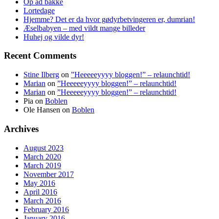
Op ad bakke
Lortedage
Hjemme? Det er da hvor gødyrbetvingeren er, dumrian!
Æselbabyen – med vildt mange billeder
Huhej og vilde dyr!
Recent Comments
Stine Ilberg
on
”Heeeeeyyyy bloggen!” – relaunchtid!
Marian
on
”Heeeeeyyyy bloggen!” – relaunchtid!
Marian
on
”Heeeeeyyyy bloggen!” – relaunchtid!
Pia
on
Boblen
Ole Hansen
on
Boblen
Archives
August 2023
March 2020
March 2019
November 2017
May 2016
April 2016
March 2016
February 2016
January 2016