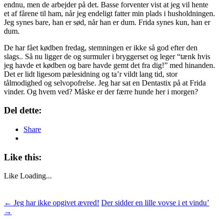
endnu, men de arbejder på det. Basse forventer vist at jeg vil hente
et af fårene til ham, når jeg endeligt fatter min plads i husholdningen.
Jeg synes bare, han er sød, når han er dum. Frida synes kun, han er
dum.
De har fået kødben fredag, stemningen er ikke så god efter den
slags.. Så nu ligger de og surmuler i bryggerset og leger “tænk hvis
jeg havde et kødben og bare havde gemt det fra dig!” med hinanden.
Det er lidt ligesom pælesidning og ta’r vildt lang tid, stor
tålmodighed og selvopofrelse. Jeg har sat en Dentastix på at Frida
vinder. Og hvem ved? Måske er der færre hunde her i morgen?
Del dette:
Share
Like this:
Like
Loading...
Post
←
Jeg har ikke opgivet ævred!
Der sidder en lille vovse i et vindu’
→
navigation