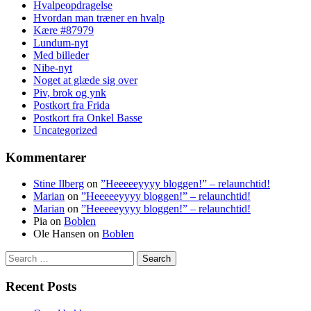
Hvalpeopdragelse
Hvordan man træner en hvalp
Kære #87979
Lundum-nyt
Med billeder
Nibe-nyt
Noget at glæde sig over
Piv, brok og ynk
Postkort fra Frida
Postkort fra Onkel Basse
Uncategorized
Kommentarer
Stine Ilberg
on
”Heeeeeyyyy bloggen!” – relaunchtid!
Marian
on
”Heeeeeyyyy bloggen!” – relaunchtid!
Marian
on
”Heeeeeyyyy bloggen!” – relaunchtid!
Pia
on
Boblen
Ole Hansen
on
Boblen
Search
for:
Recent Posts