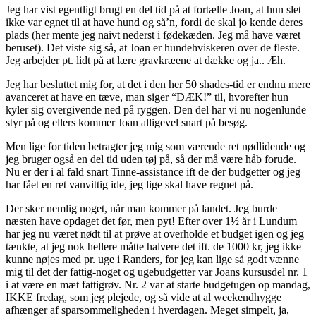
Jeg har vist egentligt brugt en del tid på at fortælle Joan, at hun slet
ikke var egnet til at have hund og så’n, fordi de skal jo kende deres
plads (her mente jeg naivt nederst i fødekæden. Jeg må have været
beruset). Det viste sig så, at Joan er hundehviskeren over de fleste.
Jeg arbejder pt. lidt på at lære gravkræene at dække og ja.. Æh.
Jeg har besluttet mig for, at det i den her 50 shades-tid er endnu mere
avanceret at have en tæve, man siger “DÆK!” til, hvorefter hun
kyler sig overgivende ned på ryggen. Den del har vi nu nogenlunde
styr på og ellers kommer Joan alligevel snart på besøg.
Men lige for tiden betragter jeg mig som værende ret nødlidende og
jeg bruger også en del tid uden tøj på, så der må være håb forude.
Nu er der i al fald snart Tinne-assistance ift de der budgetter og jeg
har fået en ret vanvittig ide, jeg lige skal have regnet på.
Der sker nemlig noget, når man kommer på landet. Jeg burde
næsten have opdaget det før, men pyt! Efter over 1½ år i Lundum
har jeg nu været nødt til at prøve at overholde et budget igen og jeg
tænkte, at jeg nok hellere måtte halvere det ift. de 1000 kr, jeg ikke
kunne nøjes med pr. uge i Randers, for jeg kan lige så godt vænne
mig til det der fattig-noget og ugebudgetter var Joans kursusdel nr. 1
i at være en mæt fattigrøv. Nr. 2 var at starte budgetugen op mandag,
IKKE fredag, som jeg plejede, og så vide at al weekendhygge
afhænger af sparsommeligheden i hverdagen. Meget simpelt, ja,