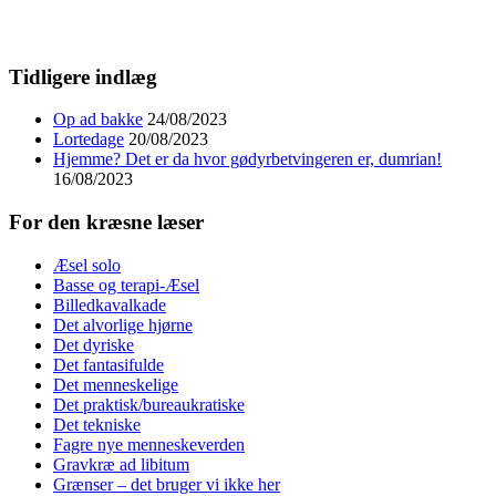
Tidligere indlæg
Op ad bakke
24/08/2023
Lortedage
20/08/2023
Hjemme? Det er da hvor gødyrbetvingeren er, dumrian!
16/08/2023
For den kræsne læser
Æsel solo
Basse og terapi-Æsel
Billedkavalkade
Det alvorlige hjørne
Det dyriske
Det fantasifulde
Det menneskelige
Det praktisk/bureaukratiske
Det tekniske
Fagre nye menneskeverden
Gravkræ ad libitum
Grænser – det bruger vi ikke her