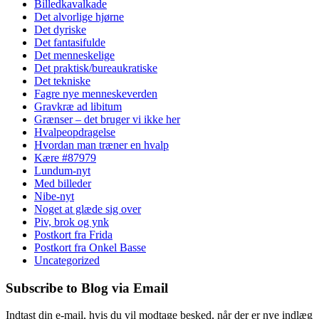
Billedkavalkade
Det alvorlige hjørne
Det dyriske
Det fantasifulde
Det menneskelige
Det praktisk/bureaukratiske
Det tekniske
Fagre nye menneskeverden
Gravkræ ad libitum
Grænser – det bruger vi ikke her
Hvalpeopdragelse
Hvordan man træner en hvalp
Kære #87979
Lundum-nyt
Med billeder
Nibe-nyt
Noget at glæde sig over
Piv, brok og ynk
Postkort fra Frida
Postkort fra Onkel Basse
Uncategorized
Subscribe to Blog via Email
Indtast din e-mail, hvis du vil modtage besked, når der er nye indlæg