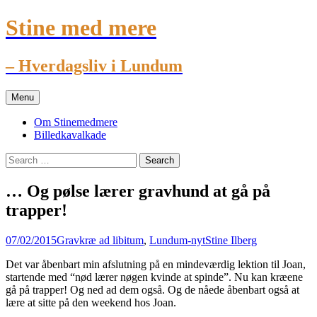
Stine med mere
– Hverdagsliv i Lundum
Skip
Menu
to
content
Om Stinemedmere
Billedkavalkade
Search
for:
… Og pølse lærer gravhund at gå på
trapper!
07/02/2015
Gravkræ ad libitum
,
Lundum-nyt
Stine Ilberg
Det var åbenbart min afslutning på en mindeværdig lektion til Joan,
startende med “nød lærer nøgen kvinde at spinde”. Nu kan kræene
gå på trapper! Og ned ad dem også. Og de nåede åbenbart også at
lære at sitte på den weekend hos Joan.