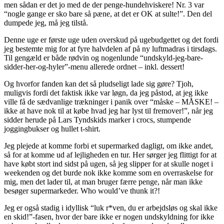
men sådan er det jo med de der penge-hundehviskere! Nr. 3 var
“nogle gange er sko bare så pæne, at det er OK at sulte!”. Den del
dumpede jeg, må jeg tilstå.
Denne uge er første uge uden overskud på ugebudgettet og det fordi
jeg bestemte mig for at fyre halvdelen af på ny luftmadras i tirsdags.
Til gengæld er både rødvin og nogenlunde “undskyld-jeg-bare-
sidder-her-og-hyler”-menu allerede ordnet – inkl. dessert!
Og hvorfor fanden kan det så pludseligt lade sig gøre? Tjoh,
muligvis fordi det faktisk ikke var løgn, da jeg påstod, at jeg ikke
ville få de sædvanlige trækninger i panik over “måske – MÅSKE! –
ikke at have nok til at købe hvad jeg har lyst til fremover!”, når jeg
sidder herude på Lars Tyndskids marker i crocs, stumpende
joggingbukser og hullet t-shirt.
Jeg plejede at komme forbi et supermarked dagligt, om ikke andet,
så for at komme ud af lejligheden en tur. Her sørger jeg flittigt for at
have købt stort ind sidst på ugen, så jeg slipper for at skulle noget i
weekenden og det burde nok ikke komme som en overraskelse for
mig, men det lader til, at man bruger færre penge, når man ikke
besøger supermarkeder. Who would’ve thunk it?!
Jeg er også stadig i idyllisk “luk r*ven, du er arbejdsløs og skal ikke
en skid!”-fasen, hvor der bare ikke er nogen undskyldning for ikke