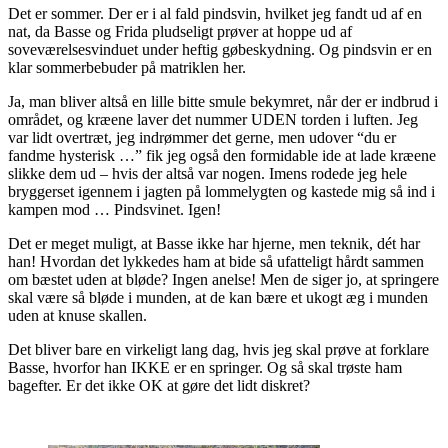
Det er sommer. Der er i al fald pindsvin, hvilket jeg fandt ud af en
nat, da Basse og Frida pludseligt prøver at hoppe ud af
soveværelsesvinduet under heftig gøbeskydning. Og pindsvin er en
klar sommerbebuder på matriklen her.
Ja, man bliver altså en lille bitte smule bekymret, når der er indbrud i
området, og kræene laver det nummer UDEN torden i luften. Jeg
var lidt overtræt, jeg indrømmer det gerne, men udover “du er
fandme hysterisk …” fik jeg også den formidable ide at lade kræene
slikke dem ud – hvis der altså var nogen. Imens rodede jeg hele
bryggerset igennem i jagten på lommelygten og kastede mig så ind i
kampen mod … Pindsvinet. Igen!
Det er meget muligt, at Basse ikke har hjerne, men teknik, dét har
han! Hvordan det lykkedes ham at bide så ufatteligt hårdt sammen
om bæstet uden at bløde? Ingen anelse! Men de siger jo, at springere
skal være så bløde i munden, at de kan bære et ukogt æg i munden
uden at knuse skallen.
Det bliver bare en virkeligt lang dag, hvis jeg skal prøve at forklare
Basse, hvorfor han IKKE er en springer. Og så skal trøste ham
bagefter. Er det ikke OK at gøre det lidt diskret?