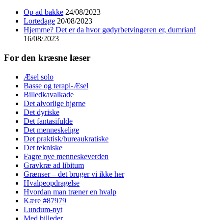
Op ad bakke
24/08/2023
Lortedage
20/08/2023
Hjemme? Det er da hvor gødyrbetvingeren er, dumrian!
16/08/2023
For den kræsne læser
Æsel solo
Basse og terapi-Æsel
Billedkavalkade
Det alvorlige hjørne
Det dyriske
Det fantasifulde
Det menneskelige
Det praktisk/bureaukratiske
Det tekniske
Fagre nye menneskeverden
Gravkræ ad libitum
Grænser – det bruger vi ikke her
Hvalpeopdragelse
Hvordan man træner en hvalp
Kære #87979
Lundum-nyt
Med billeder