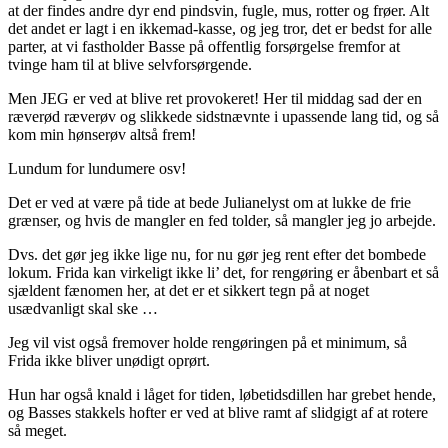
at der findes andre dyr end pindsvin, fugle, mus, rotter og frøer. Alt
det andet er lagt i en ikkemad-kasse, og jeg tror, det er bedst for alle
parter, at vi fastholder Basse på offentlig forsørgelse fremfor at
tvinge ham til at blive selvforsørgende.
Men JEG er ved at blive ret provokeret! Her til middag sad der en
ræverød ræverøv og slikkede sidstnævnte i upassende lang tid, og så
kom min hønserøv altså frem!
Lundum for lundumere osv!
Det er ved at være på tide at bede Julianelyst om at lukke de frie
grænser, og hvis de mangler en fed tolder, så mangler jeg jo arbejde.
Dvs. det gør jeg ikke lige nu, for nu gør jeg rent efter det bombede
lokum. Frida kan virkeligt ikke li’ det, for rengøring er åbenbart et så
sjældent fænomen her, at det er et sikkert tegn på at noget
usædvanligt skal ske …
Jeg vil vist også fremover holde rengøringen på et minimum, så
Frida ikke bliver unødigt oprørt.
Hun har også knald i låget for tiden, løbetidsdillen har grebet hende,
og Basses stakkels hofter er ved at blive ramt af slidgigt af at rotere
så meget.