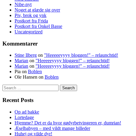
Nibe-nyt
Noget at glæde sig over
Piv, brok og ynk
Postkort fra Frida
Postkort fra Onkel Basse
Uncategorized
Kommentarer
Stine Ilberg
on
”Heeeeeyyyy bloggen!” – relaunchtid!
Marian
on
”Heeeeeyyyy bloggen!” – relaunchtid!
Marian
on
”Heeeeeyyyy bloggen!” – relaunchtid!
Pia
on
Boblen
Ole Hansen
on
Boblen
Search
for:
Recent Posts
Op ad bakke
Lortedage
Hjemme? Det er da hvor gødyrbetvingeren er, dumrian!
Æselbabyen – med vildt mange billeder
Huhej og vilde dyr!