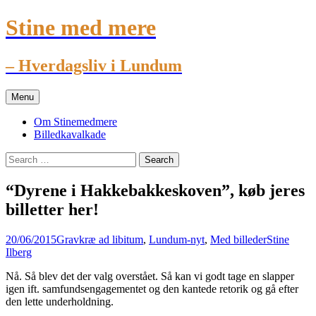
Stine med mere
– Hverdagsliv i Lundum
Skip
Menu
to
content
Om Stinemedmere
Billedkavalkade
Search
for:
“Dyrene i Hakkebakkeskoven”, køb jeres
billetter her!
20/06/2015
Gravkræ ad libitum
,
Lundum-nyt
,
Med billeder
Stine
Ilberg
Nå. Så blev det der valg overstået. Så kan vi godt tage en slapper
igen ift. samfundsengagementet og den kantede retorik og gå efter
den lette underholdning.