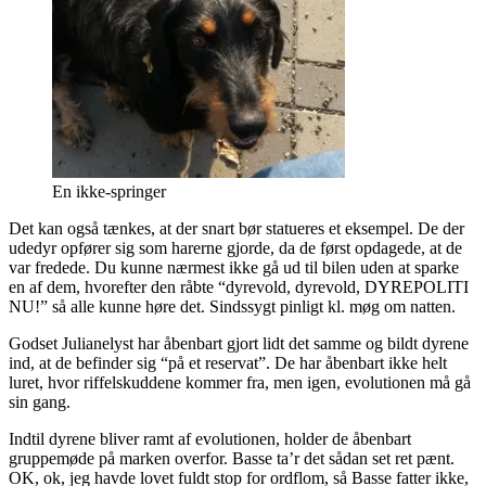
En ikke-springer
Det kan også tænkes, at der snart bør statueres et eksempel. De der
udedyr opfører sig som harerne gjorde, da de først opdagede, at de
var fredede. Du kunne nærmest ikke gå ud til bilen uden at sparke
en af dem, hvorefter den råbte “dyrevold, dyrevold, DYREPOLITI
NU!” så alle kunne høre det. Sindssygt pinligt kl. møg om natten.
Godset Julianelyst har åbenbart gjort lidt det samme og bildt dyrene
ind, at de befinder sig “på et reservat”. De har åbenbart ikke helt
luret, hvor riffelskuddene kommer fra, men igen, evolutionen må gå
sin gang.
Indtil dyrene bliver ramt af evolutionen, holder de åbenbart
gruppemøde på marken overfor. Basse ta’r det sådan set ret pænt.
OK, ok, jeg havde lovet fuldt stop for ordflom, så Basse fatter ikke,