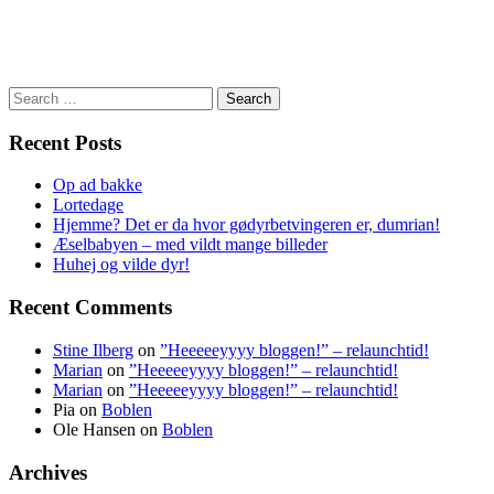
Search
for:
Recent Posts
Op ad bakke
Lortedage
Hjemme? Det er da hvor gødyrbetvingeren er, dumrian!
Æselbabyen – med vildt mange billeder
Huhej og vilde dyr!
Recent Comments
Stine Ilberg
on
”Heeeeeyyyy bloggen!” – relaunchtid!
Marian
on
”Heeeeeyyyy bloggen!” – relaunchtid!
Marian
on
”Heeeeeyyyy bloggen!” – relaunchtid!
Pia
on
Boblen
Ole Hansen
on
Boblen
Archives