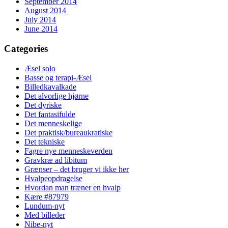
September 2014
August 2014
July 2014
June 2014
Categories
Æsel solo
Basse og terapi-Æsel
Billedkavalkade
Det alvorlige hjørne
Det dyriske
Det fantasifulde
Det menneskelige
Det praktisk/bureaukratiske
Det tekniske
Fagre nye menneskeverden
Gravkræ ad libitum
Grænser – det bruger vi ikke her
Hvalpeopdragelse
Hvordan man træner en hvalp
Kære #87979
Lundum-nyt
Med billeder
Nibe-nyt