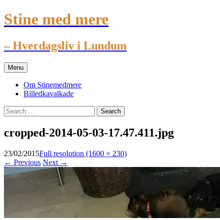
Stine med mere
– Hverdagsliv i Lundum
Skip
Menu
to
content
Om Stinemedmere
Billedkavalkade
Search
for:
cropped-2014-05-03-17.47.411.jpg
23/02/2015
Full resolution (1600 × 230)
←
Previous
Next
→