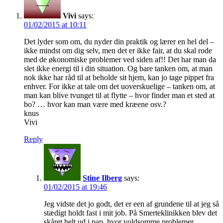
Vivi
says:
01/02/2015 at 10:11
Det lyder som om, du nyder din praktik og lærer en hel del –
ikke mindst om dig selv, men det er ikke fair, at du skal rode
med de økonomiske problemer ved siden af!! Det har man da
slet ikke energi til i din situation. Og bare tanken om, at man
nok ikke har råd til at beholde sit hjem, kan jo tage pippet fra
enhver. For ikke at tale om det uoverskuelige – tanken om, at
man kan blive tvunget til at flytte – hvor finder man et sted at
bo? … hvor kan man være med kræene osv.?
knus
Vivi
Reply
Stine Ilberg
says:
01/02/2015 at 19:46
Jeg vidste det jo godt, det er een af grundene til at jeg så
stædigt holdt fast i mit job. På Smerteklinikken blev det
skåret helt ud i pap, hvor voldsomme problemer,