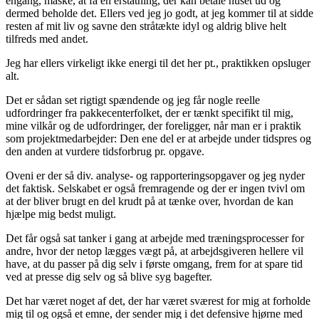
engang, måske, at få en erstatning, der kan betale huset ud og
dermed beholde det. Ellers ved jeg jo godt, at jeg kommer til at sidde
resten af mit liv og savne den stråtækte idyl og aldrig blive helt
tilfreds med andet.
Jeg har ellers virkeligt ikke energi til det her pt., praktikken opsluger
alt.
Det er sådan set rigtigt spændende og jeg får nogle reelle
udfordringer fra pakkecenterfolket, der er tænkt specifikt til mig,
mine vilkår og de udfordringer, der foreligger, når man er i praktik
som projektmedarbejder: Den ene del er at arbejde under tidspres og
den anden at vurdere tidsforbrug pr. opgave.
Oveni er der så div. analyse- og rapporteringsopgaver og jeg nyder
det faktisk. Selskabet er også fremragende og der er ingen tvivl om
at der bliver brugt en del krudt på at tænke over, hvordan de kan
hjælpe mig bedst muligt.
Det får også sat tanker i gang at arbejde med træningsprocesser for
andre, hvor der netop lægges vægt på, at arbejdsgiveren hellere vil
have, at du passer på dig selv i første omgang, frem for at spare tid
ved at presse dig selv og så blive syg bagefter.
Det har været noget af det, der har været sværest for mig at forholde
mig til og også et emne, der sender mig i det defensive hjørne med