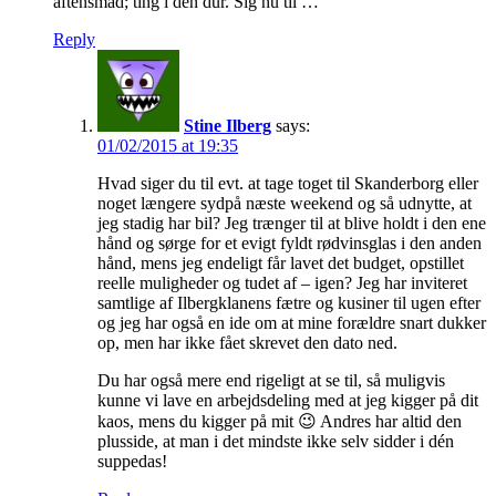
aftensmad; ting i dén dur. Sig nu til …
Reply
Stine Ilberg
says:
01/02/2015 at 19:35
Hvad siger du til evt. at tage toget til Skanderborg eller
noget længere sydpå næste weekend og så udnytte, at
jeg stadig har bil? Jeg trænger til at blive holdt i den ene
hånd og sørge for et evigt fyldt rødvinsglas i den anden
hånd, mens jeg endeligt får lavet det budget, opstillet
reelle muligheder og tudet af – igen? Jeg har inviteret
samtlige af Ilbergklanens fætre og kusiner til ugen efter
og jeg har også en ide om at mine forældre snart dukker
op, men har ikke fået skrevet den dato ned.
Du har også mere end rigeligt at se til, så muligvis
kunne vi lave en arbejdsdeling med at jeg kigger på dit
kaos, mens du kigger på mit 😉 Andres har altid den
plusside, at man i det mindste ikke selv sidder i dén
suppedas!