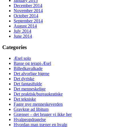
January 2015
December 2014
November 2014
October 2014
September 2014
August 2014
July 2014
June 2014
Categories
Æsel solo
Basse og terapi-Æsel
Billedkavalkade
Det alvorlige hjørne
Det dyriske
Det fantasifulde
Det menneskelige
Det praktisk/bureaukratiske
Det tekniske
Fagre nye menneskeverden
Gravkræ ad libitum
Grænser – det bruger vi ikke her
Hvalpeopdragelse
Hvordan man træner en hvalp