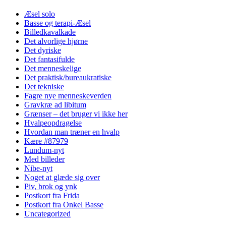
Æsel solo
Basse og terapi-Æsel
Billedkavalkade
Det alvorlige hjørne
Det dyriske
Det fantasifulde
Det menneskelige
Det praktisk/bureaukratiske
Det tekniske
Fagre nye menneskeverden
Gravkræ ad libitum
Grænser – det bruger vi ikke her
Hvalpeopdragelse
Hvordan man træner en hvalp
Kære #87979
Lundum-nyt
Med billeder
Nibe-nyt
Noget at glæde sig over
Piv, brok og ynk
Postkort fra Frida
Postkort fra Onkel Basse
Uncategorized