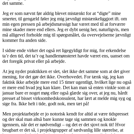
det samme.
Jeg er som nævnt før aldrig blevet mistænkt for at “digte” mine
smerter, til gengæld føler jeg mig jævnligt mistænkeliggjort ift. om
min egen pressen på arbejdsmæssigt har været med til at forværre
mine skader mere end ellers. Jeg er dybt uenig her, naturligvis, men
må alligevel forholde mig til spørgsmålet, da overvejelserne jævnligt
kommer fra anden side.
I sidste ende virker det også ret ligegyldigt for mig, for erkendelse
ta’r den tid, det ta’r og handlemønsteret havde været ens, uanset om
det foregik privat eller på arbejde.
At jeg nyder praktikken er slet, slet ikke det samme som at det giver
mening, for det gør det ikke. Overhovedet. For tænk sig, jeg kan
faktisk ikke arbejde mere end 15 timer ugentligt, hvilket lige nu også
er mere end hvad jeg kan klare. Det kan man så enten vinkle som at
januar bare er noget møg eller også glæde sig over, at jeg nu, hårdt
presset af bisset virksomhedskonsulent, har lært at melde mig syg og
sige fra. Ikke helt i tide, godt nok, men tæt på!
Men projektarbejde er jo notorisk kendt for altid at være tidspresset
og der skal man altså bare kunne tage sig sammen og knokle
igennem, når det er nødvendigt – og det er det sjovt nok tit! Hvor
brugbart er det så, i projektgrupper af sædvanlig lille størrelse, at