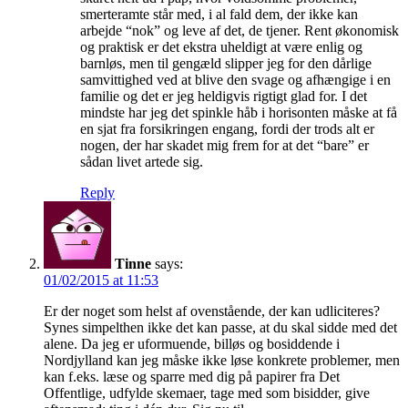
smerteramte står med, i al fald dem, der ikke kan
arbejde “nok” og leve af det, de tjener. Rent økonomisk
og praktisk er det ekstra uheldigt at være enlig og
barnløs, men til gengæld slipper jeg for den dårlige
samvittighed ved at blive den svage og afhængige i en
familie og det er jeg heldigvis rigtigt glad for. I det
mindste har jeg det spinkle håb i horisonten måske at få
en sjat fra forsikringen engang, fordi der trods alt er
nogen, der har skadet mig frem for at det “bare” er
sådan livet artede sig.
Reply
Tinne
says:
01/02/2015 at 11:53
Er der noget som helst af ovenstående, der kan udliciteres?
Synes simpelthen ikke det kan passe, at du skal sidde med det
alene. Da jeg er uformuende, billøs og bosiddende i
Nordjylland kan jeg måske ikke løse konkrete problemer, men
kan f.eks. læse og sparre med dig på papirer fra Det
Offentlige, udfylde skemaer, tage med som bisidder, give