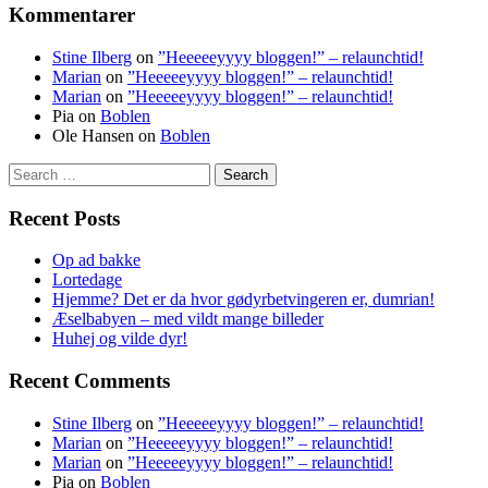
Kommentarer
Stine Ilberg
on
”Heeeeeyyyy bloggen!” – relaunchtid!
Marian
on
”Heeeeeyyyy bloggen!” – relaunchtid!
Marian
on
”Heeeeeyyyy bloggen!” – relaunchtid!
Pia
on
Boblen
Ole Hansen
on
Boblen
Search
for:
Recent Posts
Op ad bakke
Lortedage
Hjemme? Det er da hvor gødyrbetvingeren er, dumrian!
Æselbabyen – med vildt mange billeder
Huhej og vilde dyr!
Recent Comments
Stine Ilberg
on
”Heeeeeyyyy bloggen!” – relaunchtid!
Marian
on
”Heeeeeyyyy bloggen!” – relaunchtid!
Marian
on
”Heeeeeyyyy bloggen!” – relaunchtid!
Pia
on
Boblen