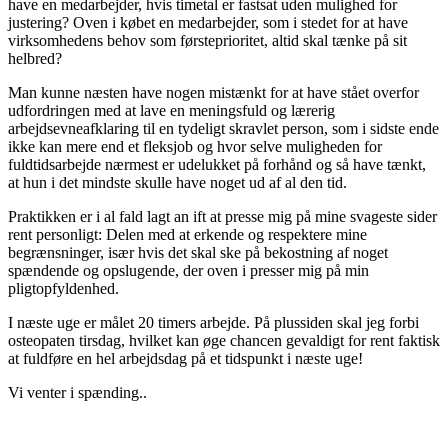
have en medarbejder, hvis timetal er fastsat uden mulighed for
justering? Oven i købet en medarbejder, som i stedet for at have
virksomhedens behov som førsteprioritet, altid skal tænke på sit
helbred?
Man kunne næsten have nogen mistænkt for at have stået overfor
udfordringen med at lave en meningsfuld og lærerig
arbejdsevneafklaring til en tydeligt skravlet person, som i sidste ende
ikke kan mere end et fleksjob og hvor selve muligheden for
fuldtidsarbejde nærmest er udelukket på forhånd og så have tænkt,
at hun i det mindste skulle have noget ud af al den tid.
Praktikken er i al fald lagt an ift at presse mig på mine svageste sider
rent personligt: Delen med at erkende og respektere mine
begrænsninger, især hvis det skal ske på bekostning af noget
spændende og opslugende, der oven i presser mig på min
pligtopfyldenhed.
I næste uge er målet 20 timers arbejde. På plussiden skal jeg forbi
osteopaten tirsdag, hvilket kan øge chancen gevaldigt for rent faktisk
at fuldføre en hel arbejdsdag på et tidspunkt i næste uge!
Vi venter i spænding..