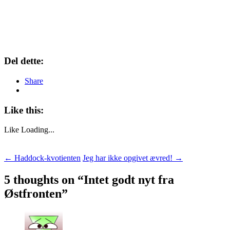
Del dette:
Share
Like this:
Like
Loading...
Post
←
Haddock-kvotienten
Jeg har ikke opgivet ævred!
→
navigation
5 thoughts on “
Intet godt nyt fra
Østfronten
”