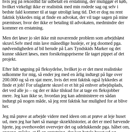
hvis jeg på rekordtid får udbetalt en erstatning, der muliggør et køb,
hvilket virkeligt ikke er realistisk med min rodede sag og selv i
bedste fald kommer til at tage utroligt lang tid. Det er dog nu rent
faktisk lykkedes mig at finde en advokat, der vil tage sagen på mine
præmisser, hvor der ikke er betaling til advokaten, medmindre der
kommer en erstatning.
Men det løser jo slet ikke mit nuværende problem som arbejdsløst
skravl.Selv med min lave månedlige husleje, er jeg doomed pga.
nødvendigheden af bil herude på Lars Tyndskids Marker og det
kunne sikkert løses, men forsikringspriserne får taget pippet af det
projekt.
Efter lidt søgning på fleksydelse, hvilket jo er det mest realistiske
udkomme for mig, så ender jeg med en årlig indtægt på lige over
200.000 og så en sjat mere, hvis det rent faktisk også lykkedes at
finde et job! For ufaglærte skravl er et hit på enhver arbejdsplads,
det ved alle jo – og der er ikke tilskud for at tage en fleksjobber
mere. Jeg kan ikke se, hvordan jeg kan administrere en sådan
indtægt på nogen måde, så jeg rent faktisk har mulighed for at blive
her.
Jeg må prøve at arbejde videre med ideen om at prøve at leje huset
ud, men jeg har hørt så mange skrækhistorier, at det er med bævende
hjerte, jeg overhovedet overvejer det og udelukkende pga. håbet om,