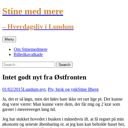
Stine med mere
– Hverdagsliv i Lundum
Skip
Menu
to
content
Om Stinemedmere
Billedkavalkade
Search
for:
Intet godt nyt fra Østfronten
01/02/2015
Lundum-nyt
,
Piv, brok og ynk
Stine Ilberg
Ja, det er så løgn, men det føles bare ikke ret rart lige pt. Det kunne
dog være værre: Man kunne være dem, der får mig og 2 kræ som
gæster i meeeeeeeget lang tid.
Jeg har stukket hovedet i busken i månedsvis ift. at få regnet på min
økonomi og seneste åbenbaring er, at jeg kun kan beholde huset her,