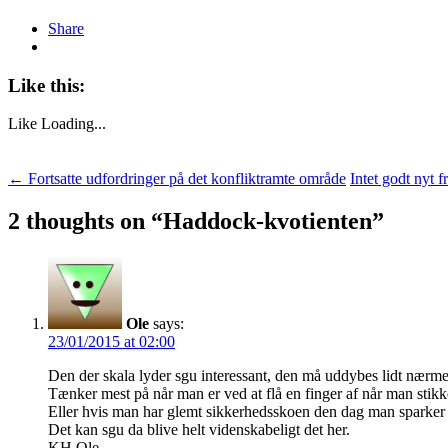
Share
Like this:
Like
Loading...
Post
←
Fortsatte udfordringer på det konfliktramte område
Intet godt nyt 
navigation
2 thoughts on “
Haddock-kvotienten
”
Ole
says:
23/01/2015 at 02:00
Den der skala lyder sgu interessant, den må uddybes lidt nærme
Tænker mest på når man er ved at flå en finger af når man stikke
Eller hvis man har glemt sikkerhedsskoen den dag man sparker t
Det kan sgu da blive helt videnskabeligt det her.
KH Ole