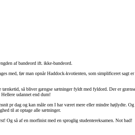
ængden af bandeord ift. ikke-bandeord.
ges med, før man opnår Haddock-kvotienten, som simplificeret sagt er p
ere tænketid, så bliver gængse sætninger fyldt med fyldord. Der er græ
. Hellere udannet end dum!
snit pr dag og kan måle om I har været mere eller mindre højlydte. Og 
ghed til at optage alle sætninger.
ørst! Og så af en morfinist med en sproglig studentereksamen. Not bad!