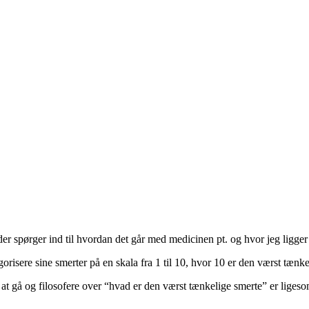
 der spørger ind til hvordan det går med medicinen pt. og hvor jeg ligge
isere sine smerter på en skala fra 1 til 10, hvor 10 er den værst tænke
ed at gå og filosofere over “hvad er den værst tænkelige smerte” er li