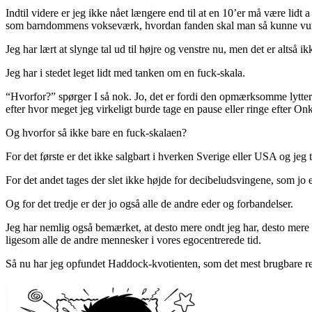
Indtil videre er jeg ikke nået længere end til at en 10’er må være lid
som barndommens vokseværk, hvordan fanden skal man så kunne vur
Jeg har lært at slynge tal ud til højre og venstre nu, men det er altså ik
Jeg har i stedet leget lidt med tanken om en fuck-skala.
“Hvorfor?” spørger I så nok. Jo, det er fordi den opmærksomme lytt
efter hvor meget jeg virkeligt burde tage en pause eller ringe efter Onk
Og hvorfor så ikke bare en fuck-skalaen?
For det første er det ikke salgbart i hverken Sverige eller USA og jeg 
For det andet tages der slet ikke højde for decibeludsvingene, som jo er r
Og for det tredje er der jo også alle de andre eder og forbandelser.
Jeg har nemlig også bemærket, at desto mere ondt jeg har, desto mere 
ligesom alle de andre mennesker i vores egocentrerede tid.
Så nu har jeg opfundet Haddock-kvotienten, som det mest brugbare r