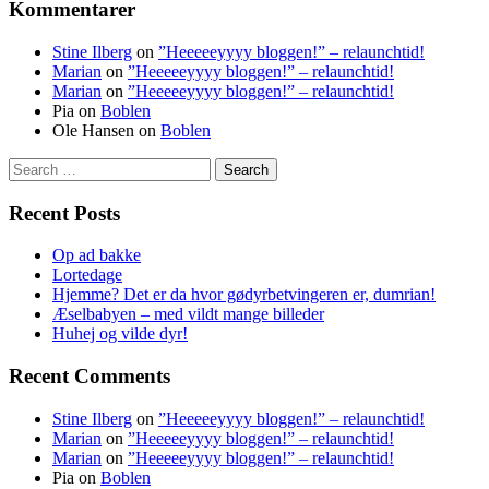
Kommentarer
Stine Ilberg
on
”Heeeeeyyyy bloggen!” – relaunchtid!
Marian
on
”Heeeeeyyyy bloggen!” – relaunchtid!
Marian
on
”Heeeeeyyyy bloggen!” – relaunchtid!
Pia
on
Boblen
Ole Hansen
on
Boblen
Search
for:
Recent Posts
Op ad bakke
Lortedage
Hjemme? Det er da hvor gødyrbetvingeren er, dumrian!
Æselbabyen – med vildt mange billeder
Huhej og vilde dyr!
Recent Comments
Stine Ilberg
on
”Heeeeeyyyy bloggen!” – relaunchtid!
Marian
on
”Heeeeeyyyy bloggen!” – relaunchtid!
Marian
on
”Heeeeeyyyy bloggen!” – relaunchtid!
Pia
on
Boblen