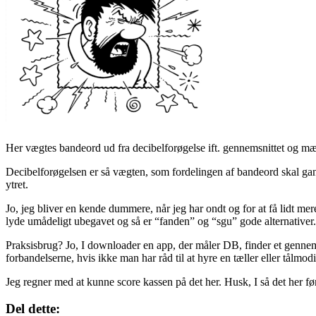
Her vægtes bandeord ud fra decibelforøgelse ift. gennemsnittet og m
Decibelforøgelsen er så vægten, som fordelingen af bandeord skal gan
ytret.
Jo, jeg bliver en kende dummere, når jeg har ondt og for at få lidt m
lyde umådeligt ubegavet og så er “fanden” og “sgu” gode alternativer
Praksisbrug? Jo, I downloader en app, der måler DB, finder et gennem
forbandelserne, hvis ikke man har råd til at hyre en tæller eller tålmodi
Jeg regner med at kunne score kassen på det her. Husk, I så det her f
Del dette: