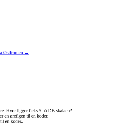
fra Østfronten
→
re. Hvor ligger f.eks 5 på DB skalaen?
r en ørefigen til en koder.
il en koder..