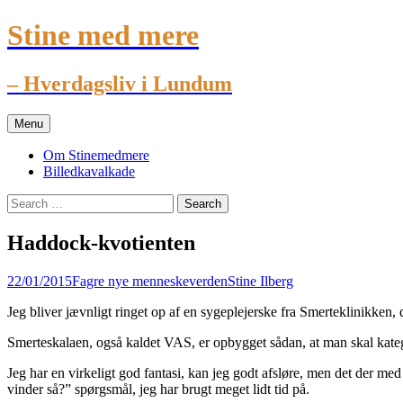
Stine med mere
– Hverdagsliv i Lundum
Skip
Menu
to
content
Om Stinemedmere
Billedkavalkade
Search
for:
Haddock-kvotienten
22/01/2015
Fagre nye menneskeverden
Stine Ilberg
Jeg bliver jævnligt ringet op af en sygeplejerske fra Smerteklinikken,
Smerteskalaen, også kaldet VAS, er opbygget sådan, at man skal kategor
Jeg har en virkeligt god fantasi, kan jeg godt afsløre, men det der m
vinder så?” spørgsmål, jeg har brugt meget lidt tid på.