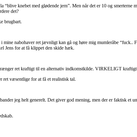
t a la “blive knebet med glødende jern”. Men når det er 10 og smerterne m
dere det?
ke brugbart.
er i mine nabohaver ret jævnligt kan gå og høre mig mumleråbe “fuck.
el Jens for at få klippet den skide hæk.
trænger ret kraftigt til en alternativ indkomstkilde. VIRKELIGT kraftigt
et væsentlige for at få et realistisk tal.
bander jeg helt generelt. Det giver god mening, men der er faktisk et u
edskab.