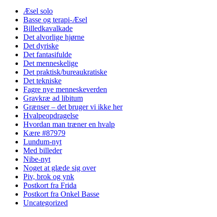
Æsel solo
Basse og terapi-Æsel
Billedkavalkade
Det alvorlige hjørne
Det dyriske
Det fantasifulde
Det menneskelige
Det praktisk/bureaukratiske
Det tekniske
Fagre nye menneskeverden
Gravkræ ad libitum
Grænser – det bruger vi ikke her
Hvalpeopdragelse
Hvordan man træner en hvalp
Kære #87979
Lundum-nyt
Med billeder
Nibe-nyt
Noget at glæde sig over
Piv, brok og ynk
Postkort fra Frida
Postkort fra Onkel Basse
Uncategorized