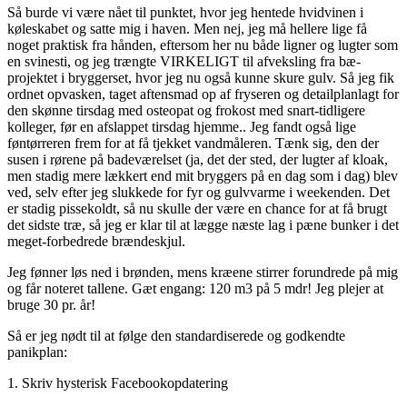
Så burde vi være nået til punktet, hvor jeg hentede hvidvinen i
køleskabet og satte mig i haven. Men nej, jeg må hellere lige få
noget praktisk fra hånden, eftersom her nu både ligner og lugter som
en svinesti, og jeg trængte VIRKELIGT til afveksling fra bæ-
projektet i bryggerset, hvor jeg nu også kunne skure gulv. Så jeg fik
ordnet opvasken, taget aftensmad op af fryseren og detailplanlagt for
den skønne tirsdag med osteopat og frokost med snart-tidligere
kolleger, før en afslappet tirsdag hjemme.. Jeg fandt også lige
føntørreren frem for at få tjekket vandmåleren. Tænk sig, den der
susen i rørene på badeværelset (ja, det der sted, der lugter af kloak,
men stadig mere lækkert end mit bryggers på en dag som i dag) blev
ved, selv efter jeg slukkede for fyr og gulvvarme i weekenden. Det
er stadig pissekoldt, så nu skulle der være en chance for at få brugt
det sidste træ, så jeg er klar til at lægge næste lag i pæne bunker i det
meget-forbedrede brændeskjul.
Jeg fønner løs ned i brønden, mens kræene stirrer forundrede på mig
og får noteret tallene. Gæt engang: 120 m3 på 5 mdr! Jeg plejer at
bruge 30 pr. år!
Så er jeg nødt til at følge den standardiserede og godkendte
panikplan:
1. Skriv hysterisk Facebookopdatering