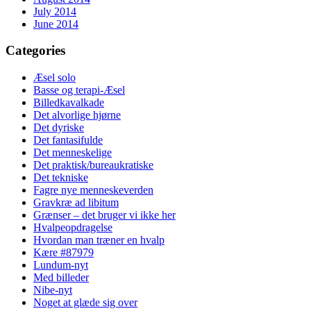
July 2014
June 2014
Categories
Æsel solo
Basse og terapi-Æsel
Billedkavalkade
Det alvorlige hjørne
Det dyriske
Det fantasifulde
Det menneskelige
Det praktisk/bureaukratiske
Det tekniske
Fagre nye menneskeverden
Gravkræ ad libitum
Grænser – det bruger vi ikke her
Hvalpeopdragelse
Hvordan man træner en hvalp
Kære #87979
Lundum-nyt
Med billeder
Nibe-nyt
Noget at glæde sig over