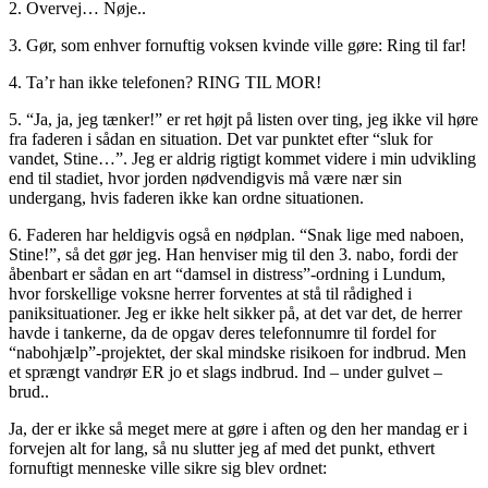
2. Overvej… Nøje..
3. Gør, som enhver fornuftig voksen kvinde ville gøre: Ring til far!
4. Ta’r han ikke telefonen? RING TIL MOR!
5. “Ja, ja, jeg tænker!” er ret højt på listen over ting, jeg ikke vil høre
fra faderen i sådan en situation. Det var punktet efter “sluk for
vandet, Stine…”. Jeg er aldrig rigtigt kommet videre i min udvikling
end til stadiet, hvor jorden nødvendigvis må være nær sin
undergang, hvis faderen ikke kan ordne situationen.
6. Faderen har heldigvis også en nødplan. “Snak lige med naboen,
Stine!”, så det gør jeg. Han henviser mig til den 3. nabo, fordi der
åbenbart er sådan en art “damsel in distress”-ordning i Lundum,
hvor forskellige voksne herrer forventes at stå til rådighed i
paniksituationer. Jeg er ikke helt sikker på, at det var det, de herrer
havde i tankerne, da de opgav deres telefonnumre til fordel for
“nabohjælp”-projektet, der skal mindske risikoen for indbrud. Men
et sprængt vandrør ER jo et slags indbrud. Ind – under gulvet –
brud..
Ja, der er ikke så meget mere at gøre i aften og den her mandag er i
forvejen alt for lang, så nu slutter jeg af med det punkt, ethvert
fornuftigt menneske ville sikre sig blev ordnet: