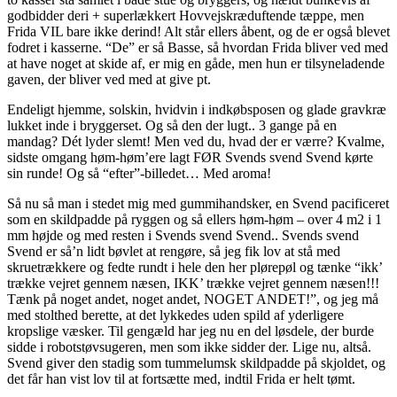
godbidder deri + superlækkert Hovvejskræduftende tæppe, men
Frida VIL bare ikke derind! Alt står ellers åbent, og de er også blevet
fodret i kasserne. “De” er så Basse, så hvordan Frida bliver ved med
at have noget at skide af, er mig en gåde, men hun er tilsyneladende
gaven, der bliver ved med at give pt.
Endeligt hjemme, solskin, hvidvin i indkøbsposen og glade gravkræ
lukket inde i bryggerset. Og så den der lugt.. 3 gange på en
mandag? Dét lyder slemt! Men ved du, hvad der er værre? Kvalme,
sidste omgang høm-høm’ere lagt FØR Svends svend Svend kørte
sin runde! Og så “efter”-billedet… Med aroma!
Så nu så man i stedet mig med gummihandsker, en Svend pacificeret
som en skildpadde på ryggen og så ellers høm-høm – over 4 m2 i 1
mm højde og med resten i Svends svend Svend.. Svends svend
Svend er så’n lidt bøvlet at rengøre, så jeg fik lov at stå med
skruetrækkere og fedte rundt i hele den her plørepøl og tænke “ikk’
trække vejret gennem næsen, IKK’ trække vejret gennem næsen!!!
Tænk på noget andet, noget andet, NOGET ANDET!”, og jeg må
med stolthed berette, at det lykkedes uden spild af yderligere
kropslige væsker. Til gengæld har jeg nu en del løsdele, der burde
sidde i robotstøvsugeren, men som ikke sidder der. Lige nu, altså.
Svend giver den stadig som tummelumsk skildpadde på skjoldet, og
det får han vist lov til at fortsætte med, indtil Frida er helt tømt.