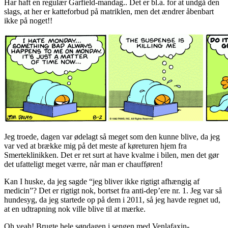
Har haft en regulær Garfield-mandag.. Det er bl.a. for at undgå den
slags, at her er katteforbud på matriklen, men det ændrer åbenbart
ikke på noget!!
Jeg troede, dagen var ødelagt så meget som den kunne blive, da jeg
var ved at brække mig på det meste af køreturen hjem fra
Smerteklinikken. Det er ret surt at have kvalme i bilen, men det gør
det ufatteligt meget værre, når man er chaufføren!
Kan I huske, da jeg sagde “jeg bliver ikke rigtigt afhængig af
medicin”? Det er rigtigt nok, bortset fra anti-dep’ere nr. 1. Jeg var så
hundesyg, da jeg startede op på dem i 2011, så jeg havde regnet ud,
at en udtrapning nok ville blive til at mærke.
Oh yeah! Brugte hele søndagen i sengen med Venlafaxin-