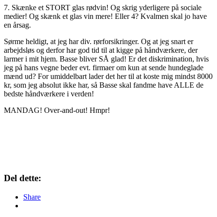
7. Skænke et STORT glas rødvin! Og skrig yderligere på sociale
medier! Og skænk et glas vin mere! Eller 4? Kvalmen skal jo have
en årsag.
Sørme heldigt, at jeg har div. rørforsikringer. Og at jeg snart er
arbejdsløs og derfor har god tid til at kigge på håndværkere, der
larmer i mit hjem. Basse bliver SÅ glad! Er det diskrimination, hvis
jeg på hans vegne beder evt. firmaer om kun at sende hundeglade
mænd ud? For umiddelbart lader det her til at koste mig mindst 8000
kr, som jeg absolut ikke har, så Basse skal fandme have ALLE de
bedste håndværkere i verden!
MANDAG! Over-and-out! Hmpr!
Del dette:
Share