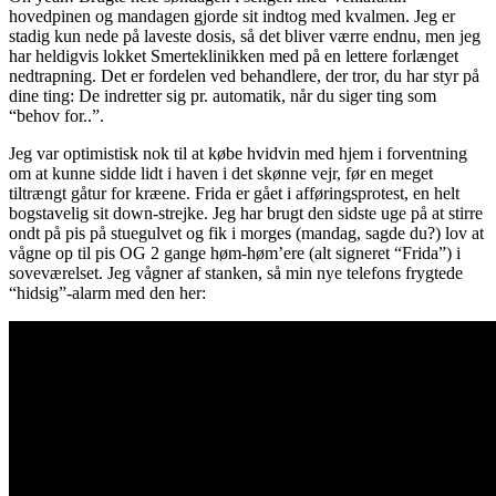
hovedpinen og mandagen gjorde sit indtog med kvalmen. Jeg er
stadig kun nede på laveste dosis, så det bliver værre endnu, men jeg
har heldigvis lokket Smerteklinikken med på en lettere forlænget
nedtrapning. Det er fordelen ved behandlere, der tror, du har styr på
dine ting: De indretter sig pr. automatik, når du siger ting som
“behov for..”.
Jeg var optimistisk nok til at købe hvidvin med hjem i forventning
om at kunne sidde lidt i haven i det skønne vejr, før en meget
tiltrængt gåtur for kræene. Frida er gået i afføringsprotest, en helt
bogstavelig sit down-strejke. Jeg har brugt den sidste uge på at stirre
ondt på pis på stuegulvet og fik i morges (mandag, sagde du?) lov at
vågne op til pis OG 2 gange høm-høm’ere (alt signeret “Frida”) i
soveværelset. Jeg vågner af stanken, så min nye telefons frygtede
“hidsig”-alarm med den her: