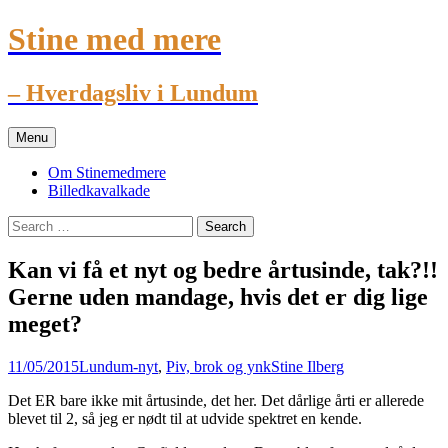
Stine med mere
– Hverdagsliv i Lundum
Skip
Menu
to
content
Om Stinemedmere
Billedkavalkade
Search
for:
Kan vi få et nyt og bedre årtusinde, tak?!!
Gerne uden mandage, hvis det er dig lige
meget?
11/05/2015
Lundum-nyt
,
Piv, brok og ynk
Stine Ilberg
Det ER bare ikke mit årtusinde, det her. Det dårlige årti er allerede
blevet til 2, så jeg er nødt til at udvide spektret en kende.