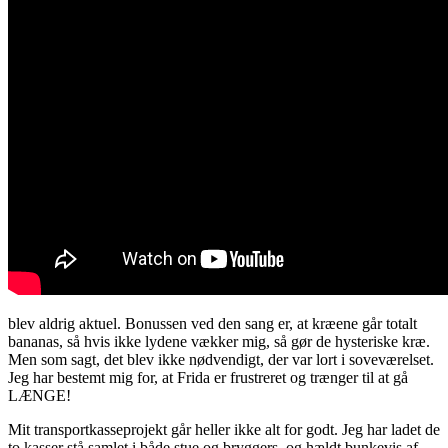
blev aldrig aktuel. Bonussen ved den sang er, at kræene går totalt
bananas, så hvis ikke lydene vækker mig, så gør de hysteriske kræ.
Men som sagt, det blev ikke nødvendigt, der var lort i soveværelset.
Jeg har bestemt mig for, at Frida er frustreret og trænger til at gå
LÆNGE!
Mit transportkasseprojekt går heller ikke alt for godt. Jeg har ladet de
to kasser stå samlet i både stue og bryggers, og hældt bunkevis af