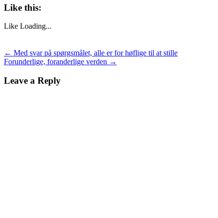
Like this:
Like
Loading...
Post
←
Med svar på spørgsmålet, alle er for høflige til at stille
Forunderlige, foranderlige verden
→
navigation
Leave a Reply