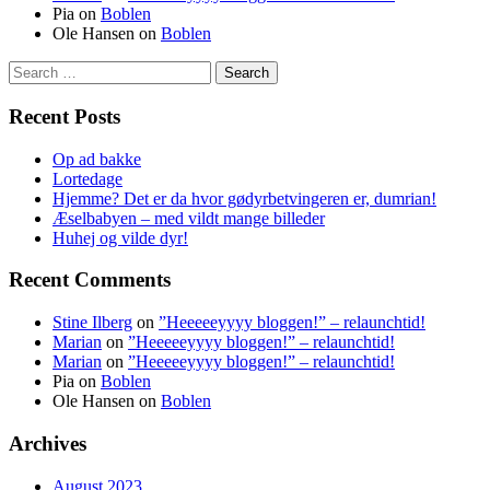
Pia
on
Boblen
Ole Hansen
on
Boblen
Search
for:
Recent Posts
Op ad bakke
Lortedage
Hjemme? Det er da hvor gødyrbetvingeren er, dumrian!
Æselbabyen – med vildt mange billeder
Huhej og vilde dyr!
Recent Comments
Stine Ilberg
on
”Heeeeeyyyy bloggen!” – relaunchtid!
Marian
on
”Heeeeeyyyy bloggen!” – relaunchtid!
Marian
on
”Heeeeeyyyy bloggen!” – relaunchtid!
Pia
on
Boblen
Ole Hansen
on
Boblen
Archives
August 2023