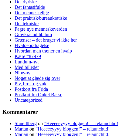
Det dyriske
Det fantasifulde
Det menneskelige
Det praktisk/bureaukratiske
Det tekniske
Fagre nye menneskeverden
Gravkræ ad libitum
Grænser – det bruger vi ikke her
Hvalpeopdragelse
Hvordan man træner en hvalp
Kære #87979
Lundum-nyt
Med billeder
Nibe-nyt
Noget at glæde sig over
Piv, brok og ynk
Postkort fra Frida
Postkort fra Onkel Basse
Uncategorized
Kommentarer
Stine Ilberg
on
”Heeeeeyyyy bloggen!” – relaunchtid!
Marian
on
”Heeeeeyyyy bloggen!” – relaunchtid!
Marian
on
”Heeeeeyyyy bloggen!” – relaunchtid!