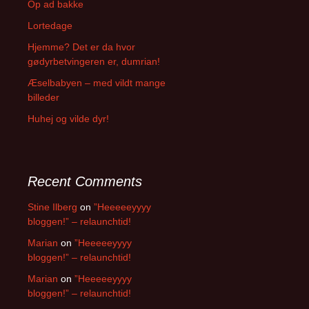
Op ad bakke
Lortedage
Hjemme? Det er da hvor
gødyrbetvingeren er, dumrian!
Æselbabyen – med vildt mange
billeder
Huhej og vilde dyr!
Recent Comments
Stine Ilberg
on
”Heeeeeyyyy
bloggen!” – relaunchtid!
Marian
on
”Heeeeeyyyy
bloggen!” – relaunchtid!
Marian
on
”Heeeeeyyyy
bloggen!” – relaunchtid!