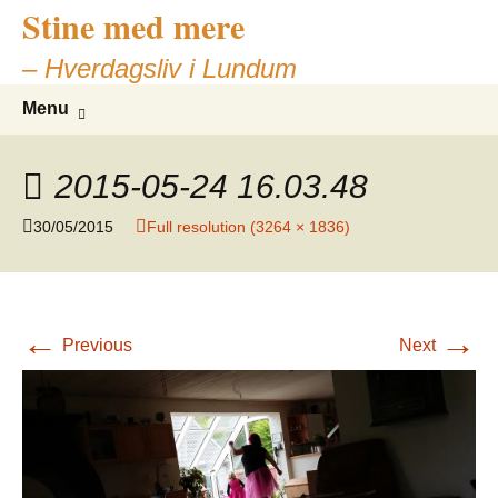
Stine med mere
– Hverdagsliv i Lundum
Skip
Search
Menu
to
for:
content
2015-05-24 16.03.48
30/05/2015
Full resolution (3264 × 1836)
←
→
Previous
Next