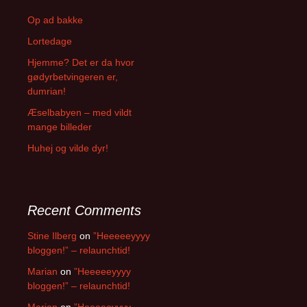
h
f
Op ad bakke
o
Lortedage
r
:
Hjemme? Det er da hvor
gødyrbetvingeren er,
dumrian!
Æselbabyen – med vildt
mange billeder
Huhej og vilde dyr!
Recent Comments
Stine Ilberg
on
”Heeeeeyyyy
bloggen!” – relaunchtid!
Marian
on
”Heeeeeyyyy
bloggen!” – relaunchtid!