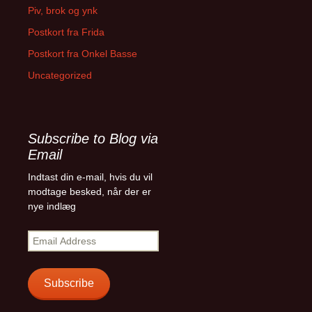
Piv, brok og ynk
Postkort fra Frida
Postkort fra Onkel Basse
Uncategorized
Subscribe to Blog via
Email
Indtast din e-mail, hvis du vil
modtage besked, når der er
nye indlæg
E
m
a
i
Subscribe
l
A