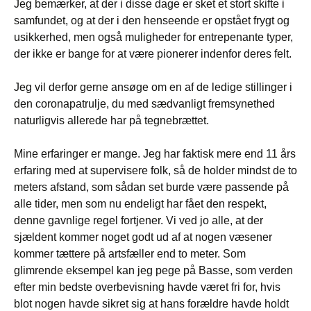
Jeg bemærker, at der i disse dage er sket et stort skifte i
samfundet, og at der i den henseende er opstået frygt og
usikkerhed, men også muligheder for entrepenante typer,
der ikke er bange for at være pionerer indenfor deres felt.
Jeg vil derfor gerne ansøge om en af de ledige stillinger i
den coronapatrulje, du med sædvanligt fremsynethed
naturligvis allerede har på tegnebrættet.
Mine erfaringer er mange. Jeg har faktisk mere end 11 års
erfaring med at supervisere folk, så de holder mindst de to
meters afstand, som sådan set burde være passende på
alle tider, men som nu endeligt har fået den respekt,
denne gavnlige regel fortjener. Vi ved jo alle, at der
sjældent kommer noget godt ud af at nogen væsener
kommer tættere på artsfæller end to meter. Som
glimrende eksempel kan jeg pege på Basse, som verden
efter min bedste overbevisning havde været fri for, hvis
blot nogen havde sikret sig at hans forældre havde holdt