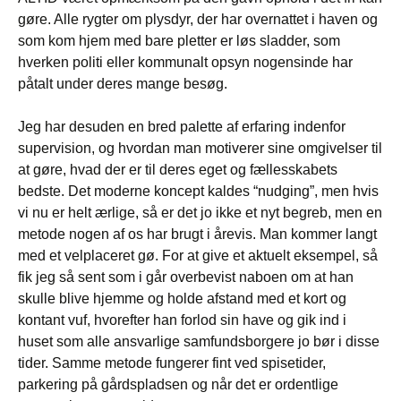
gøre. Alle rygter om plysdyr, der har overnattet i haven og
som kom hjem med bare pletter er løs sladder, som
hverken politi eller kommunalt opsyn nogensinde har
påtalt under deres mange besøg.
Jeg har desuden en bred palette af erfaring indenfor
supervision, og hvordan man motiverer sine omgivelser til
at gøre, hvad der er til deres eget og fællesskabets
bedste. Det moderne koncept kaldes “nudging”, men hvis
vi nu er helt ærlige, så er det jo ikke et nyt begreb, men en
metode nogen af os har brugt i årevis. Man kommer langt
med et velplaceret gø. For at give et aktuelt eksempel, så
fik jeg så sent som i går overbevist naboen om at han
skulle blive hjemme og holde afstand med et kort og
kontant vuf, hvorefter han forlod sin have og gik ind i
huset som alle ansvarlige samfundsborgere jo bør i disse
tider. Samme metode fungerer fint ved spisetider,
parkering på gårdspladsen og når det er ordentlige