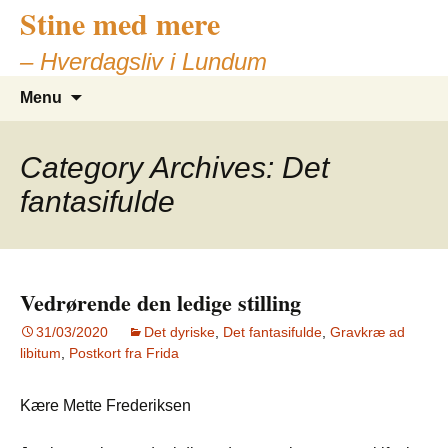
Stine med mere
– Hverdagsliv i Lundum
Skip
Search
Menu
to
for:
content
Category Archives: Det
fantasifulde
Vedrørende den ledige stilling
31/03/2020
Det dyriske
,
Det fantasifulde
,
Gravkræ ad
libitum
,
Postkort fra Frida
Kære Mette Frederiksen