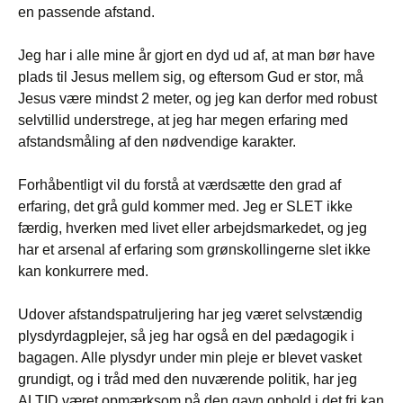
en passende afstand.
Jeg har i alle mine år gjort en dyd ud af, at man bør have
plads til Jesus mellem sig, og eftersom Gud er stor, må
Jesus være mindst 2 meter, og jeg kan derfor med robust
selvtillid understrege, at jeg har megen erfaring med
afstandsmåling af den nødvendige karakter.
Forhåbentligt vil du forstå at værdsætte den grad af
erfaring, det grå guld kommer med. Jeg er SLET ikke
færdig, hverken med livet eller arbejdsmarkedet, og jeg
har et arsenal af erfaring som grønskollingerne slet ikke
kan konkurrere med.
Udover afstandspatruljering har jeg været selvstændig
plysdyrdagplejer, så jeg har også en del pædagogik i
bagagen. Alle plysdyr under min pleje er blevet vasket
grundigt, og i tråd med den nuværende politik, har jeg
ALTID været opmærksom på den gavn ophold i det fri kan