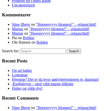
Postkort fra Onkel Basse
Uncategorized
Kommentarer
Stine Ilberg
on
”Heeeeeyyyy bloggen!” – relaunchtid!
Marian
on
”Heeeeeyyyy bloggen!” – relaunchtid!
Marian
on
”Heeeeeyyyy bloggen!” – relaunchtid!
Pia
on
Boblen
Ole Hansen
on
Boblen
Search for:
Recent Posts
Op ad bakke
Lortedage
Hjemme? Det er da hvor gødyrbetvingeren er, dumrian!
Æselbabyen – med vildt mange billeder
Huhej og vilde dyr!
Recent Comments
Stine Ilberg
on
”Heeeeeyyyy bloggen!” – relaunchtid!