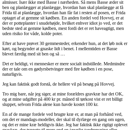
almisser. Især ikke med Basse i nærheden. Så mens Basse æder sit
ben og planlægger at planlægge, hvordan han skal planlægge at få
Frida til at planlægge, hvordan han får fat i resten af posen, er Frida
optaget af at gemme sit kødben. En anden fordel ved Hovvej, er at
der er potteplanter i snudehøjde, hvilket enhver idiot jo ved, er det
bedste sted at gemme kødben, mest fordi det er ret haveagtigt, men
uden risiko for våde, kolde poter.
Efter at have prøvet 30 gemmesteder, erkender hun, at det løb nok er
kørt, og begynder at gnaske lidt i benet. I mellemtiden er Basse
blevet færdig med sit ben og så …
Det er heldigt, vi mennesker er mere socialt indstillede. Medmindre
der er tale om en gødyrsbetvinger med fire kødben i en pose,
naturligvis.
Jeg kan faktisk godt forstå, de hellere vil på besøg på Hovvej.
Tro mig bare, når jeg siger, at mine forældres gravkræ har det OK,
og at mine udgifter på 400 kr pr. måned til tørkost vist er ret billigt
sluppet, selvom Frida alene kun havde kostet 100 kr.
En af de mange fordele ved brugte kræ er, at man på forhånd ved,
om det er mandags-modeller, der skal til dyrlæge en gang om ugen,
og det er mine kræ heldigvis ikke. Jeg har faktisk ikke rigtigt oplevet
gravkræ, der trængte til mere end en jævnlig tandrensning eller