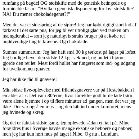
rumfang på bagdel OG stofskifte med de genetisk betingede og
formidable fastre. “Hvilken genetisk disponering for lavt stofskifte?
NÅ! Du mener chokoladegenet?!”
Men det var et sidespring af de større! Jeg har købt rigtigt stort ind af
tørkost til det sarte pus, for jeg bliver utroligt glad ved tanken om
mængderabat – som jeg naturligvis straks bruger på at købe ret
unødvendige ting til kræene. Og chokolade.
Summa summarum: Jeg har haft små 30 kg tørkost på lager på loftet.
Jeg har lige hevet den sidste 12 kgs sæk ned, og hullet i hjørnet
gjorde den ret let. Mest fordi hullet har fungeret som ind- og udgang
for uvelkommen gnaver.
Jeg har ikke råd til gnavere!
Min sidste live-oplevelse med frilandsgnavere var på Hestebakken i
en alder af 7. Det var i 80’erne, hvor forældre godt turde lade børn
være alene hjemme i op til flere minutter ad gangen, men det var jeg
ikke. Der var også en mus – og den løb ind under komfuret, mens
jeg hvinede og skreg.
Og det er faktisk sidste gang, jeg oplevede sådan en tæt på. Mine
forældres hus i Sverige havde mange eksotiske beboere og naboer,
men jeg har kun hørt mus på taget i Nibe. Og nu i Lundum.