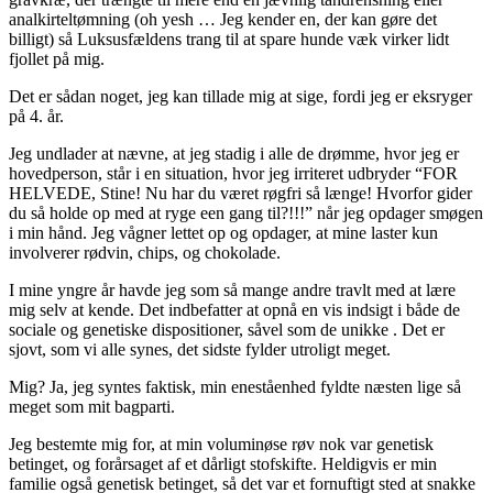
analkirteltømning (oh yesh … Jeg kender en, der kan gøre det
billigt) så Luksusfældens trang til at spare hunde væk virker lidt
fjollet på mig.
Det er sådan noget, jeg kan tillade mig at sige, fordi jeg er eksryger
på 4. år.
Jeg undlader at nævne, at jeg stadig i alle de drømme, hvor jeg er
hovedperson, står i en situation, hvor jeg irriteret udbryder “FOR
HELVEDE, Stine! Nu har du været røgfri så længe! Hvorfor gider
du så holde op med at ryge een gang til?!!!” når jeg opdager smøgen
i min hånd. Jeg vågner lettet op og opdager, at mine laster kun
involverer rødvin, chips, og chokolade.
I mine yngre år havde jeg som så mange andre travlt med at lære
mig selv at kende. Det indbefatter at opnå en vis indsigt i både de
sociale og genetiske dispositioner, såvel som de unikke . Det er
sjovt, som vi alle synes, det sidste fylder utroligt meget.
Mig? Ja, jeg syntes faktisk, min eneståenhed fyldte næsten lige så
meget som mit bagparti.
Jeg bestemte mig for, at min voluminøse røv nok var genetisk
betinget, og forårsaget af et dårligt stofskifte. Heldigvis er min
familie også genetisk betinget, så det var et fornuftigt sted at snakke