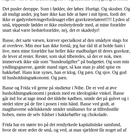
Det pusler deroppe. Som i fødder, der løber. Hurtigt. Og skraber. Og
alt muligt andet, jeg bare ikke kan lide at høre i mit hjem, fordi det
ikke er gødyrsbetvingerforårsaget eller gravkrærelateret!!!! Lyden af
små, trippende fødder er ikke ensbetydende med, at mine forældre
snart skal være bedsteforældre, nej, det er skadedyr!
Basse, det sarte væsen, kræver specialkost af den smådyre slags for
at overleve. Min mor kan ikke forstå, jeg har råd til at holde ham i
live, men mine forældre har heller ikke madbudget til deres gravkræ,
de lever af rester. Rester, som skal tilberedes, så der er nok, men
immervæk ikke står som “hundeudgifter” på budgettet. Og som min
yndlingsgnavne, gamle mand siger, så kan man jo altid spise en
hakkebøf. Hans kræ synes, han er klog. Og pæn. Og sjov. Og god
til husholdningsøkonomi. Og pæn.
Basse og Frida vil gerne på studietur i Nibe. De er ved at øve
husholdningsøkonomi i praksis med en ideologiske vinkel. Basse
går ind for at tage imod det tildelte kødben, smide det på gulvet og i
stedet stirre på de fire i posen i min hånd. Basse ved godt, at
magthaverne udelukkende smider smålunser for at tilfredsstille
hoben, mens de selv frådser i hakkebøffer og chokolade.
Frida har en større tro på det rendyrkede kapitalistiske samfund,
hvor de store æder de små, og ved, at man sjældent får noget ud af