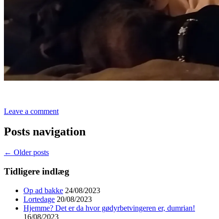
Leave a comment
Posts navigation
←
Older posts
Tidligere indlæg
Op ad bakke
24/08/2023
Lortedage
20/08/2023
Hjemme? Det er da hvor gødyrbetvingeren er, dumrian!
16/08/2023