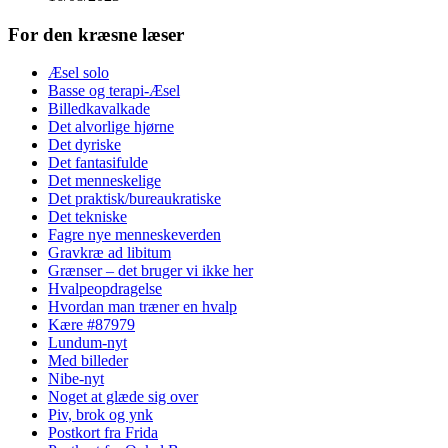
For den kræsne læser
Æsel solo
Basse og terapi-Æsel
Billedkavalkade
Det alvorlige hjørne
Det dyriske
Det fantasifulde
Det menneskelige
Det praktisk/bureaukratiske
Det tekniske
Fagre nye menneskeverden
Gravkræ ad libitum
Grænser – det bruger vi ikke her
Hvalpeopdragelse
Hvordan man træner en hvalp
Kære #87979
Lundum-nyt
Med billeder
Nibe-nyt
Noget at glæde sig over
Piv, brok og ynk
Postkort fra Frida