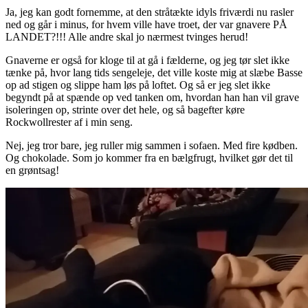
Ja, jeg kan godt fornemme, at den stråtækte idyls friværdi nu rasler
ned og går i minus, for hvem ville have troet, der var gnavere PÅ
LANDET?!!! Alle andre skal jo nærmest tvinges herud!
Gnaverne er også for kloge til at gå i fælderne, og jeg tør slet ikke
tænke på, hvor lang tids sengeleje, det ville koste mig at slæbe Basse
op ad stigen og slippe ham løs på loftet. Og så er jeg slet ikke
begyndt på at spænde op ved tanken om, hvordan han han vil grave
isoleringen op, strinte over det hele, og så bagefter køre
Rockwollrester af i min seng.
Nej, jeg tror bare, jeg ruller mig sammen i sofaen. Med fire kødben.
Og chokolade. Som jo kommer fra en bælgfrugt, hvilket gør det til
en grøntsag!