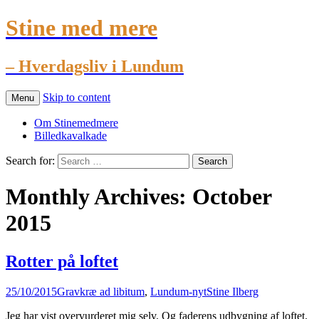
Stine med mere
– Hverdagsliv i Lundum
Skip to content
Menu
Om Stinemedmere
Billedkavalkade
Search for:
Monthly Archives: October
2015
Rotter på loftet
25/10/2015
Gravkræ ad libitum
,
Lundum-nyt
Stine Ilberg
Jeg har vist overvurderet mig selv. Og faderens udbygning af loftet.