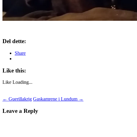
Del dette:
Share
Like this:
Like
Loading...
Post
←
Guerillakrig
Gaskamrene i Lundum
→
navigation
Leave a Reply