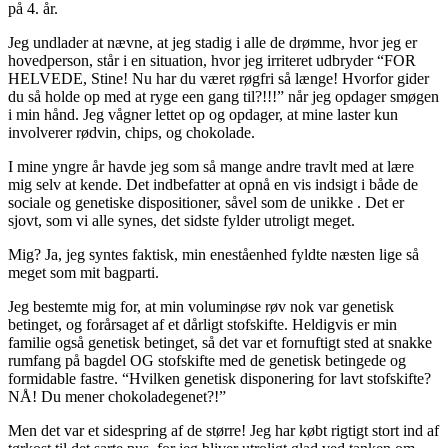
på 4. år.
Jeg undlader at nævne, at jeg stadig i alle de drømme, hvor jeg er
hovedperson, står i en situation, hvor jeg irriteret udbryder “FOR
HELVEDE, Stine! Nu har du været røgfri så længe! Hvorfor gider
du så holde op med at ryge een gang til?!!!” når jeg opdager smøgen
i min hånd. Jeg vågner lettet op og opdager, at mine laster kun
involverer rødvin, chips, og chokolade.
I mine yngre år havde jeg som så mange andre travlt med at lære
mig selv at kende. Det indbefatter at opnå en vis indsigt i både de
sociale og genetiske dispositioner, såvel som de unikke . Det er
sjovt, som vi alle synes, det sidste fylder utroligt meget.
Mig? Ja, jeg syntes faktisk, min eneståenhed fyldte næsten lige så
meget som mit bagparti.
Jeg bestemte mig for, at min voluminøse røv nok var genetisk
betinget, og forårsaget af et dårligt stofskifte. Heldigvis er min
familie også genetisk betinget, så det var et fornuftigt sted at snakke
rumfang på bagdel OG stofskifte med de genetisk betingede og
formidable fastre. “Hvilken genetisk disponering for lavt stofskifte?
NÅ! Du mener chokoladegenet?!”
Men det var et sidespring af de større! Jeg har købt rigtigt stort ind af