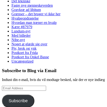
Det tekniske
Fagre nye menneskeverden
Gravkræ ad libitum
Grænser – det bruger vi ikke her
Hvalpeopdragelse
Hvordan man træner en hvalp
Kære #87979
Lundum-nyt
Med billeder
Nibe-nyt
Noget at glæde sig over
Piv, brok og ynk
Postkort fra Frida
Postkort fra Onkel Basse
Uncategorized
Subscribe to Blog via Email
Indtast din e-mail, hvis du vil modtage besked, når der er nye indlæg
Email
Address
Subscribe