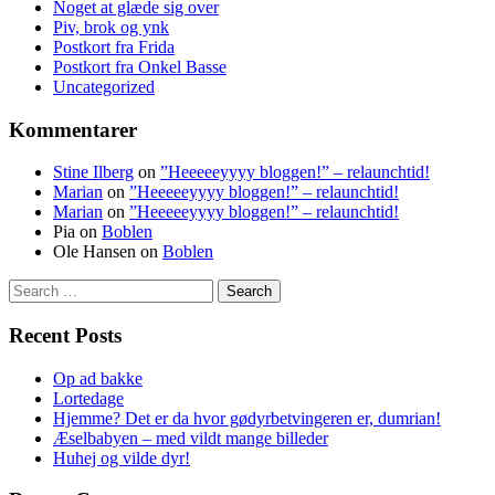
Noget at glæde sig over
Piv, brok og ynk
Postkort fra Frida
Postkort fra Onkel Basse
Uncategorized
Kommentarer
Stine Ilberg
on
”Heeeeeyyyy bloggen!” – relaunchtid!
Marian
on
”Heeeeeyyyy bloggen!” – relaunchtid!
Marian
on
”Heeeeeyyyy bloggen!” – relaunchtid!
Pia
on
Boblen
Ole Hansen
on
Boblen
Search
for:
Recent Posts
Op ad bakke
Lortedage
Hjemme? Det er da hvor gødyrbetvingeren er, dumrian!
Æselbabyen – med vildt mange billeder
Huhej og vilde dyr!