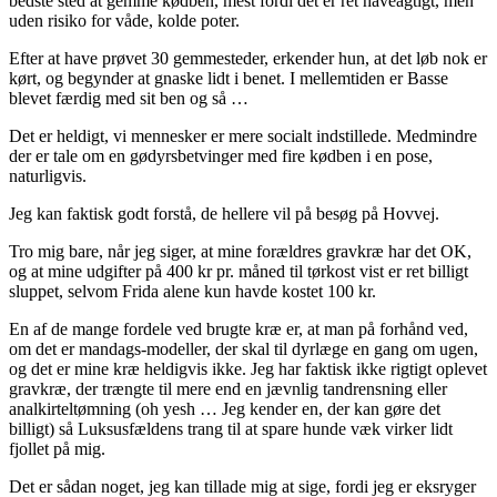
bedste sted at gemme kødben, mest fordi det er ret haveagtigt, men
uden risiko for våde, kolde poter.
Efter at have prøvet 30 gemmesteder, erkender hun, at det løb nok er
kørt, og begynder at gnaske lidt i benet. I mellemtiden er Basse
blevet færdig med sit ben og så …
Det er heldigt, vi mennesker er mere socialt indstillede. Medmindre
der er tale om en gødyrsbetvinger med fire kødben i en pose,
naturligvis.
Jeg kan faktisk godt forstå, de hellere vil på besøg på Hovvej.
Tro mig bare, når jeg siger, at mine forældres gravkræ har det OK,
og at mine udgifter på 400 kr pr. måned til tørkost vist er ret billigt
sluppet, selvom Frida alene kun havde kostet 100 kr.
En af de mange fordele ved brugte kræ er, at man på forhånd ved,
om det er mandags-modeller, der skal til dyrlæge en gang om ugen,
og det er mine kræ heldigvis ikke. Jeg har faktisk ikke rigtigt oplevet
gravkræ, der trængte til mere end en jævnlig tandrensning eller
analkirteltømning (oh yesh … Jeg kender en, der kan gøre det
billigt) så Luksusfældens trang til at spare hunde væk virker lidt
fjollet på mig.
Det er sådan noget, jeg kan tillade mig at sige, fordi jeg er eksryger