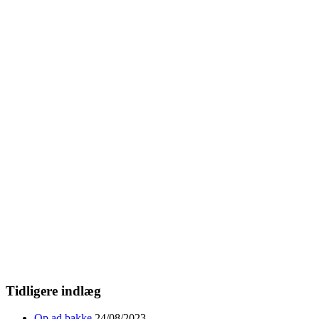
Tidligere indlæg
Op ad bakke
24/08/2023