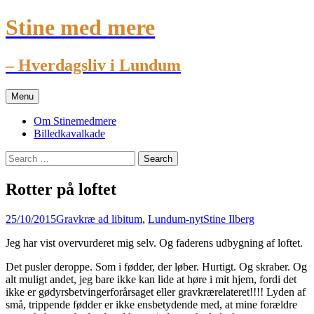
Stine med mere
– Hverdagsliv i Lundum
Skip
Menu
to
content
Om Stinemedmere
Billedkavalkade
Search
for:
Rotter på loftet
25/10/2015
Gravkræ ad libitum
,
Lundum-nyt
Stine Ilberg
Jeg har vist overvurderet mig selv. Og faderens udbygning af loftet.
Det pusler deroppe. Som i fødder, der løber. Hurtigt. Og skraber. Og
alt muligt andet, jeg bare ikke kan lide at høre i mit hjem, fordi det
ikke er gødyrsbetvingerforårsaget eller gravkrærelateret!!!! Lyden af
små, trippende fødder er ikke ensbetydende med, at mine forældre