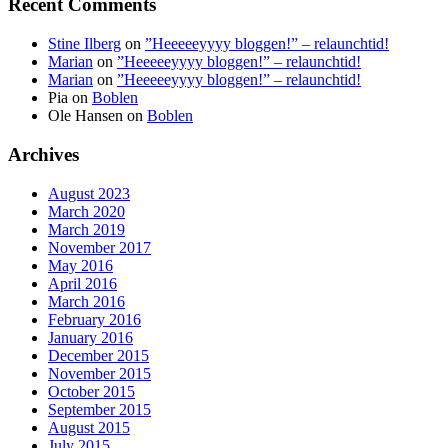
Recent Comments
Stine Ilberg
on
”Heeeeeyyyy bloggen!” – relaunchtid!
Marian
on
”Heeeeeyyyy bloggen!” – relaunchtid!
Marian
on
”Heeeeeyyyy bloggen!” – relaunchtid!
Pia
on
Boblen
Ole Hansen
on
Boblen
Archives
August 2023
March 2020
March 2019
November 2017
May 2016
April 2016
March 2016
February 2016
January 2016
December 2015
November 2015
October 2015
September 2015
August 2015
July 2015