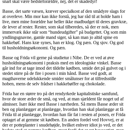
snart skal være bedsteforældre, nej, det er skadedyr!
Basse, det sarte væsen, kræver specialkost af den smådyre slags for
at overleve. Min mor kan ikke forstå, jeg har råd til at holde ham i
live, men mine forældre har heller ikke madbudget til deres gravkræ,
de lever af rester. Rester, som skal tilberedes, så der er nok, men
immervæk ikke står som “hundeudgifter” på budgettet. Og som min
yndlingsgnavne, gamle mand siger, så kan man jo altid spise en
hakkebøf. Hans kræ synes, han er klog. Og pæn. Og sjov. Og god
til husholdningsøkonomi. Og pæn.
Basse og Frida vil gerne på studietur i Nibe. De er ved at øve
husholdningsøkonomi i praksis med en ideologiske vinkel. Basse
går ind for at tage imod det tildelte kødben, smide det på gulvet og i
stedet stirre på de fire i posen i min hånd. Basse ved godt, at
magthaverne udelukkende smider smålunser for at tilfredsstille
hoben, mens de selv frådser i hakkebøffer og chokolade.
Frida har en større tro på det rendyrkede kapitalistiske samfund,
hvor de store æder de små, og ved, at man sjældent får noget ud af
almisser. Især ikke med Basse i nærheden. Så mens Basse æder sit
ben og planlægger at planlægge, hvordan han skal planlægge at få
Frida til at planlægge, hvordan han får fat i resten af posen, er Frida
optaget af at gemme sit kødben. En anden fordel ved Hovvej, er at
der er potteplanter i snudehøjde, hvilket enhver idiot jo ved, er det