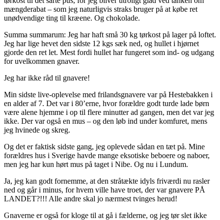
tørkost til det sarte pus, for jeg bliver utroligt glad ved tanken om
mængderabat – som jeg naturligvis straks bruger på at købe ret
unødvendige ting til kræene. Og chokolade.
Summa summarum: Jeg har haft små 30 kg tørkost på lager på loftet.
Jeg har lige hevet den sidste 12 kgs sæk ned, og hullet i hjørnet
gjorde den ret let. Mest fordi hullet har fungeret som ind- og udgang
for uvelkommen gnaver.
Jeg har ikke råd til gnavere!
Min sidste live-oplevelse med frilandsgnavere var på Hestebakken i
en alder af 7. Det var i 80’erne, hvor forældre godt turde lade børn
være alene hjemme i op til flere minutter ad gangen, men det var jeg
ikke. Der var også en mus – og den løb ind under komfuret, mens
jeg hvinede og skreg.
Og det er faktisk sidste gang, jeg oplevede sådan en tæt på. Mine
forældres hus i Sverige havde mange eksotiske beboere og naboer,
men jeg har kun hørt mus på taget i Nibe. Og nu i Lundum.
Ja, jeg kan godt fornemme, at den stråtækte idyls friværdi nu rasler
ned og går i minus, for hvem ville have troet, der var gnavere PÅ
LANDET?!!! Alle andre skal jo nærmest tvinges herud!
Gnaverne er også for kloge til at gå i fælderne, og jeg tør slet ikke