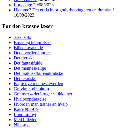
Lortedage
20/08/2023
Hjemme? Det er da hvor gødyrbetvingeren er, dumrian!
16/08/2023
For den kræsne læser
Æsel solo
Basse og terapi-Æsel
Billedkavalkade
Det alvorlige hjørne
Det dyriske
Det fantasifulde
Det menneskelige
Det praktisk/bureaukratiske
Det tekniske
Fagre nye menneskeverden
Gravkræ ad libitum
Grænser – det bruger vi ikke her
Hvalpeopdragelse
Hvordan man træner en hvalp
Kære #87979
Lundum-nyt
Med billeder
Nibe-nyt